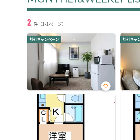
2
件（1/1ページ）
割引キャンペーン
割引キャ
お気
に入
り登
録