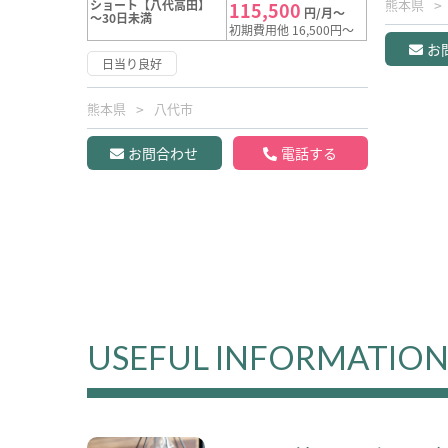
熊本県
ショート【八代高田】
115,500
円/月～
～30日未満
初期費用他 16,500円～
お
日当り良好
熊本県
八代市
お問合わせ
電話する
USEFUL INFORMATIO