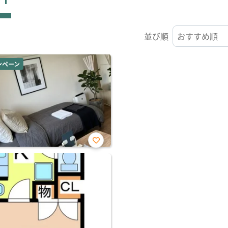
並び順
ンペーン
お気
に入
り登
録