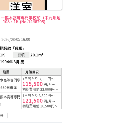
リー熊本高等専門学校前（中九州短
08・1K-(No.1446205)
26/08/05 16:00
肥薩線「段駅」
1K
20.1m²
面積
1994年 3月 築
・期間
月額目安
1日当たり 3,300円～
熊本高等専門学
115,500
円/月～
360日未満
初期費用他 22,000円～
1日当たり 3,500円～
【熊本高等専門
121,500
円/月～
満
初期費用他 16,500円～
良好