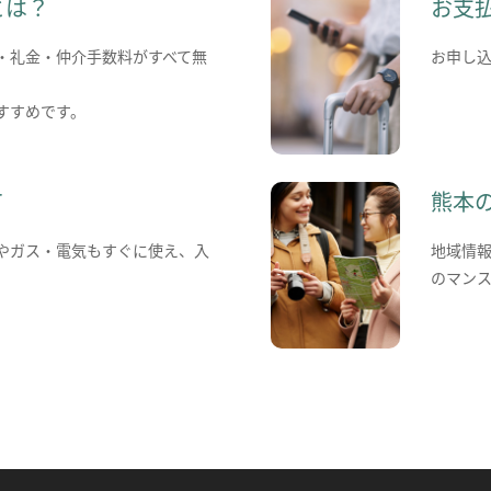
とは？
お支
・礼金・仲介手数料がすべて無
お申し
すすめです。
て
熊本
やガス・電気もすぐに使え、入
地域情
のマン