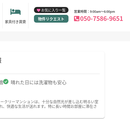
お気に入り一覧
営業時間：9:00am～6:00pm
050-7586-9651
物件リクエスト
家具付き賃貸
報
適
晴れた日には洗濯物も安心
ィークリーマンションは、十分な自然光が差し込む明るい室
れ、快適な生活が送れます。特に長い時間お部屋に滞在さ