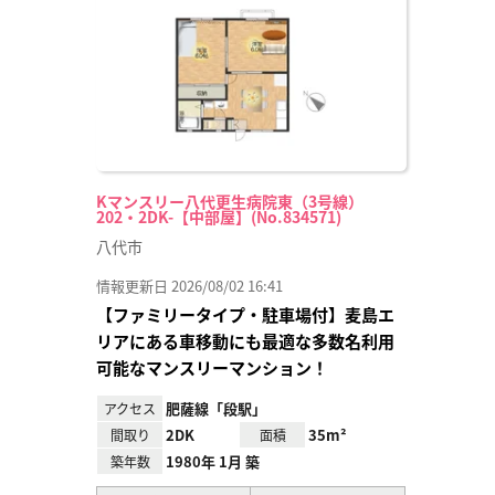
録
Kマンスリー八代更生病院東（3号線）
202・2DK-【中部屋】(No.834571)
八代市
情報更新日 2026/08/02 16:41
【ファミリータイプ・駐車場付】麦島エ
リアにある車移動にも最適な多数名利用
可能なマンスリーマンション！
肥薩線「段駅」
アクセス
2DK
35m²
間取り
面積
1980年 1月 築
築年数