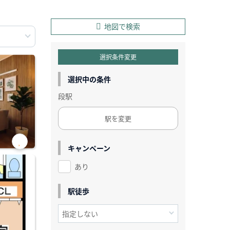
地図で検索
選択条件変更
選択中の条件
段駅
駅を変更
キャンペーン
お気
に入
あり
り登
録
駅徒歩