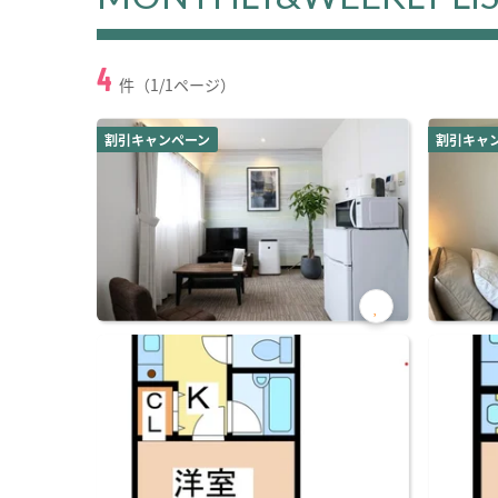
4
件（1/1ページ）
割引キャンペーン
割引キャ
お気
に入
り登
録