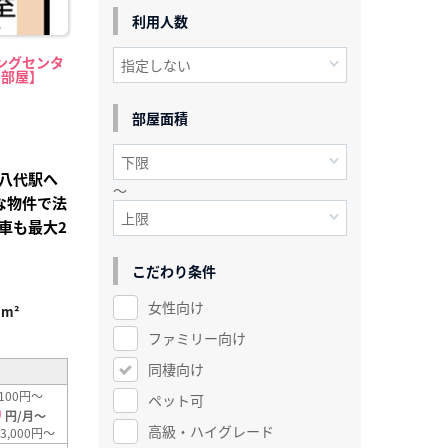
利用人数
ングセンタ
中部屋】
部屋面積
八代駅へ
～
な物件で法
車も最大2
こだわり条件
女性向け
7m²
ファミリー向け
同棲向け
100円～
ペット可
0
円/月～
高級・ハイグレード
3,000円～