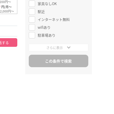
200円～
家具なしOK
0
円/月～
駅近
2,000円～
インターネット無料
wifiあり
駐車場あり
話する
さらに表示