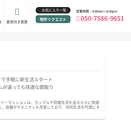
お気に入り一覧
営業時間：9:00am～6:00pm
050-7586-9651
物件リクエスト
索
家具付き賃貸
きで手軽に新生活スタート
ムが違っても快適な間取り
クリーマンションは、カップルや同棲生活を送る人々に快適
た、設備やアメニティも充実しており、共同生活を円滑にす