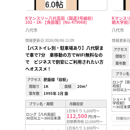
Kマンスリー八代高田（国道3号線前）
Kマンス
102・1K-【角部屋】(No.479968)
期大学前） 1
八代市
八代市
情報更新日 2026/08/06 11:09
情報更新日 20
【バストイレ別・駐車場あり】八代駅ま
アクセス
で車で7分 車移動の方でWIFI無料なの
間取り
で ビジネスで割安にご利用されたい方
築年数
へオススメ！
プラン名
肥薩線「段駅」
アクセス
ロング【
校前】
1K
20m²
間取り
面積
30日以上～
1995年 2月 築
築年数
ショート
学校前】
プラン名・期間
月額目安
～30日未
1日当たり 3,200円～
ロング【八代高田】
112,500
円/月～
30日以上～360日未満
同棲向
初期費用他 22,000円～
1日当たり 3,300円～