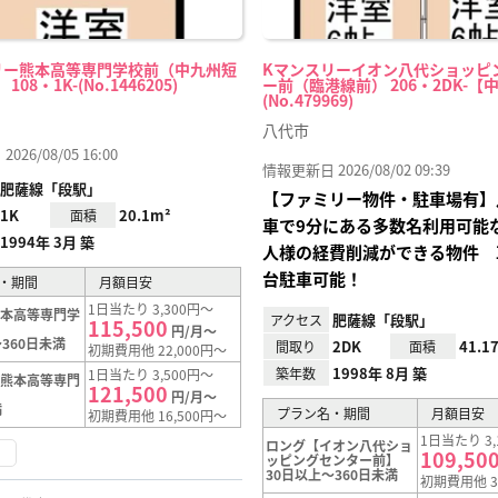
リー熊本高等専門学校前（中九州短
Kマンスリーイオン八代ショッピ
08・1K-(No.1446205)
ー前（臨港線前） 206・2DK-【
(No.479969)
八代市
26/08/05 16:00
情報更新日 2026/08/02 09:39
肥薩線「段駅」
【ファミリー物件・駐車場有】
1K
20.1m²
面積
車で9分にある多数名利用可能
1994年 3月 築
人様の経費削減ができる物件 
台駐車可能！
・期間
月額目安
1日当たり 3,300円～
熊本高等専門学
肥薩線「段駅」
アクセス
115,500
円/月～
360日未満
2DK
41.1
間取り
面積
初期費用他 22,000円～
1998年 8月 築
築年数
1日当たり 3,500円～
【熊本高等専門
121,500
円/月～
満
プラン名・期間
月額目安
初期費用他 16,500円～
1日当たり 3,
ロング【イオン八代ショ
け
109,50
ッピングセンター前】
30日以上～360日未満
初期費用他 3