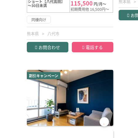
熊本県
ショート【八代高田】
115,500
円/月～
～30日未満
初期費用他 16,500円～
お
同棲向け
熊本県
八代市
お問合わせ
電話する
割引キャンペーン
お気
に入
り登