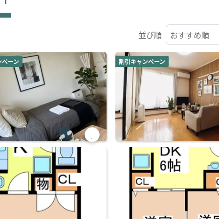
並び順
ンペーン
割引キャンペーン
お気
に入
り登
録