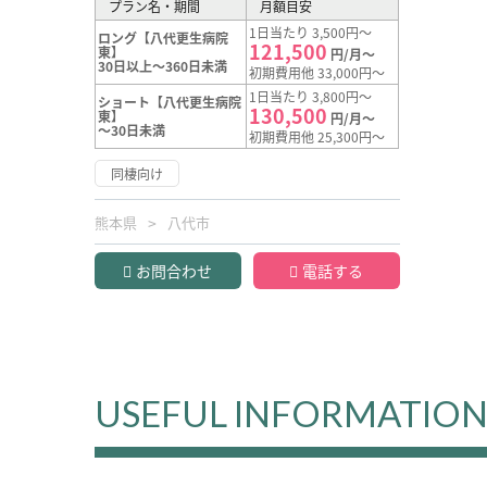
プラン名・期間
月額目安
1日当たり 3,500円～
ロング【八代更生病院
121,500
東】
円/月～
30日以上～360日未満
初期費用他 33,000円～
1日当たり 3,800円～
ショート【八代更生病院
130,500
東】
円/月～
～30日未満
初期費用他 25,300円～
同棲向け
熊本県
八代市
お問合わせ
電話する
USEFUL INFORMATIO