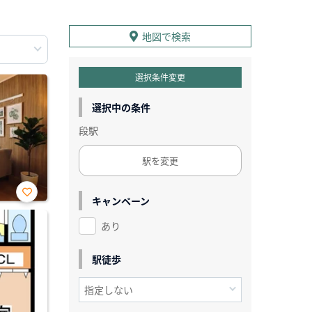
地図で検索
選択条件変更
選択中の条件
段駅
駅を変更
キャンペーン
お気
に入
あり
り登
録
駅徒歩