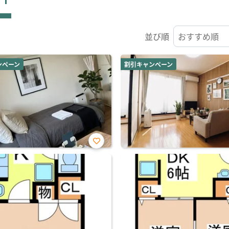
並び順
ンペーン
割引キャンペーン
お気
に入
り登
録