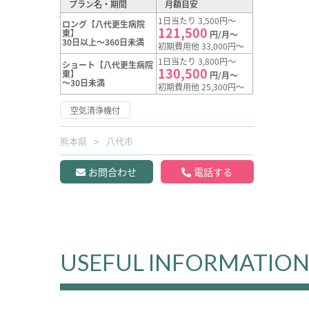
プラン名・期間
月額目安
1日当たり 3,500円～
ロング【八代更生病院
121,500
東】
円/月～
30日以上～360日未満
初期費用他 33,000円～
1日当たり 3,800円～
ショート【八代更生病院
130,500
東】
円/月～
～30日未満
初期費用他 25,300円～
空気清浄機付
熊本県
八代市
お問合わせ
電話する
USEFUL INFORMATIO