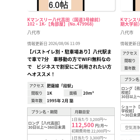
Kマンスリー八代高田（国道3号線前）
Kマンス
102・1K-【角部屋】(No.479968)
期大学前） 1
八代市
八代市
情報更新日 2026/08/06 11:09
情報更新日 20
【バストイレ別・駐車場あり】八代駅ま
アクセス
で車で7分 車移動の方でWIFI無料なの
間取り
で ビジネスで割安にご利用されたい方
築年数
へオススメ！
プラン名
肥薩線「段駅」
アクセス
ロング【
校前】
1K
20m²
間取り
面積
30日以上～
1995年 2月 築
築年数
ショート
学校前】
プラン名・期間
月額目安
～30日未
1日当たり 3,200円～
ロング【八代高田】
112,500
円/月～
30日以上～360日未満
空気清
初期費用他 22,000円～
1日当たり 3,300円～