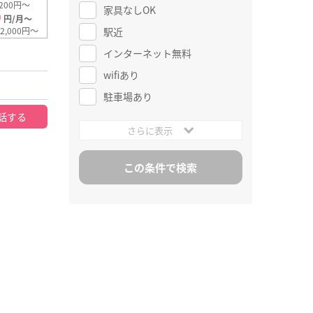
200円～
家具なしOK
0
円/月～
駅近
2,000円～
インターネット無料
wifiあり
駐車場あり
話する
さらに表示