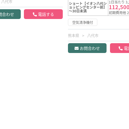
八代市
1日当たり 3,
ショート【イオン八代シ
112,50
ョッピングセンター前】
～30日未満
初期費用他 2
問合わせ
電話する
空気清浄機付
熊本県
八代市
お問合わせ
電