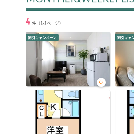
4
件（1/1ページ）
割引キャンペーン
割引キャ
お気
に入
り登
録