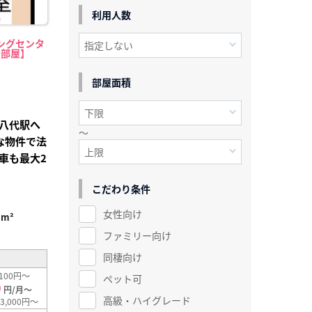
利用人数
ングセンタ
中部屋】
部屋面積
八代駅へ
～
な物件で法
車も最大2
こだわり条件
女性向け
7m²
ファミリー向け
同棲向け
100円～
ペット可
0
円/月～
高級・ハイグレード
3,000円～