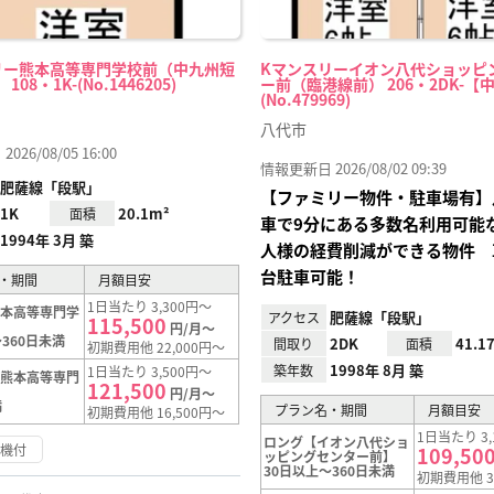
リー熊本高等専門学校前（中九州短
Kマンスリーイオン八代ショッピ
08・1K-(No.1446205)
ー前（臨港線前） 206・2DK-【
(No.479969)
八代市
26/08/05 16:00
情報更新日 2026/08/02 09:39
肥薩線「段駅」
【ファミリー物件・駐車場有】
1K
20.1m²
面積
車で9分にある多数名利用可能
1994年 3月 築
人様の経費削減ができる物件 
台駐車可能！
・期間
月額目安
1日当たり 3,300円～
熊本高等専門学
肥薩線「段駅」
アクセス
115,500
円/月～
360日未満
2DK
41.1
間取り
面積
初期費用他 22,000円～
1998年 8月 築
築年数
1日当たり 3,500円～
【熊本高等専門
121,500
円/月～
満
プラン名・期間
月額目安
初期費用他 16,500円～
1日当たり 3,
ロング【イオン八代ショ
浄機付
109,50
ッピングセンター前】
30日以上～360日未満
初期費用他 3