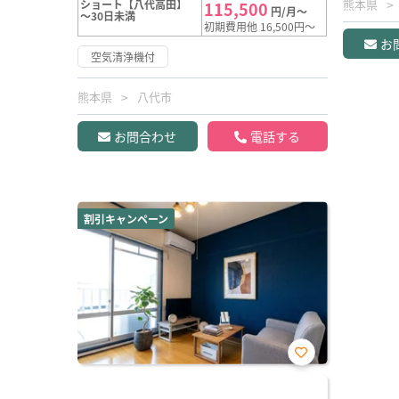
熊本県
ショート【八代高田】
115,500
円/月～
～30日未満
初期費用他 16,500円～
お
空気清浄機付
熊本県
八代市
お問合わせ
電話する
割引キャンペーン
お気
に入
り登