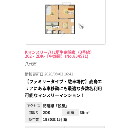
録
Kマンスリー八代更生病院東（3号線）
202・2DK-【中部屋】(No.834571)
八代市
情報更新日 2026/08/02 16:41
【ファミリータイプ・駐車場付】麦島エ
リアにある車移動にも最適な多数名利用
可能なマンスリーマンション！
肥薩線「段駅」
アクセス
2DK
35m²
間取り
面積
1980年 1月 築
築年数