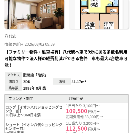
に入
り登
録
八代市
情報更新日 2026/08/02 09:39
【ファミリー物件・駐車場有】八代駅へ車で9分にある多数名利用
可能な物件で法人様の経費削減ができる物件 車も最大2台駐車可
能！
アクセス
肥薩線「段駅」
間取り
2DK
面積
41.17m²
築年数
1998年 8月 築
プラン名・期間
月額目安
1日当たり 3,100円～
ロング【イオン八代ショッピングセ
109,500
ンター前】
円/月～
30日以上～360日未満
初期費用他 33,000円～
1日当たり 3,200円～
ショート【イオン八代ショッピング
112,500
センター前】
円/月～
～30日未満