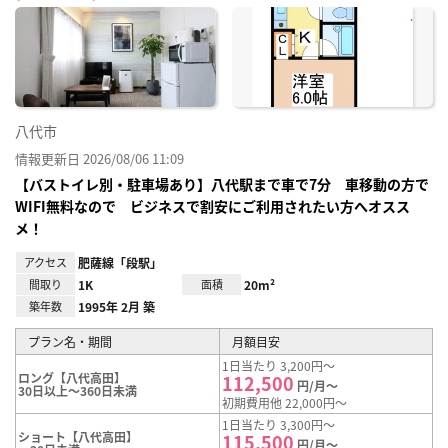
に入
り登
録
八代市
情報更新日 2026/08/06 11:09
【バストイレ別・駐車場あり】八代駅まで車で7分 車移動の方で
WIFI無料なので ビジネスで割安にご利用されたい方へオスス
メ！
アクセス
肥薩線「段駅」
間取り
1K
面積
20m²
築年数
1995年 2月 築
プラン名・期間
月額目安
1日当たり 3,200円～
ロング【八代高田】
112,500
円/月～
30日以上～360日未満
初期費用他 22,000円～
1日当たり 3,300円～
ショート【八代高田】
115,500
円/月～