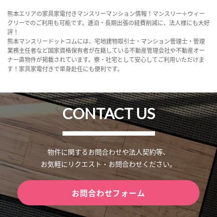
熊本エリアの家具家電付きマンスリーマンション情報！マンスリー＋ウィー
クリーでのご利用も可能です。連泊・長期出張の経費削減に、法人様にも大好
評！
熊本マンスリードットコムには、宅地建物取引士・マンション管理士・管理
業務主任者など国家資格保有者が在籍している不動産管理会社や不動産オー
ナー直物件が掲載されています。寮・社宅として安心してご利用いただけま
す！家具家電付きで単身赴任にも便利です。
CONTACT US
物件に関するお問合わせや法人契約等、
お気軽にリクエスト・お問合わせください。
お問合わせフォーム