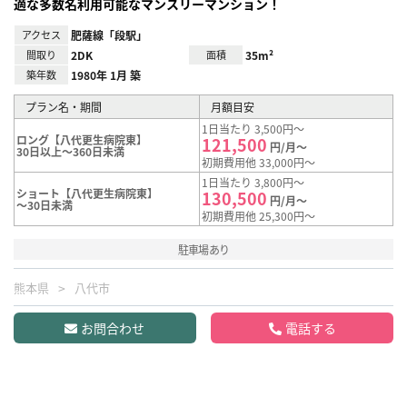
適な多数名利用可能なマンスリーマンション！
アクセス
肥薩線「段駅」
間取り
2DK
面積
35m²
築年数
1980年 1月 築
プラン名・期間
月額目安
1日当たり 3,500円～
ロング【八代更生病院東】
121,500
円/月～
30日以上～360日未満
初期費用他 33,000円～
1日当たり 3,800円～
ショート【八代更生病院東】
130,500
円/月～
～30日未満
初期費用他 25,300円～
駐車場あり
熊本県
八代市
お問合わせ
電話する