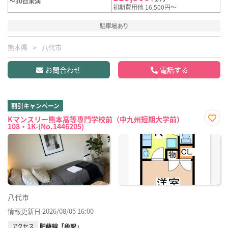
～30日未満
初期費用他 16,500円～
駐車場あり
熊本県
八代市
お問合わせ
電話する
割引キャンペーン
Kマンスリー熊本高等専門学校前（中九州短期大学前）
108・1K-(No.1446205)
お気
に入
り登
録
八代市
情報更新日 2026/08/05 16:00
アクセス
肥薩線「段駅」