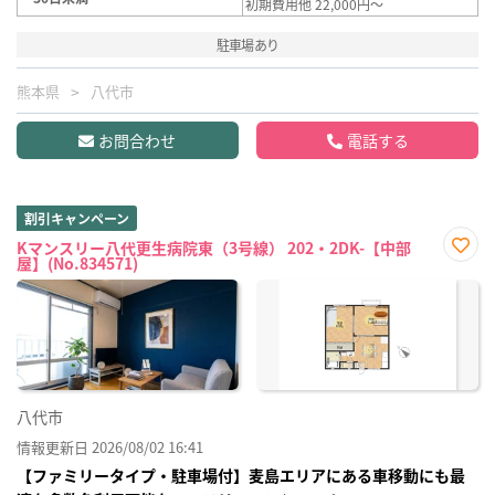
初期費用他 22,000円～
駐車場あり
熊本県
八代市
お問合わせ
電話する
割引キャンペーン
Kマンスリー八代更生病院東（3号線） 202・2DK-【中部
屋】(No.834571)
お気
に入
り登
録
八代市
情報更新日 2026/08/02 16:41
【ファミリータイプ・駐車場付】麦島エリアにある車移動にも最