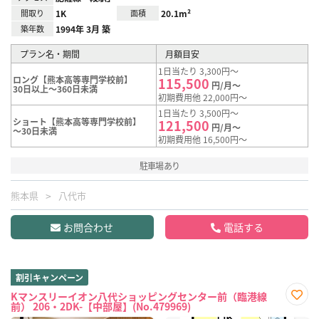
間取り
1K
面積
20.1m²
築年数
1994年 3月 築
プラン名・期間
月額目安
1日当たり 3,300円～
ロング【熊本高等専門学校前】
115,500
円/月～
30日以上～360日未満
初期費用他 22,000円～
1日当たり 3,500円～
ショート【熊本高等専門学校前】
121,500
円/月～
～30日未満
初期費用他 16,500円～
駐車場あり
熊本県
八代市
お問合わせ
電話する
割引キャンペーン
Kマンスリーイオン八代ショッピングセンター前（臨港線
前） 206・2DK-【中部屋】(No.479969)
お気