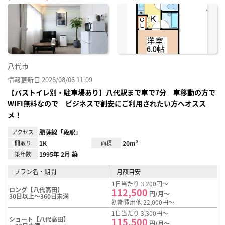
に入
り登
録
八代市
情報更新日 2026/08/06 11:09
【バストイレ別・駐車場あり】八代駅まで車で7分 車移動の方で
WIFI無料なので ビジネスで割安にご利用されたい方へオスス
メ！
アクセス
肥薩線「段駅」
間取り
1K
面積
20m²
築年数
1995年 2月 築
プラン名・期間
月額目安
1日当たり 3,200円～
ロング【八代高田】
112,500
円/月～
30日以上～360日未満
初期費用他 22,000円～
1日当たり 3,300円～
ショート【八代高田】
115,500
円/月～