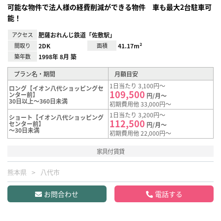
可能な物件で法人様の経費削減ができる物件 車も最大2台駐車可
能！
アクセス
肥薩おれんじ鉄道「佐敷駅」
間取り
2DK
面積
41.17m²
築年数
1998年 8月 築
プラン名・期間
月額目安
1日当たり 3,100円～
ロング【イオン八代ショッピングセ
109,500
ンター前】
円/月～
30日以上～360日未満
初期費用他 33,000円～
1日当たり 3,200円～
ショート【イオン八代ショッピング
112,500
センター前】
円/月～
～30日未満
初期費用他 22,000円～
家具付賃貸
熊本県
八代市
お問合わせ
電話する