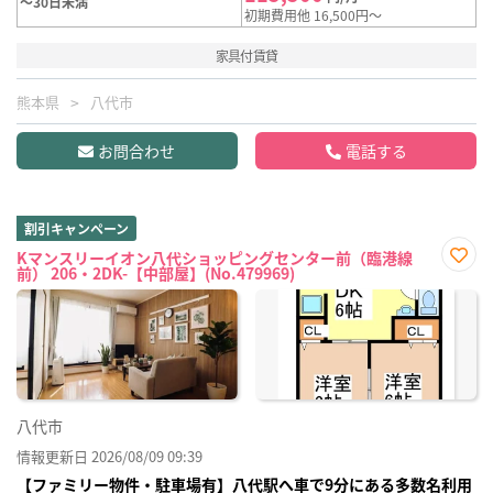
～30日未満
初期費用他 16,500円～
家具付賃貸
熊本県
八代市
お問合わせ
電話する
割引キャンペーン
Kマンスリーイオン八代ショッピングセンター前（臨港線
前） 206・2DK-【中部屋】(No.479969)
お気
に入
り登
録
八代市
情報更新日 2026/08/09 09:39
【ファミリー物件・駐車場有】八代駅へ車で9分にある多数名利用