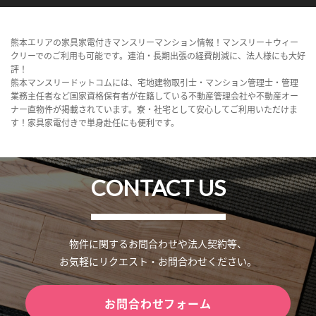
熊本エリアの家具家電付きマンスリーマンション情報！マンスリー＋ウィー
クリーでのご利用も可能です。連泊・長期出張の経費削減に、法人様にも大好
評！
熊本マンスリードットコムには、宅地建物取引士・マンション管理士・管理
業務主任者など国家資格保有者が在籍している不動産管理会社や不動産オー
ナー直物件が掲載されています。寮・社宅として安心してご利用いただけま
す！家具家電付きで単身赴任にも便利です。
CONTACT US
物件に関するお問合わせや法人契約等、
お気軽にリクエスト・お問合わせください。
お問合わせフォーム