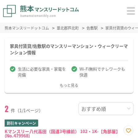
熊本マンスリードットコム
葦北郡芦北町
佐敷駅
家具付賃貸のウィ
家具付賃貸/佐敷駅のマンスリーマンション・ウィークリーマ
ンション情報
生活に必要な家具・家電を
Wi-Fi無料でテレワークも
完備
快適
もっと見る
2
件（1/1ページ）
割引キャンペーン
Kマンスリー八代高田（国道3号線前） 102・1K-【角部屋】
(No.479968)
お気