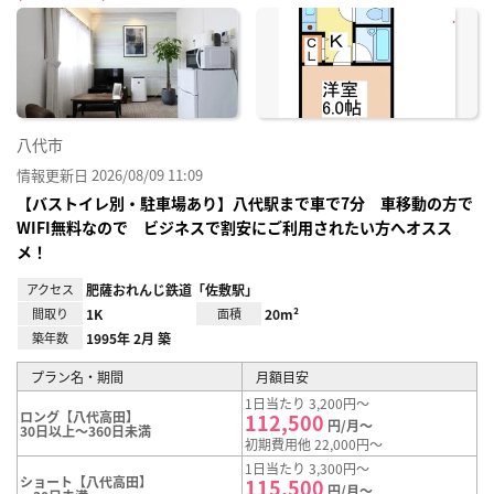
に入
り登
録
八代市
情報更新日 2026/08/09 11:09
【バストイレ別・駐車場あり】八代駅まで車で7分 車移動の方で
WIFI無料なので ビジネスで割安にご利用されたい方へオスス
メ！
アクセス
肥薩おれんじ鉄道「佐敷駅」
間取り
1K
面積
20m²
築年数
1995年 2月 築
プラン名・期間
月額目安
1日当たり 3,200円～
ロング【八代高田】
112,500
円/月～
30日以上～360日未満
初期費用他 22,000円～
1日当たり 3,300円～
ショート【八代高田】
115,500
円/月～