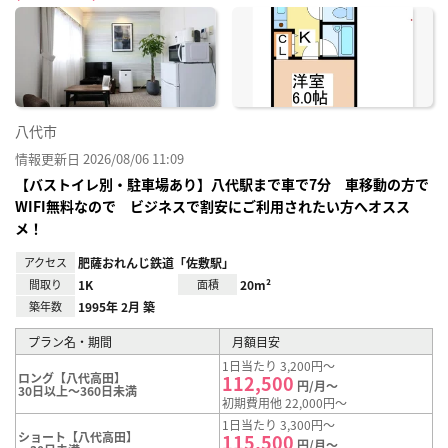
に入
り登
録
八代市
情報更新日 2026/08/06 11:09
【バストイレ別・駐車場あり】八代駅まで車で7分 車移動の方で
WIFI無料なので ビジネスで割安にご利用されたい方へオスス
メ！
アクセス
肥薩おれんじ鉄道「佐敷駅」
間取り
1K
面積
20m²
築年数
1995年 2月 築
プラン名・期間
月額目安
1日当たり 3,200円～
ロング【八代高田】
112,500
円/月～
30日以上～360日未満
初期費用他 22,000円～
1日当たり 3,300円～
ショート【八代高田】
115,500
円/月～