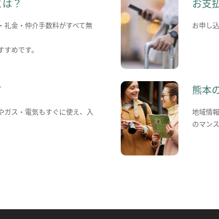
とは？
お支
・礼金・仲介手数料がすべて無
お申し
すすめです。
て
熊本
やガス・電気もすぐに使え、入
地域情
のマン