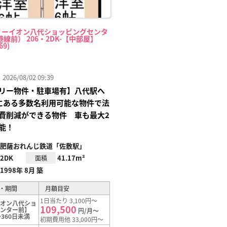
リーイオン八代ショッピングセンタ
線前） 206・2DK-【中部屋】
69)
26/08/02 09:39
リー物件・駐車場有】八代駅へ
にある多数名利用可能な物件で法
費削減ができる物件 車も最大2
能！
肥薩おれんじ鉄道「佐敷駅」
2DK
41.17m²
面積
1998年 8月 築
・期間
月額目安
1日当たり 3,100円～
イオン八代ショ
109,500
センター前】
円/月～
360日未満
初期費用他 33,000円～