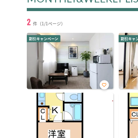
2
件（1/1ページ）
割引キャンペーン
割引キャ
お気
に入
り登
録