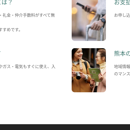
とは？
お支
・礼金・仲介手数料がすべて無
お申し
すすめです。
て
熊本
やガス・電気もすぐに使え、入
地域情
のマン