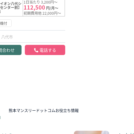
1日当たり 3,200円～
【イオン八代シ
112,500
グセンター前】
円/月～
満
初期費用他 22,000円～
浄機付
八代市
問合わせ
電話する
N
熊本マンスリードットコムお役立ち情報