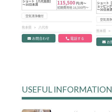
ショート【八代高田】
115,500
ショート
円/月～
～30日未満
ョッピン
初期費用他 16,500円～
～30日未
空気清浄機付
空気清
熊本県
八代市
熊本県
お問合わせ
電話する
お
USEFUL INFORMATIO