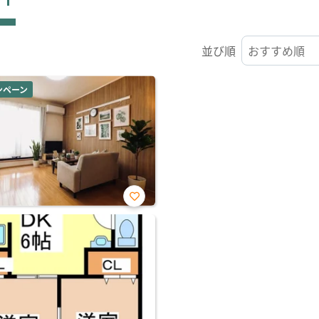
並び順
ンペーン
お気
に入
り登
録