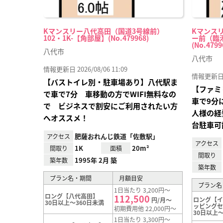
Kマンスリー八代高田（国道3号線前）
Kマンス
102・1K-【角部屋】(No.479968)
ー前（臨港
(No.4799
八代市
八代市
情報更新日 2026/08/06 11:09
情報更新日 20
【バストイレ別・駐車場あり】八代駅ま
【ファミ
で車で7分 車移動の方でWIFI無料なの
車で9分
で ビジネスで割安にご利用されたい方
人様の経
へオススメ！
台駐車可
肥薩おれんじ鉄道「佐敷駅」
アクセス
アクセス
1K
20m²
間取り
面積
間取り
1995年 2月 築
築年数
築年数
プラン名・期間
月額目安
プラン名
1日当たり 3,200円～
ロング【八代高田】
112,500
ロング【
円/月～
30日以上～360日未満
ッピング
初期費用他 22,000円～
30日以上～
1日当たり 3,300円～