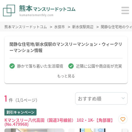
熊本マンスリードットコム
水俣市
新水俣駅周辺
閑静な住宅地のウ
閑静な住宅地/新水俣駅のマンスリーマンション・ウィークリ
ーマンション情報
静かで落ち着いた生活環境
近隣に公園や商店街が充実
もっと見る
1
件（1/1ページ）
割引キャンペーン
Kマンスリー八代高田（国道3号線前） 102・1K-【角部屋】
(No.479968)
お気
に入