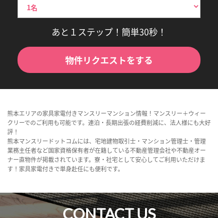
あと１ステップ！簡単30秒！
物件リクエストをする
熊本エリアの家具家電付きマンスリーマンション情報！マンスリー＋ウィー
クリーでのご利用も可能です。連泊・長期出張の経費削減に、法人様にも大好
評！
熊本マンスリードットコムには、宅地建物取引士・マンション管理士・管理
業務主任者など国家資格保有者が在籍している不動産管理会社や不動産オー
ナー直物件が掲載されています。寮・社宅として安心してご利用いただけま
す！家具家電付きで単身赴任にも便利です。
CONTACT US