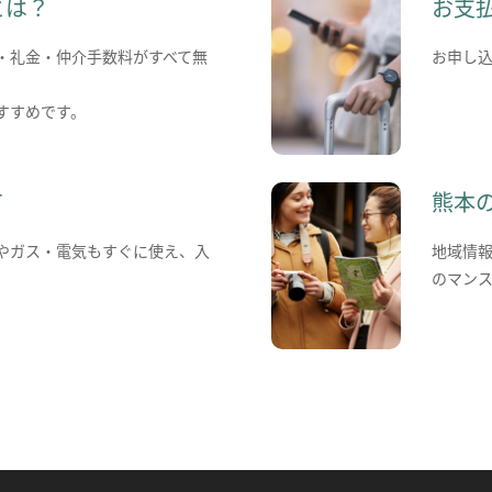
とは？
お支
・礼金・仲介手数料がすべて無
お申し
すすめです。
て
熊本
やガス・電気もすぐに使え、入
地域情
のマン