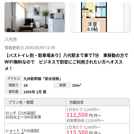
に入
り登
録
八代市
情報更新日 2026/08/09 11:09
【バストイレ別・駐車場あり】八代駅まで車で7分 車移動の方で
WIFI無料なので ビジネスで割安にご利用されたい方へオスス
メ！
アクセス
九州新幹線「新水俣駅」
間取り
1K
面積
20m²
築年数
1995年 2月 築
プラン名・期間
月額目安
1日当たり 3,200円～
ロング【八代高田】
112,500
円/月～
30日以上～360日未満
初期費用他 22,000円～
1日当たり 3,300円～
ショート【八代高田】
115,500
円/月～