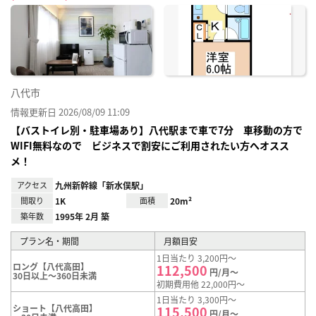
に入
り登
録
八代市
情報更新日 2026/08/09 11:09
【バストイレ別・駐車場あり】八代駅まで車で7分 車移動の方で
WIFI無料なので ビジネスで割安にご利用されたい方へオスス
メ！
アクセス
九州新幹線「新水俣駅」
間取り
1K
面積
20m²
築年数
1995年 2月 築
プラン名・期間
月額目安
1日当たり 3,200円～
ロング【八代高田】
112,500
円/月～
30日以上～360日未満
初期費用他 22,000円～
1日当たり 3,300円～
ショート【八代高田】
115,500
円/月～