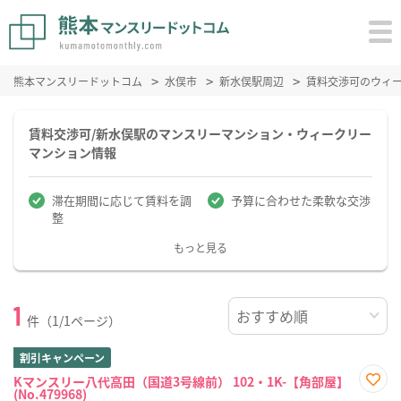
熊本マンスリードットコム
水俣市
新水俣駅周辺
賃料交渉可のウィ
賃料交渉可/新水俣駅のマンスリーマンション・ウィークリー
マンション情報
滞在期間に応じて賃料を調
予算に合わせた柔軟な交渉
整
もっと見る
1
件（1/1ページ）
割引キャンペーン
Kマンスリー八代高田（国道3号線前） 102・1K-【角部屋】
(No.479968)
お気