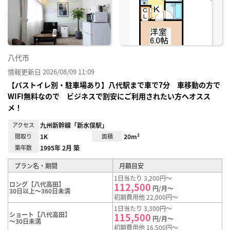
り登
録
八代市
情報更新日 2026/08/09 11:09
【バストイレ別・駐車場あり】八代駅まで車で7分 車移動の方で
WIFI無料なので ビジネスで割安にご利用されたい方へオスス
メ！
アクセス
九州新幹線「新水俣駅」
間取り
1K
面積
20m²
築年数
1995年 2月 築
プラン名・期間
月額目安
1日当たり 3,200円～
ロング【八代高田】
112,500
円/月～
30日以上～360日未満
初期費用他 22,000円～
1日当たり 3,300円～
ショート【八代高田】
115,500
円/月～
～30日未満
初期費用他 16,500円～