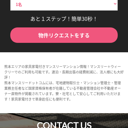
あと１ステップ！簡単30秒！
物件リクエストをする
熊本エリアの家具家電付きマンスリーマンション情報！マンスリー＋ウィー
クリーでのご利用も可能です。連泊・長期出張の経費削減に、法人様にも大好
評！
熊本マンスリードットコムには、宅地建物取引士・マンション管理士・管理
業務主任者など国家資格保有者が在籍している不動産管理会社や不動産オー
ナー直物件が掲載されています。寮・社宅として安心してご利用いただけま
す！家具家電付きで単身赴任にも便利です。
CONTACT US