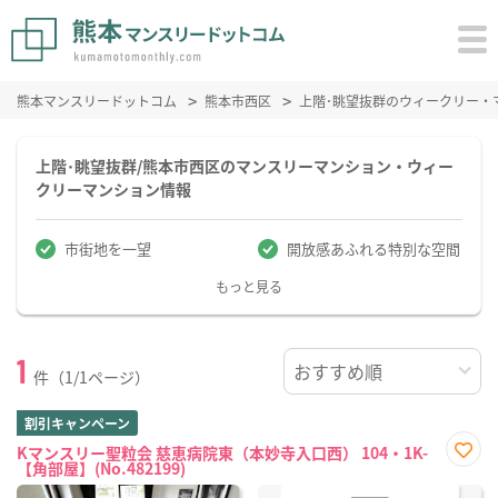
熊本マンスリードットコム
熊本市西区
上階･眺望抜群のウィークリー・
上階･眺望抜群/熊本市西区のマンスリーマンション・ウィー
クリーマンション情報
市街地を一望
開放感あふれる特別な空間
もっと見る
1
件（1/1ページ）
割引キャンペーン
Kマンスリー聖粒会 慈恵病院東（本妙寺入口西） 104・1K-
【角部屋】(No.482199)
お気
に入