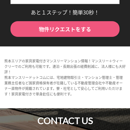
あと１ステップ！簡単30秒！
物件リクエストをする
熊本エリアの家具家電付きマンスリーマンション情報！マンスリー＋ウィー
クリーでのご利用も可能です。連泊・長期出張の経費削減に、法人様にも大好
評！
熊本マンスリードットコムには、宅地建物取引士・マンション管理士・管理
業務主任者など国家資格保有者が在籍している不動産管理会社や不動産オー
ナー直物件が掲載されています。寮・社宅として安心してご利用いただけま
す！家具家電付きで単身赴任にも便利です。
CONTACT US