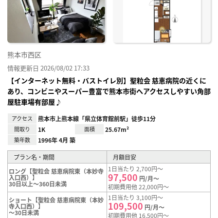
り登
録
熊本市西区
情報更新日 2026/08/02 17:33
【インターネット無料・バストイレ別】聖粒会 慈恵病院の近くに
あり、コンビニやスーパー豊富で熊本市街へアクセスしやすい角部
屋駐車場有部屋♪
アクセス
熊本市上熊本線「県立体育館前駅」徒歩11分
間取り
1K
面積
25.67m²
築年数
1996年 4月 築
プラン名・期間
月額目安
1日当たり 2,700円～
ロング【聖粒会 慈恵病院東（本妙寺
97,500
入口西）】
円/月～
30日以上～360日未満
初期費用他 22,000円～
1日当たり 3,100円～
ショート【聖粒会 慈恵病院東（本妙
109,500
寺入口西）】
円/月～
～30日未満
初期費用他 16,500円～