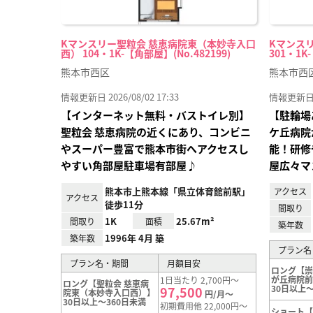
Kマンスリー聖粒会 慈恵病院東（本妙寺入口
Kマンス
西） 104・1K-【角部屋】(No.482199)
301・1K
熊本市西区
熊本市西
情報更新日 2026/08/02 17:33
情報更新日 20
【インターネット無料・バストイレ別】
【駐輪場
聖粒会 慈恵病院の近くにあり、コンビニ
ケ丘病院
やスーパー豊富で熊本市街へアクセスし
能！研修
やすい角部屋駐車場有部屋♪
屋広々マ
熊本市上熊本線「県立体育館前駅」
アクセス
アクセス
徒歩11分
間取り
1K
25.67m²
間取り
面積
築年数
1996年 4月 築
築年数
プラン名
プラン名・期間
月額目安
ロング【
が丘病院
1日当たり 2,700円～
ロング【聖粒会 慈恵病
30日以上～
97,500
院東（本妙寺入口西）】
円/月～
30日以上～360日未満
初期費用他 22,000円～
ショート