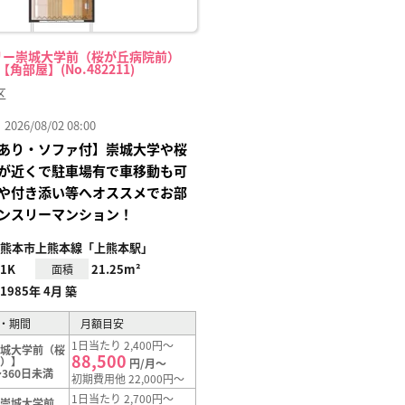
リー崇城大学前（桜が丘病院前）
-【角部屋】(No.482211)
区
26/08/02 08:00
あり・ソファ付】崇城大学や桜
が近くで駐車場有で車移動も可
や付き添い等へオススメでお部
ンスリーマンション！
熊本市上熊本線「上熊本駅」
1K
21.25m²
面積
1985年 4月 築
・期間
月額目安
1日当たり 2,400円～
崇城大学前（桜
88,500
前）】
円/月～
360日未満
初期費用他 22,000円～
1日当たり 2,700円～
【崇城大学前