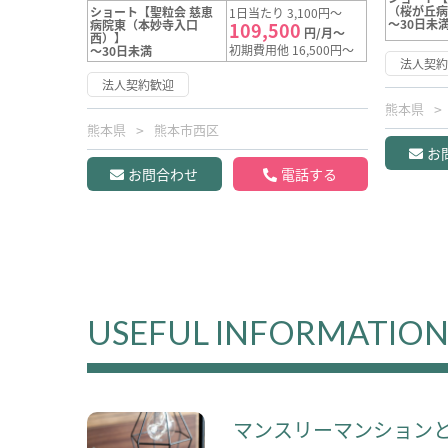
（桜が丘
ショート【聖粒会 慈恵
1日当たり 3,100円～
～30日未
病院東（本妙寺入口
109,500
円/月～
西）】
初期費用他 16,500円～
～30日未満
法人契
法人契約歓迎
熊本県
熊本県
熊本市西区
お
お問合わせ
電話する
USEFUL INFORMATIO
マンスリーマンション