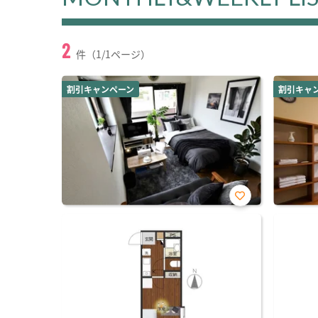
2
件（1/1ページ）
割引キャンペーン
割引キャ
お気
に入
り登
録