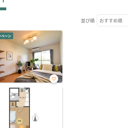
並び順
ンペーン
お気
に入
り登
録