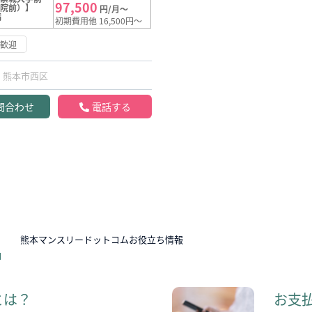
97,500
病院前）】
円/月～
満
初期費用他 16,500円～
約歓迎
熊本市西区
問合わせ
電話する
N
熊本マンスリードットコムお役立ち情報
とは？
お支