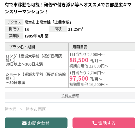
有で車移動も可能！研修や付き添い等へオススメでお部屋広々マ
ンスリーマンション！
アクセス
熊本市上熊本線「上熊本駅」
間取り
1K
面積
21.25m²
築年数
1985年 4月 築
プラン名・期間
月額目安
1日当たり 2,400円～
ロング【崇城大学前（桜が丘病院
88,500
前）】
円/月～
30日以上～360日未満
初期費用他 22,000円～
1日当たり 2,700円～
ショート【崇城大学前（桜が丘病院
97,500
前）】
円/月～
～30日未満
初期費用他 16,500円～
賃料交渉可
熊本県
熊本市西区
お問合わせ
電話する