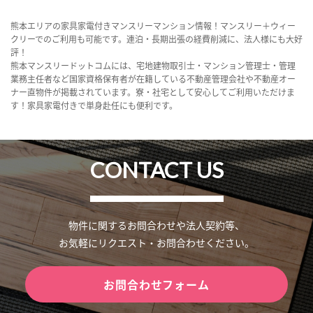
熊本エリアの家具家電付きマンスリーマンション情報！マンスリー＋ウィー
クリーでのご利用も可能です。連泊・長期出張の経費削減に、法人様にも大好
評！
熊本マンスリードットコムには、宅地建物取引士・マンション管理士・管理
業務主任者など国家資格保有者が在籍している不動産管理会社や不動産オー
ナー直物件が掲載されています。寮・社宅として安心してご利用いただけま
す！家具家電付きで単身赴任にも便利です。
CONTACT US
物件に関するお問合わせや法人契約等、
お気軽にリクエスト・お問合わせください。
お問合わせフォーム