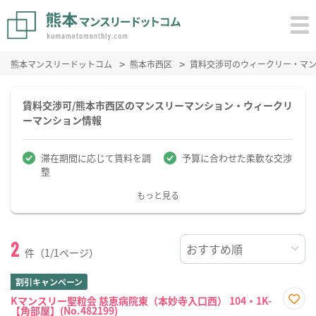
熊本マンスリードットコム
熊本市西区
賃料交渉可のウィークリー・マ
賃料交渉可/熊本市西区のマンスリーマンション・ウィークリ
ーマンション情報
滞在期間に応じて賃料を調
予算に合わせた柔軟な交渉
整
もっと見る
2
件（1/1ページ）
割引キャンペーン
Kマンスリー聖粒会 慈恵病院東（本妙寺入口西） 104・1K-
【角部屋】(No.482199)
お気