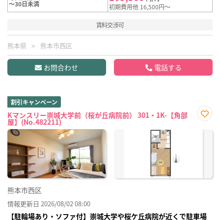
～30日未満
初期費用他 16,500円～
賃料交渉可
熊本県
熊本市西区
お問合わせ
電話する
割引キャンペーン
Kマンスリー崇城大学前（桜が丘病院前） 301・1K-【角部
屋】(No.482211)
お気
に入
り登
録
熊本市西区
情報更新日 2026/08/02 08:00
【駐輪場あり・ソファ付】崇城大学や桜ケ丘病院が近くで駐車場