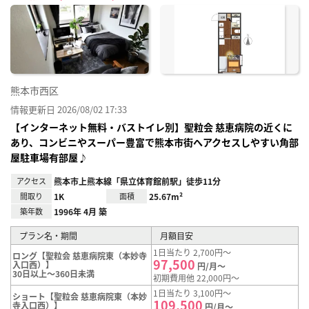
に入
り登
録
熊本市西区
情報更新日 2026/08/02 17:33
【インターネット無料・バストイレ別】聖粒会 慈恵病院の近くに
あり、コンビニやスーパー豊富で熊本市街へアクセスしやすい角部
屋駐車場有部屋♪
アクセス
熊本市上熊本線「県立体育館前駅」徒歩11分
間取り
1K
面積
25.67m²
築年数
1996年 4月 築
プラン名・期間
月額目安
1日当たり 2,700円～
ロング【聖粒会 慈恵病院東（本妙寺
97,500
入口西）】
円/月～
30日以上～360日未満
初期費用他 22,000円～
1日当たり 3,100円～
ショート【聖粒会 慈恵病院東（本妙
109,500
寺入口西）】
円/月～