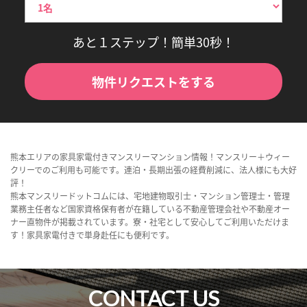
あと１ステップ！簡単30秒！
物件リクエストをする
熊本エリアの家具家電付きマンスリーマンション情報！マンスリー＋ウィー
クリーでのご利用も可能です。連泊・長期出張の経費削減に、法人様にも大好
評！
熊本マンスリードットコムには、宅地建物取引士・マンション管理士・管理
業務主任者など国家資格保有者が在籍している不動産管理会社や不動産オー
ナー直物件が掲載されています。寮・社宅として安心してご利用いただけま
す！家具家電付きで単身赴任にも便利です。
CONTACT US