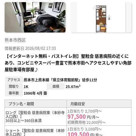
に入
り登
録
熊本市西区
情報更新日 2026/08/02 17:33
【インターネット無料・バストイレ別】聖粒会 慈恵病院の近くに
あり、コンビニやスーパー豊富で熊本市街へアクセスしやすい角部
屋駐車場有部屋♪
アクセス
熊本市上熊本線「県立体育館前駅」徒歩11分
間取り
1K
面積
25.67m²
築年数
1996年 4月 築
プラン名・期間
月額目安
1日当たり 2,700円～
ロング【聖粒会 慈恵病院東（本妙寺
97,500
入口西）】
円/月～
30日以上～360日未満
初期費用他 22,000円～
1日当たり 3,100円～
ショート【聖粒会 慈恵病院東（本妙
109,500
寺入口西）】
円/月～