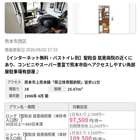
に入
り登
録
熊本市西区
情報更新日 2026/08/02 17:33
【インターネット無料・バストイレ別】聖粒会 慈恵病院の近くに
あり、コンビニやスーパー豊富で熊本市街へアクセスしやすい角部
屋駐車場有部屋♪
アクセス
熊本市上熊本線「県立体育館前駅」徒歩11分
間取り
1K
面積
25.67m²
築年数
1996年 4月 築
プラン名・期間
月額目安
1日当たり 2,700円～
ロング【聖粒会 慈恵病院東（本妙寺
97,500
入口西）】
円/月～
30日以上～360日未満
初期費用他 22,000円～
1日当たり 3,100円～
ショート【聖粒会 慈恵病院東（本妙
109,500
寺入口西）】
円/月～