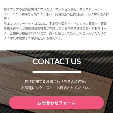
熊本エリアの家具家電付きマンスリーマンション情報！マンスリー＋ウィー
クリーでのご利用も可能です。連泊・長期出張の経費削減に、法人様にも大好
評！
熊本マンスリードットコムには、宅地建物取引士・マンション管理士・管理
業務主任者など国家資格保有者が在籍している不動産管理会社や不動産オー
ナー直物件が掲載されています。寮・社宅として安心してご利用いただけま
す！家具家電付きで単身赴任にも便利です。
CONTACT US
物件に関するお問合わせや法人契約等、
お気軽にリクエスト・お問合わせください。
お問合わせフォーム