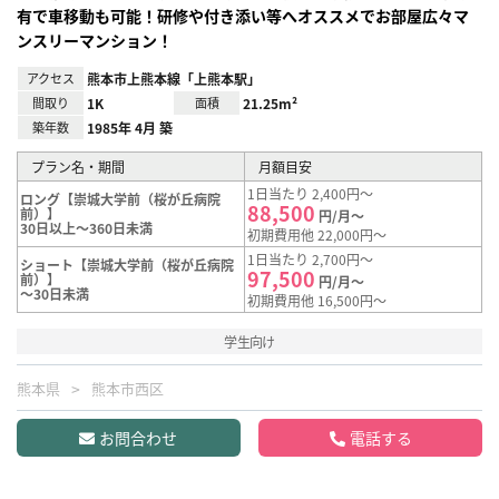
有で車移動も可能！研修や付き添い等へオススメでお部屋広々マ
ンスリーマンション！
アクセス
熊本市上熊本線「上熊本駅」
間取り
1K
面積
21.25m²
築年数
1985年 4月 築
プラン名・期間
月額目安
1日当たり 2,400円～
ロング【崇城大学前（桜が丘病院
88,500
前）】
円/月～
30日以上～360日未満
初期費用他 22,000円～
1日当たり 2,700円～
ショート【崇城大学前（桜が丘病院
97,500
前）】
円/月～
～30日未満
初期費用他 16,500円～
学生向け
熊本県
熊本市西区
お問合わせ
電話する