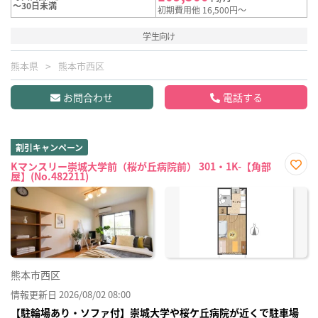
～30日未満
初期費用他 16,500円～
学生向け
熊本県
熊本市西区
お問合わせ
電話する
割引キャンペーン
Kマンスリー崇城大学前（桜が丘病院前） 301・1K-【角部
屋】(No.482211)
お気
に入
り登
録
熊本市西区
情報更新日 2026/08/02 08:00
【駐輪場あり・ソファ付】崇城大学や桜ケ丘病院が近くで駐車場