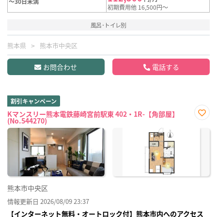
～30日未満
初期費用他 16,500円～
風呂･トイレ別
熊本県
熊本市中央区
お問合わせ
電話する
割引キャンペーン
Kマンスリー熊本電鉄藤崎宮前駅東 402・1R-【角部屋】
(No.544270)
お気
に入
り登
録
熊本市中央区
情報更新日 2026/08/09 23:37
【インターネット無料・オートロック付】熊本市内へのアクセス