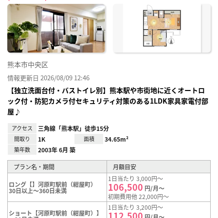
に入
り登
録
熊本市中央区
情報更新日 2026/08/09 12:46
【独立洗面台付・バストイレ別】熊本駅や市街地に近くオートロ
ック付・防犯カメラ付セキュリティ対策のある1LDK家具家電付部
屋♪
アクセス
三角線「熊本駅」徒歩15分
間取り
1K
面積
34.65m²
築年数
2003年 6月 築
プラン名・期間
月額目安
1日当たり 3,000円～
ロング【】河原町駅前（紺屋町）
106,500
円/月～
30日以上～360日未満
初期費用他 22,000円～
1日当たり 3,200円～
ショート【河原町駅前（紺屋町）】
112,500
円/月～