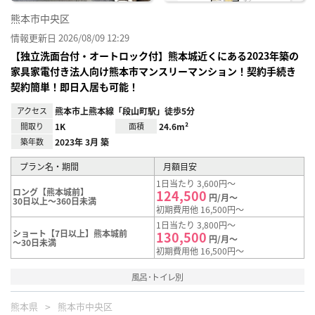
熊本市中央区
情報更新日 2026/08/09 12:29
【独立洗面台付・オートロック付】熊本城近くにある2023年築の
家具家電付き法人向け熊本市マンスリーマンション！契約手続き
契約簡単！即日入居も可能！
アクセス
熊本市上熊本線「段山町駅」徒歩5分
間取り
1K
面積
24.6m²
築年数
2023年 3月 築
プラン名・期間
月額目安
1日当たり 3,600円～
ロング【熊本城前】
124,500
円/月～
30日以上～360日未満
初期費用他 16,500円～
1日当たり 3,800円～
ショート【7日以上】熊本城前
130,500
円/月～
～30日未満
初期費用他 16,500円～
風呂･トイレ別
熊本県
熊本市中央区