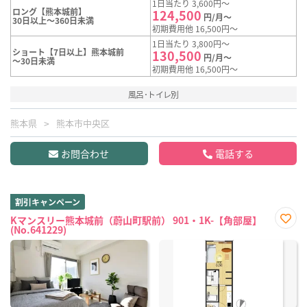
1日当たり 3,600円～
ロング【熊本城前】
124,500
円/月～
30日以上～360日未満
初期費用他 16,500円～
1日当たり 3,800円～
ショート【7日以上】熊本城前
130,500
円/月～
～30日未満
初期費用他 16,500円～
風呂･トイレ別
熊本県
熊本市中央区
お問合わせ
電話する
割引キャンペーン
Kマンスリー熊本城前（蔚山町駅前） 901・1K-【角部屋】
(No.641229)
お気
に入
り登
録