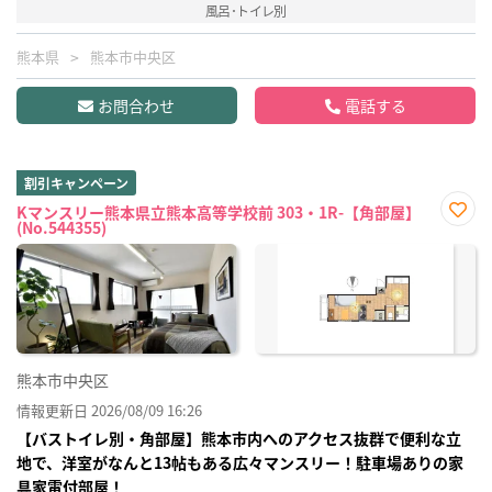
風呂･トイレ別
熊本県
熊本市中央区
お問合わせ
電話する
割引キャンペーン
Kマンスリー熊本県立熊本高等学校前 303・1R-【角部屋】
(No.544355)
お気
に入
り登
録
熊本市中央区
情報更新日 2026/08/09 16:26
【バストイレ別・角部屋】熊本市内へのアクセス抜群で便利な立
地で、洋室がなんと13帖もある広々マンスリー！駐車場ありの家
具家電付部屋！