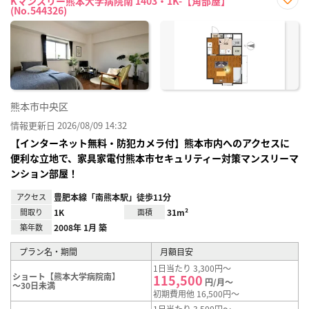
Kマンスリー熊本大学病院南 1403・1K-【角部屋】
(No.544326)
お気
に入
り登
録
熊本市中央区
情報更新日 2026/08/09 14:32
【インターネット無料・防犯カメラ付】熊本市内へのアクセスに
便利な立地で、家具家電付熊本市セキュリティー対策マンスリーマ
ンション部屋！
アクセス
豊肥本線「南熊本駅」徒歩11分
間取り
1K
面積
31m²
築年数
2008年 1月 築
プラン名・期間
月額目安
1日当たり 3,300円～
ショート【熊本大学病院南】
115,500
円/月～
～30日未満
初期費用他 16,500円～
1日当たり 3,500円～