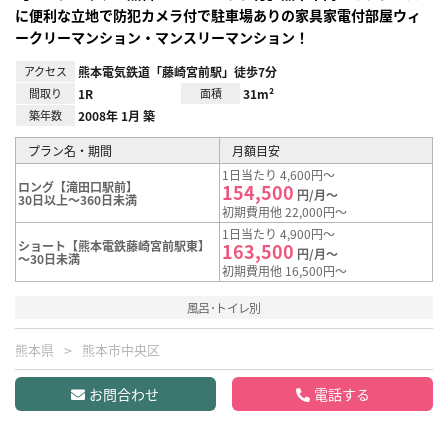
に便利な立地で防犯カメラ付で駐車場ありの家具家電付部屋ウィ
ークリーマンション・マンスリーマンション！
アクセス
熊本電気鉄道「藤崎宮前駅」徒歩7分
間取り
1R
面積
31m²
築年数
2008年 1月 築
プラン名・期間
月額目安
1日当たり 4,600円～
ロング【滝田口駅前】
154,500
円/月～
30日以上～360日未満
初期費用他 22,000円～
1日当たり 4,900円～
ショート【熊本電鉄藤崎宮前駅東】
163,500
円/月～
～30日未満
初期費用他 16,500円～
風呂･トイレ別
熊本県
熊本市中央区
お問合わせ
電話する