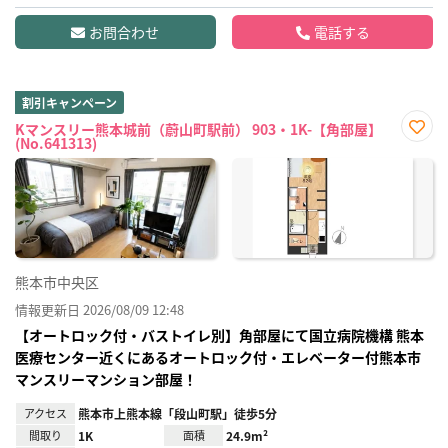
お問合わせ
電話する
割引キャンペーン
Kマンスリー熊本城前（蔚山町駅前） 903・1K-【角部屋】
(No.641313)
お気
に入
り登
録
熊本市中央区
情報更新日 2026/08/09 12:48
【オートロック付・バストイレ別】角部屋にて国立病院機構 熊本
医療センター近くにあるオートロック付・エレベーター付熊本市
マンスリーマンション部屋！
アクセス
熊本市上熊本線「段山町駅」徒歩5分
間取り
1K
面積
24.9m²