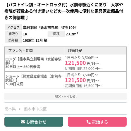
【バストイレ別・オートロック付】水前寺駅近くにあり 大学や
病院が複数ある付き添いなどの一次使用に便利な家具家電備品付
きの御部屋♪
アクセス
豊肥本線「新水前寺駅」徒歩10分
間取り
1K
面積
23.2m²
築年数
1989年 12月 築
プラン名・期間
月額目安
1日当たり 3,500円～
ロング【熊本県立劇場南（水前寺駅
121,500
前）】
円/月～
30日以上～360日未満
初期費用他 22,000円～
1日当たり 3,500円～
ショート【熊本県立劇場南（水前寺
121,500
駅前）】
円/月～
～30日未満
初期費用他 16,500円～
風呂･トイレ別
熊本県
熊本市中央区
お問合わせ
電話する