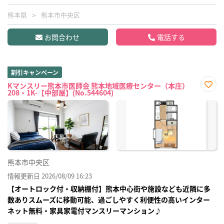
熊本県
熊本市中央区
お問合わせ
電話する
割引キャンペーン
Kマンスリー熊本市医師会 熊本地域医療センター（本庄）
208・1K-【中部屋】(No.544604)
お気
に入
り登
録
熊本市中央区
情報更新日 2026/08/09 16:23
【オートロック付・収納棚付】熊本中心街や施設なども近隣に多
数ありスムーズに移動可能、過ごしやすく利便性の高いインター
ネット無料・家具家電付マンスリーマンション♪