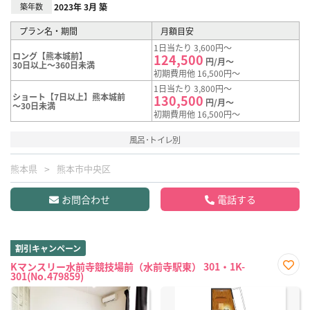
築年数
2023年 3月 築
プラン名・期間
月額目安
1日当たり 3,600円～
ロング【熊本城前】
124,500
円/月～
30日以上～360日未満
初期費用他 16,500円～
1日当たり 3,800円～
ショート【7日以上】熊本城前
130,500
円/月～
～30日未満
初期費用他 16,500円～
風呂･トイレ別
熊本県
熊本市中央区
お問合わせ
電話する
割引キャンペーン
Kマンスリー水前寺競技場前（水前寺駅東） 301・1K-
301(No.479859)
お気
に入
り登
録