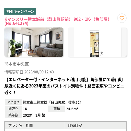
割引キャンペーン
Kマンスリー熊本城前（蔚山町駅前） 902・1K-【角部屋】
(No.641274)
お気
に入
り登
録
熊本市中央区
情報更新日 2026/08/09 12:40
【エレベーター付・インターネット利用可能】角部屋にて蔚山町
駅近くにある2023年築のバストイレ別物件！路面電車やコンビニ
近く！
アクセス
熊本市上熊本線「段山町駅」徒歩5分
間取り
1K
面積
24.6m²
築年数
2023年 3月 築
プラン名・期間
月額目安