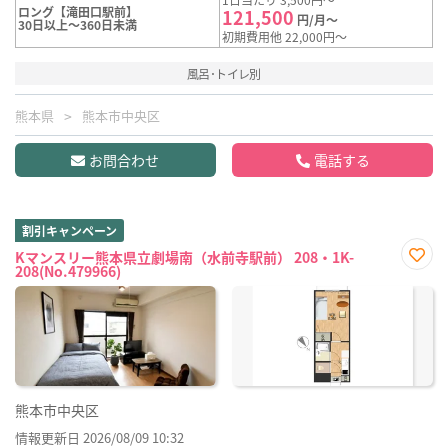
ロング【滝田口駅前】
121,500
円/月～
30日以上～360日未満
初期費用他 22,000円～
風呂･トイレ別
熊本県
熊本市中央区
お問合わせ
電話する
割引キャンペーン
Kマンスリー熊本県立劇場南（水前寺駅前） 208・1K-
208(No.479966)
お気
に入
り登
録
熊本市中央区
情報更新日 2026/08/09 10:32