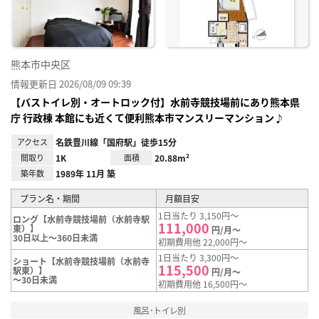
熊本市中央区
情報更新日 2026/08/09 09:39
【バストイレ別・オートロック付】水前寺競技場前にあり熊本県
庁 行政棟 本館にも近くて便利熊本市マンスリーマンション♪
アクセス
名鉄豊川線「国府駅」徒歩15分
間取り
1K
面積
20.88m²
築年数
1989年 11月 築
プラン名・期間
月額目安
1日当たり 3,150円～
ロング【水前寺競技場前（水前寺駅
111,000
東）】
円/月～
30日以上～360日未満
初期費用他 22,000円～
1日当たり 3,300円～
ショート【水前寺競技場前（水前寺
115,500
駅東）】
円/月～
～30日未満
初期費用他 16,500円～
風呂･トイレ別