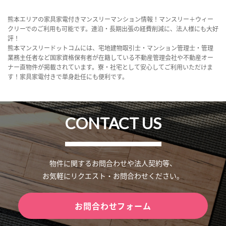
熊本エリアの家具家電付きマンスリーマンション情報！マンスリー＋ウィー
クリーでのご利用も可能です。連泊・長期出張の経費削減に、法人様にも大好
評！
熊本マンスリードットコムには、宅地建物取引士・マンション管理士・管理
業務主任者など国家資格保有者が在籍している不動産管理会社や不動産オー
ナー直物件が掲載されています。寮・社宅として安心してご利用いただけま
す！家具家電付きで単身赴任にも便利です。
CONTACT US
物件に関するお問合わせや法人契約等、
お気軽にリクエスト・お問合わせください。
お問合わせフォーム