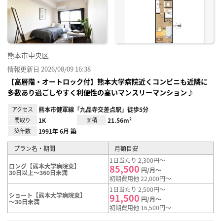
り登
録
熊本市中央区
情報更新日 2026/08/09 16:38
【高層階・オートロック付】熊本大学病院近くコンビニも近隣に
多数あり過ごしやすく利便性の高いマンスリーマンション♪
アクセス
熊本市健軍線「九品寺交差点駅」徒歩5分
間取り
1K
面積
21.56m²
築年数
1991年 6月 築
プラン名・期間
月額目安
1日当たり 2,300円～
ロング【熊本大学病院東】
85,500
円/月～
30日以上～360日未満
初期費用他 22,000円～
1日当たり 2,500円～
ショート【熊本大学病院東】
91,500
円/月～
～30日未満
初期費用他 16,500円～