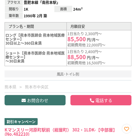
アクセス
豊肥本線「南熊本駅」
間取り
1K
面積
24m²
築年数
1990年 2月 築
プラン名・期間
月額目安
1日当たり 2,300円～
ロング【熊本市医師会 熊本地域医療
85,500
センター】
円/月～
30日以上～360日未満
初期費用他 22,000円～
1日当たり 2,400円～
ショート【熊本市医師会 熊本地域医
88,500
療センター】
円/月～
～30日未満
初期費用他 16,500円～
風呂･トイレ別
熊本県
熊本市中央区
お問合わせ
電話する
割引キャンペーン
Kマンスリー河原町駅前（紺屋町） 302・1LDK-【中部屋】
(No.482210)
お気