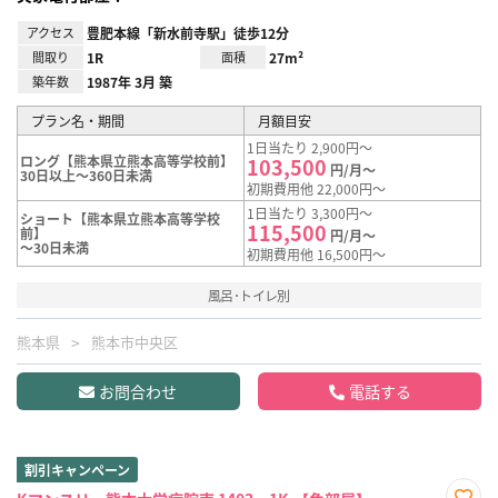
アクセス
豊肥本線「新水前寺駅」徒歩12分
間取り
1R
面積
27m²
築年数
1987年 3月 築
プラン名・期間
月額目安
1日当たり 2,900円～
ロング【熊本県立熊本高等学校前】
103,500
円/月～
30日以上～360日未満
初期費用他 22,000円～
1日当たり 3,300円～
ショート【熊本県立熊本高等学校
115,500
前】
円/月～
～30日未満
初期費用他 16,500円～
風呂･トイレ別
熊本県
熊本市中央区
お問合わせ
電話する
割引キャンペーン