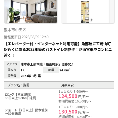
り登
録
熊本市中央区
情報更新日 2026/08/09 12:40
【エレベーター付・インターネット利用可能】角部屋にて蔚山町
駅近くにある2023年築のバストイレ別物件！路面電車やコンビニ
近く！
アクセス
熊本市上熊本線「段山町駅」徒歩5分
間取り
1K
面積
24.6m²
築年数
2023年 3月 築
プラン名・期間
月額目安
1日当たり 3,600円～
ロング【熊本城前】
124,500
円/月～
30日以上～360日未満
初期費用他 16,500円～
1日当たり 3,800円～
ショート【7日以上】熊本城前
130,500
円/月～
～30日未満
初期費用他 16,500円～