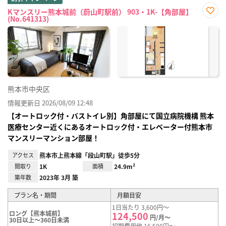
Kマンスリー熊本城前（蔚山町駅前） 903・1K-【角部屋】
(No.641313)
お気
に入
り登
録
熊本市中央区
情報更新日 2026/08/09 12:48
【オートロック付・バストイレ別】角部屋にて国立病院機構 熊本
医療センター近くにあるオートロック付・エレベーター付熊本市
マンスリーマンション部屋！
アクセス
熊本市上熊本線「段山町駅」徒歩5分
間取り
1K
面積
24.9m²
築年数
2023年 3月 築
プラン名・期間
月額目安
1日当たり 3,600円～
ロング【熊本城前】
124,500
円/月～
30日以上～360日未満
初期費用他 16,500円～