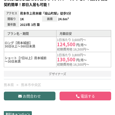
契約簡単！即日入居も可能！
アクセス
熊本市上熊本線「段山町駅」徒歩5分
間取り
1K
面積
24.6m²
築年数
2023年 3月 築
プラン名・期間
月額目安
1日当たり 3,600円～
ロング【熊本城前】
124,500
円/月～
30日以上～360日未満
初期費用他 16,500円～
1日当たり 3,800円～
ショート【7日以上】熊本城前
130,500
円/月～
～30日未満
初期費用他 16,500円～
デザイナーズ
熊本県
熊本市中央区
お問合わせ
電話する
割引キャンペーン