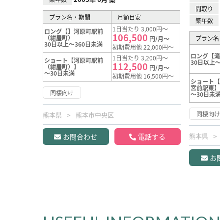
間取り
プラン名・期間
月額目安
築年数
1日当たり 3,000円～
ロング【】河原町駅前
106,500
（紺屋町）
プラン名
円/月～
30日以上～360日未満
初期費用他 22,000円～
ロング【
1日当たり 3,200円～
ショート【河原町駅前
30日以上～
112,500
（紺屋町）】
円/月～
～30日未満
初期費用他 16,500円～
ショート
宮前駅東
同棲向け
～30日未
同棲向
熊本県
熊本市中央区
熊本県
お問合わせ
電話する
お