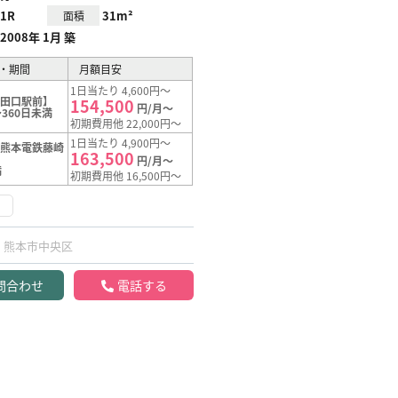
1R
31m²
面積
2008年 1月 築
・期間
月額目安
1日当たり 4,600円～
滝田口駅前】
154,500
円/月～
360日未満
初期費用他 22,000円～
1日当たり 4,900円～
【熊本電鉄藤崎
163,500
】
円/月～
満
初期費用他 16,500円～
け
熊本市中央区
問合わせ
電話する