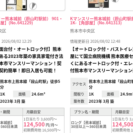
ー熊本城前（蔚山町駅前） 901・
Kマンスリー熊本城前（蔚山町駅前
屋】(No.641229)
1K-【角部屋】(No.641313)
央区
熊本市中央区
26/08/02 12:29
情報更新日 2026/08/02 12:48
面台付・オートロック付】熊本
【オートロック付・バストイレ
ある2023年築の家具家電付き法
屋にて国立病院機構 熊本医療
本市マンスリーマンション！契
くにあるオートロック付・エレ
契約簡単！即日入居も可能！
付熊本市マンスリーマンション
熊本市上熊本線「段山町駅」徒歩5
熊本市上熊本線「段山町
アクセス
分
分
1K
24.6m²
1K
24.9m
面積
間取り
面積
2023年 3月 築
2023年 3月 築
築年数
・期間
月額目安
プラン名・期間
月額目安
1日当たり 3,600円～
1日当たり 3,
熊本城前】
ロング【熊本城前】
124,500
124,50
円/月～
360日未満
30日以上～360日未満
初期費用他 16,500円～
初期費用他 1