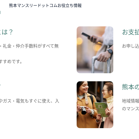
N
熊本マンスリードットコムお役立ち情報
とは？
お支
・礼金・仲介手数料がすべて無
お申し
すすめです。
て
熊本
やガス・電気もすぐに使え、入
地域情
のマン