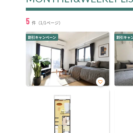
5
件（1/1ページ）
割引キャンペーン
割引キャ
お気
に入
り登
録