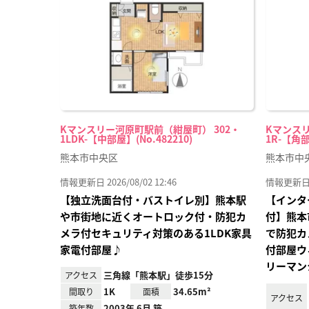
り登
録
Kマンスリー河原町駅前（紺屋町） 302・
Kマンスリ
1LDK-【中部屋】(No.482210)
1R-【角部
熊本市中央区
熊本市中
情報更新日 2026/08/02 12:46
情報更新日 20
【独立洗面台付・バストイレ別】熊本駅
【インタ
や市街地に近くオートロック付・防犯カ
付】熊本
メラ付セキュリティ対策のある1LDK家具
で防犯カ
家電付部屋♪
付部屋ウ
リーマン
三角線「熊本駅」徒歩15分
アクセス
1K
34.65m²
間取り
面積
アクセス
2003年 6月 築
築年数