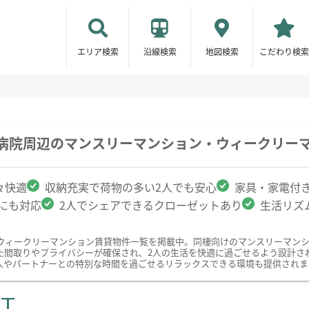
エリア検索
沿線検索
地図検索
こだわり検索
本病院周辺のマンスリーマンション・ウィークリー
々快適
収納充実で荷物の多い2人でも安心
家具・家電付
クにも対応
2人でシェアできるクローゼットあり
生活リズ
ウィークリーマンション賃貸物件一覧を掲載中。同棲向けのマンスリーマン
た間取りやプライバシーが確保され、2人の生活を快適に過ごせるよう設計さ
人やパートナーとの特別な時間を過ごせるリラックスできる環境も提供されま
ST