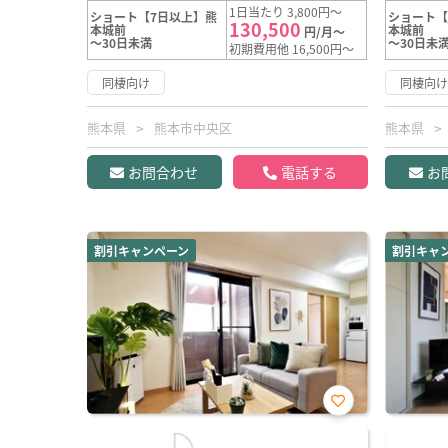
1日当たり 3,800円～
ショート【7日以上】熊
ショート【
130,500
本城前
本城前
円/月～
～30日未満
～30日未
初期費用他 16,500円～
同棲向け
同棲向
熊本県
熊本市中央区
熊本県
お問合わせ
電話する
お
割引キャンペーン
割引キャ
お気
に入