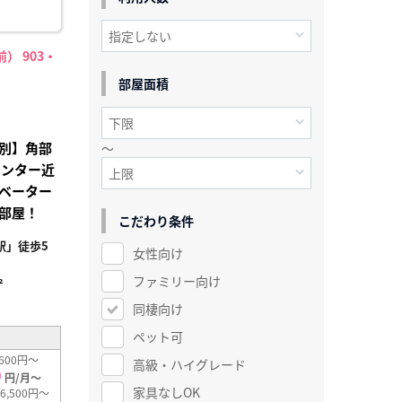
） 903・
部屋面積
別】角部
～
センター近
ベーター
部屋！
こだわり条件
駅」徒歩5
女性向け
ファミリー向け
²
同棲向け
ペット可
600円～
高級・ハイグレード
0
円/月～
家具なしOK
6,500円～