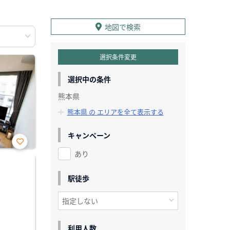
地図で検索
選択条件変更
選択中の条件
熊本県
熊本県 の エリアを全て表示する
キャンペーン
あり
お気
に入
り登
録
駅徒歩
利用人数