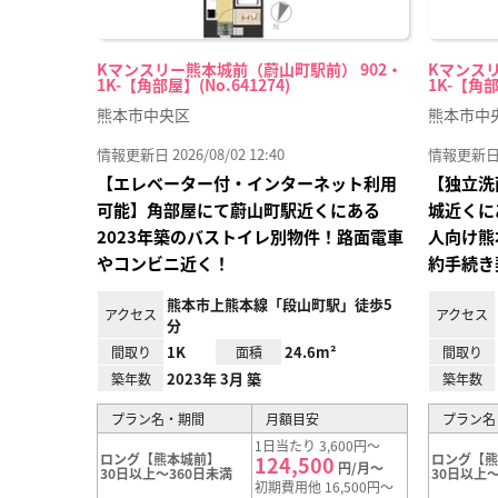
Kマンスリー熊本城前（蔚山町駅前） 902・
Kマンスリ
1K-【角部屋】(No.641274)
1K-【角部
熊本市中央区
熊本市中
情報更新日 2026/08/02 12:40
情報更新日 20
【エレベーター付・インターネット利用
【独立洗
可能】角部屋にて蔚山町駅近くにある
城近くに
2023年築のバストイレ別物件！路面電車
人向け熊
やコンビニ近く！
約手続き
熊本市上熊本線「段山町駅」徒歩5
アクセス
アクセス
分
1K
24.6m²
間取り
面積
間取り
2023年 3月 築
築年数
築年数
プラン名・期間
月額目安
プラン名
1日当たり 3,600円～
ロング【熊本城前】
ロング【
124,500
円/月～
30日以上～360日未満
30日以上～
初期費用他 16,500円～