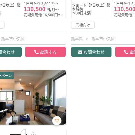
1日当たり 3,800円～
1日当たり 3,
7日以上】熊
ショート【7日以上】熊
130,500
130,50
本城前
円/月～
満
～30日未満
初期費用他 16,500円～
初期費用他 1
け
同棲向け
熊本市中央区
熊本県
熊本市中央区
問合わせ
電話する
お問合わせ
電
ンペーン
お気
に入