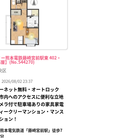
り登
録
ー熊本電鉄藤崎宮前駅東 402・
屋】(No.544270)
央区
26/08/02 23:37
ーネット無料・オートロック
市内へのアクセスに便利な立地
メラ付で駐車場ありの家具家電
ィークリーマンション・マンス
ション！
熊本電気鉄道「藤崎宮前駅」徒歩7
分