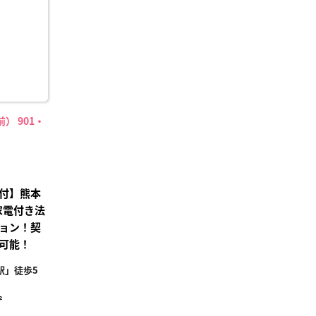
録
） 901・
付】熊本
家電付き法
ョン！契
可能！
駅」徒歩5
²