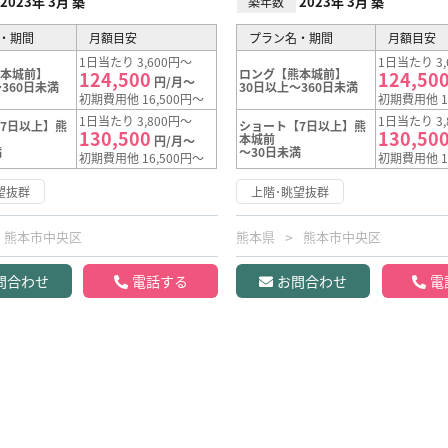
2023年 3月 築
2023年 3月 築
築年数
・期間
月額目安
プラン名・期間
月額目安
1日当たり 3,600円～
1日当たり 3,
熊本城前】
ロング【熊本城前】
124,500
124,50
円/月～
360日未満
30日以上～360日未満
初期費用他 16,500円～
初期費用他 1
1日当たり 3,800円～
1日当たり 3,
7日以上】熊
ショート【7日以上】熊
130,500
130,50
本城前
円/月～
満
～30日未満
初期費用他 16,500円～
初期費用他 1
望抜群
上階･眺望抜群
熊本市中央区
熊本県
熊本市中央区
問合わせ
電話する
お問合わせ
電