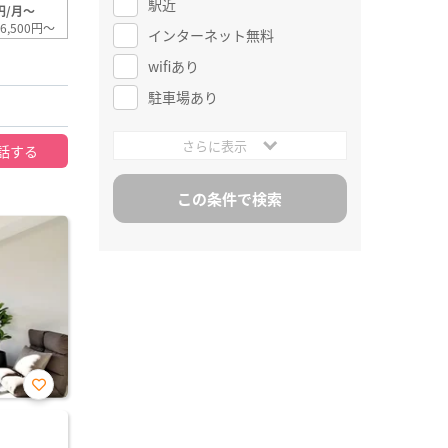
駅近
円/月～
6,500円～
インターネット無料
wifiあり
駐車場あり
さらに表示
話する
お気
に入
り登