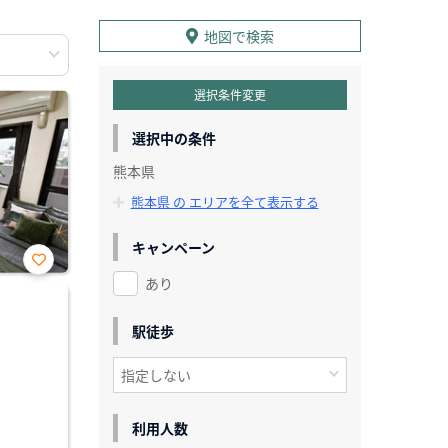
地図で検索
選択条件変更
選択中の条件
熊本県
熊本県 の エリアを全て表示する
キャンペーン
あり
お気
に入
り登
録
駅徒歩
利用人数