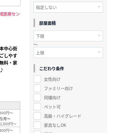
地域医療セン
】
部屋面積
～
本中心街
ごしやす
無料・家
こだわり条件
♪
女性向け
²
ファミリー向け
同棲向け
ペット可
300円～
高級・ハイグレード
円/月～
2,000円～
家具なしOK
400円～