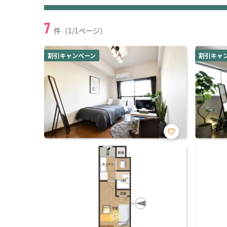
7
件（1/1ページ）
割引キャンペーン
割引キャ
お気
に入
り登
録