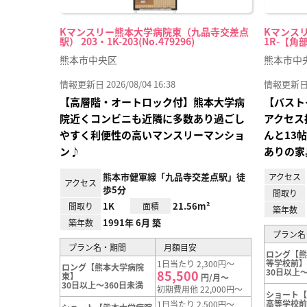
Kマンスリー熊本大学病院東（九品寺交差点
Kマンスリ
駅） 203・1K-203(No.479296)
1R-【角部
熊本市中央区
熊本市中
情報更新日 2026/08/04 16:38
情報更新日 20
【高層階・オートロック付】熊本大学病
【バスト
院近くコンビニも近隣に多数あり過ごし
アクセス
やすく利便性の高いマンスリーマンショ
んと13
ン♪
ありの家
熊本市健軍線「九品寺交差点駅」徒
アクセス
アクセス
歩5分
間取り
1K
21.56m²
間取り
面積
築年数
1991年 6月 築
築年数
プラン名
プラン名・期間
月額目安
ロング【
等学校前
1日当たり 2,300円～
ロング【熊本大学病院
30日以上～
85,500
東】
円/月～
30日以上～360日未満
初期費用他 22,000円～
ショート
高等学校
1日当たり 2,500円～