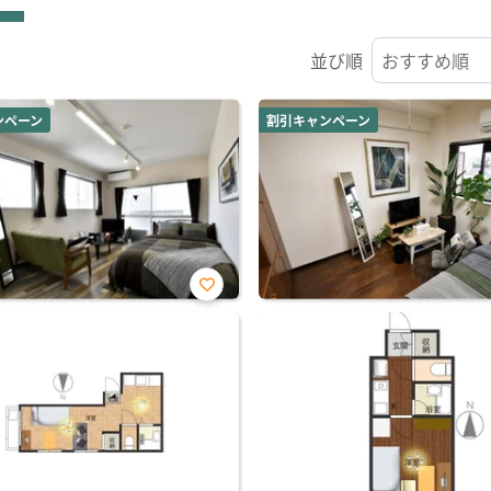
並び順
ンペーン
割引キャンペーン
お気
に入
り登
録