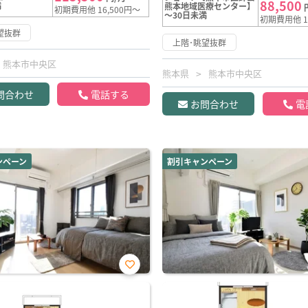
88,500
満
熊本地域医療センター】
初期費用他 16,500円～
～30日未満
初期費用他 1
望抜群
上階･眺望抜群
熊本市中央区
熊本県
熊本市中央区
問合わせ
電話する
お問合わせ
電
ンペーン
割引キャンペーン
お気
に入
り登