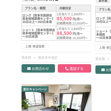
築年数
プラン名・期間
月額目安
プラン名
1日当たり 2,300円～
ロング【熊本市医師会
85,500
ロング【
熊本地域医療センター】
円/月～
30日以上～
30日以上～360日未満
初期費用他 22,000円～
1日当たり 2,400円～
ショート【熊本市医師会
ショート【
88,500
熊本地域医療センター】
円/月～
本城前
～30日未満
～30日未
初期費用他 16,500円～
上階･眺望抜群
上階･眺
熊本県
熊本市中央区
熊本県
お問合わせ
電話する
お
割引キャンペーン