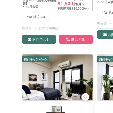
ショート【熊本大学病院
～30日未
91,500
東】
円/月～
～30日未満
初期費用他 16,500円～
上階･眺
上階･眺望抜群
熊本県
熊本県
熊本市中央区
お
お問合わせ
電話する
割引キャンペーン
割引キャ
お気
に入
り登