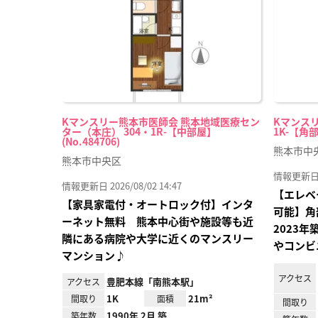
録
Kマンスリー熊本市医師会 熊本地域医療セン
Kマンスリ
ター（本庄） 304・1R-【中部屋】
1K-【角部
(No.484706)
熊本市中
熊本市中央区
情報更新日 20
情報更新日 2026/08/02 14:47
【エレベ
【家具家電付・オートロック付】インタ
可能】角
ーネット無料 熊本中心街や施設等も近
2023
隣にある病院や大学に近くのマンスリー
やコンビ
マンション♪
アクセス
豊肥本線「南熊本駅」
アクセス
1K
21m²
間取り
面積
間取り
1990年 2月 築
築年数