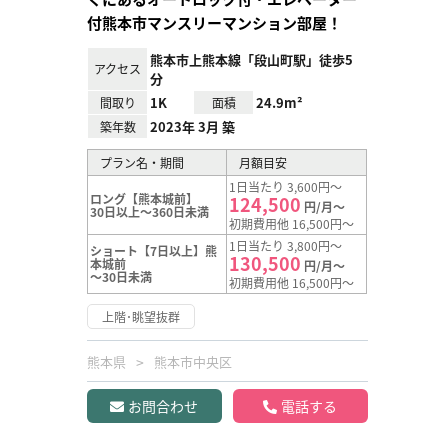
付熊本市マンスリーマンション部屋！
熊本市上熊本線「段山町駅」徒歩5
アクセス
分
1K
24.9m²
間取り
面積
2023年 3月 築
築年数
プラン名・期間
月額目安
1日当たり 3,600円～
ロング【熊本城前】
124,500
円/月～
30日以上～360日未満
初期費用他 16,500円～
1日当たり 3,800円～
ショート【7日以上】熊
130,500
本城前
円/月～
～30日未満
初期費用他 16,500円～
上階･眺望抜群
熊本県
熊本市中央区
お問合わせ
電話する