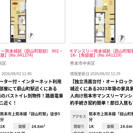
録
ー熊本城前（蔚山町駅前） 902・
Kマンスリー熊本城前（蔚山町駅前
屋】(No.641274)
1K-【角部屋】(No.641229)
央区
熊本市中央区
26/08/02 12:40
情報更新日 2026/08/02 12:29
ーター付・インターネット利用
【独立洗面台付・オートロック
部屋にて蔚山町駅近くにある
城近くにある2023年築の家具
年築のバストイレ別物件！路面電車
人向け熊本市マンスリーマンシ
ニ近く！
約手続き契約簡単！即日入居も
熊本市上熊本線「段山町駅」徒歩5
熊本市上熊本線「段山町
アクセス
分
分
1K
24.6m²
1K
24.6m
面積
間取り
面積