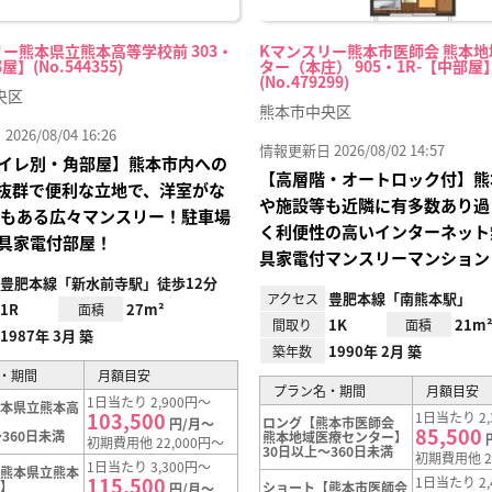
ー熊本県立熊本高等学校前 303・
Kマンスリー熊本市医師会 熊本
屋】(No.544355)
ター（本庄） 905・1R-【中部屋
(No.479299)
央区
熊本市中央区
26/08/04 16:26
情報更新日 2026/08/02 14:57
イレ別・角部屋】熊本市内への
【高層階・オートロック付】熊
抜群で便利な立地で、洋室がな
や施設等も近隣に有多数あり過
帖もある広々マンスリー！駐車場
く利便性の高いインターネット
具家電付部屋！
具家電付マンスリーマンション
豊肥本線「新水前寺駅」徒歩12分
豊肥本線「南熊本駅」
アクセス
1R
27m²
面積
1K
21m
間取り
面積
1987年 3月 築
1990年 2月 築
築年数
・期間
月額目安
プラン名・期間
月額目安
1日当たり 2,900円～
熊本県立熊本高
103,500
1日当たり 2,
】
ロング【熊本市医師会
円/月～
85,500
360日未満
熊本地域医療センター】
初期費用他 22,000円～
30日以上～360日未満
初期費用他 2
1日当たり 3,300円～
【熊本県立熊本
115,500
1日当たり 2,
前】
ショート【熊本市医師会
円/月～