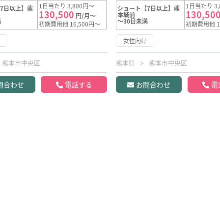
1日当たり 3,800円～
1日当たり 3,
7日以上】熊
ショート【7日以上】熊
130,500
130,50
本城前
円/月～
満
～30日未満
初期費用他 16,500円～
初期費用他 1
け
女性向け
熊本市中央区
熊本県
熊本市中央区
問合わせ
電話する
お問合わせ
電