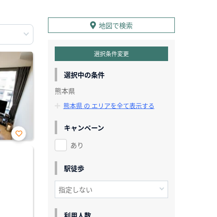
地図で検索
選択条件変更
選択中の条件
熊本県
熊本県 の エリアを全て表示する
キャンペーン
あり
お気
に入
り登
録
駅徒歩
利用人数