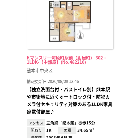
り登
録
Kマンスリー河原町駅前（紺屋町） 302・
1LDK-【中部屋】(No.482210)
熊本市中央区
情報更新日 2026/08/09 12:46
【独立洗面台付・バストイレ別】熊本駅
や市街地に近くオートロック付・防犯カ
メラ付セキュリティ対策のある1LDK家具
家電付部屋♪
三角線「熊本駅」徒歩15分
アクセス
1K
34.65m²
間取り
面積
2003年 6月 築
築年数