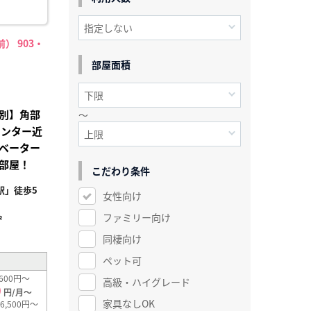
） 903・
部屋面積
別】角部
～
センター近
ベーター
部屋！
こだわり条件
駅」徒歩5
女性向け
ファミリー向け
²
同棲向け
ペット可
600円～
高級・ハイグレード
0
円/月～
家具なしOK
6,500円～