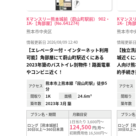
Kマンスリー熊本城前（蔚山町駅前） 902・
Kマンスリ
1K-【角部屋】(No.641274)
1K-【角部
熊本市中央区
熊本市中
情報更新日 2026/08/09 12:40
情報更新日 20
【エレベーター付・インターネット利用
【独立洗
可能】角部屋にて蔚山町駅近くにある
城近くに
2023年築のバストイレ別物件！路面電車
人向け熊
やコンビニ近く！
約手続き
熊本市上熊本線「段山町駅」徒歩5
アクセス
アクセス
分
1K
24.6m²
間取り
面積
間取り
2023年 3月 築
築年数
築年数
プラン名・期間
月額目安
プラン名
1日当たり 3,600円～
ロング【熊本城前】
ロング【
124,500
円/月～
30日以上～360日未満
30日以上～
初期費用他 16,500円～