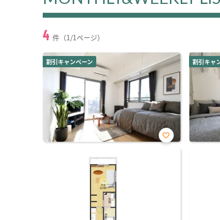
4
件（1/1ページ）
割引キャンペーン
割引キャ
お気
に入
り登
録