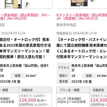
ー熊本城前（蔚山町駅前） 901・
Kマンスリー熊本城前（蔚山町駅前
屋】(No.641229)
1K-【角部屋】(No.641313)
央区
熊本市中央区
26/08/09 12:29
情報更新日 2026/08/09 12:48
面台付・オートロック付】熊本
【オートロック付・バストイレ
ある2023年築の家具家電付き法
屋にて国立病院機構 熊本医療
本市マンスリーマンション！契
くにあるオートロック付・エレ
契約簡単！即日入居も可能！
付熊本市マンスリーマンション
熊本市上熊本線「段山町駅」徒歩5
熊本市上熊本線「段山町
アクセス
分
分
1K
24.6m²
1K
24.9m
面積
間取り
面積
2023年 3月 築
2023年 3月 築
築年数
・期間
月額目安
プラン名・期間
月額目安
1日当たり 3,600円～
1日当たり 3,
熊本城前】
ロング【熊本城前】
124,500
124,50
円/月～
360日未満
30日以上～360日未満
初期費用他 16,500円～
初期費用他 1