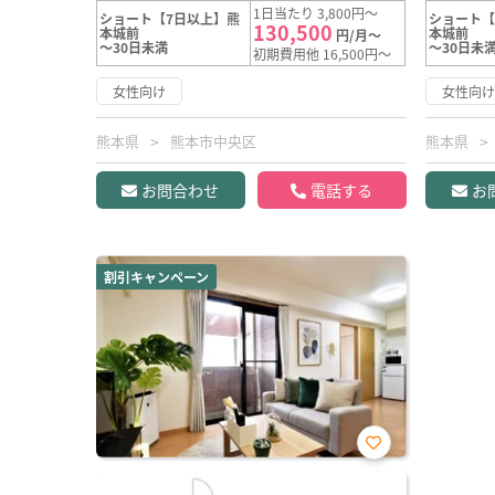
1日当たり 3,800円～
ショート【7日以上】熊
ショート【
130,500
本城前
本城前
円/月～
～30日未満
～30日未
初期費用他 16,500円～
女性向け
女性向
熊本県
熊本市中央区
熊本県
お問合わせ
電話する
お
割引キャンペーン
お気
に入