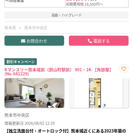
～30日未満
初期費用他 16,500円～
高級・ハイグレード
熊本県
熊本市中央区
お問合わせ
電話する
割引キャンペーン
Kマンスリー熊本城前（蔚山町駅前） 901・1K-【角部屋】
(No.641229)
お気
に入
り登
録
熊本市中央区
情報更新日 2026/08/02 12:29
【独立洗面台付・オートロック付】熊本城近くにある2023年築の