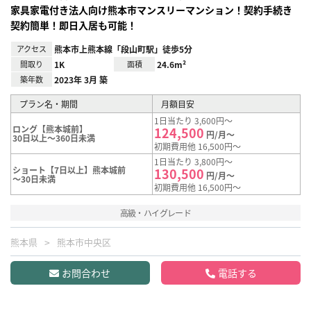
家具家電付き法人向け熊本市マンスリーマンション！契約手続き
契約簡単！即日入居も可能！
アクセス
熊本市上熊本線「段山町駅」徒歩5分
間取り
1K
面積
24.6m²
築年数
2023年 3月 築
プラン名・期間
月額目安
1日当たり 3,600円～
ロング【熊本城前】
124,500
円/月～
30日以上～360日未満
初期費用他 16,500円～
1日当たり 3,800円～
ショート【7日以上】熊本城前
130,500
円/月～
～30日未満
初期費用他 16,500円～
高級・ハイグレード
熊本県
熊本市中央区
お問合わせ
電話する