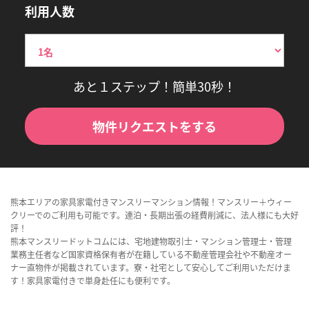
利用人数
あと１ステップ！簡単30秒！
物件リクエストをする
熊本エリアの家具家電付きマンスリーマンション情報！マンスリー＋ウィー
クリーでのご利用も可能です。連泊・長期出張の経費削減に、法人様にも大好
評！
熊本マンスリードットコムには、宅地建物取引士・マンション管理士・管理
業務主任者など国家資格保有者が在籍している不動産管理会社や不動産オー
ナー直物件が掲載されています。寮・社宅として安心してご利用いただけま
す！家具家電付きで単身赴任にも便利です。