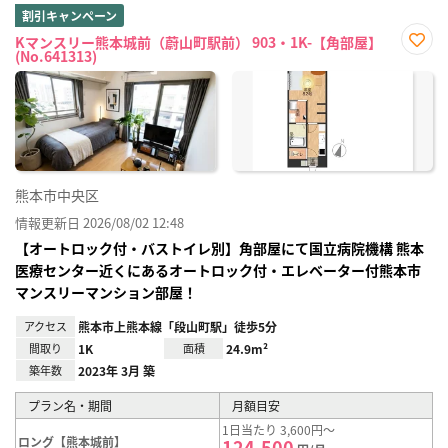
割引キャンペーン
Kマンスリー熊本城前（蔚山町駅前） 903・1K-【角部屋】
(No.641313)
お気
に入
り登
録
熊本市中央区
情報更新日 2026/08/02 12:48
【オートロック付・バストイレ別】角部屋にて国立病院機構 熊本
医療センター近くにあるオートロック付・エレベーター付熊本市
マンスリーマンション部屋！
アクセス
熊本市上熊本線「段山町駅」徒歩5分
間取り
1K
面積
24.9m²
築年数
2023年 3月 築
プラン名・期間
月額目安
1日当たり 3,600円～
ロング【熊本城前】
124,500