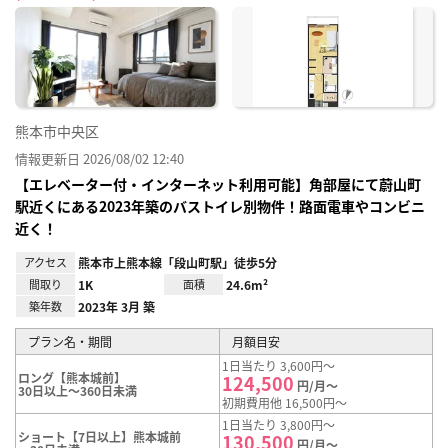
に入
り登
録
熊本市中央区
情報更新日 2026/08/02 12:40
【エレベーター付・インターネット利用可能】角部屋にて蔚山町
駅近くにある2023年築のバストイレ別物件！路面電車やコンビニ
近く！
アクセス
熊本市上熊本線「段山町駅」徒歩5分
間取り
1K
面積
24.6m²
築年数
2023年 3月 築
プラン名・期間
月額目安
1日当たり 3,600円～
ロング【熊本城前】
124,500
円/月～
30日以上～360日未満
初期費用他 16,500円～
1日当たり 3,800円～
ショート【7日以上】熊本城前
130,500
円/月～