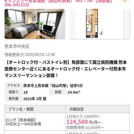
Kマンスリー熊本城前（蔚山町駅前） 903・1K-【角部屋】
(No.641313)
お気
に入
り登
録
熊本市中央区
情報更新日 2026/08/02 12:48
【オートロック付・バストイレ別】角部屋にて国立病院機構 熊本
医療センター近くにあるオートロック付・エレベーター付熊本市
マンスリーマンション部屋！
アクセス
熊本市上熊本線「段山町駅」徒歩5分
間取り
1K
面積
24.9m²
築年数
2023年 3月 築
プラン名・期間
月額目安
1日当たり 3,600円～
ロング【熊本城前】
124,500
円/月～
30日以上～360日未満
初期費用他 16,500円～
1日当たり 3,800円～