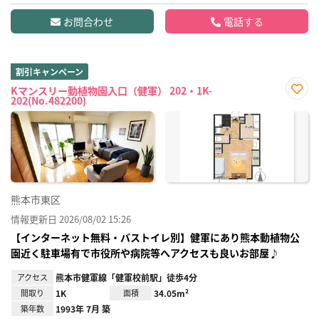
お問合わせ
電話する
割引キャンペーン
Kマンスリー動植物園入口（健軍） 202・1K-
202(No.482200)
お気
に入
り登
録
熊本市東区
情報更新日 2026/08/02 15:26
【インターネット無料・バストイレ別】健軍にあり熊本動植物公
園近く駐車場有で市役所や病院等へアクセスも良いお部屋♪
アクセス
熊本市健軍線「健軍校前駅」徒歩4分
間取り
1K
面積
34.05m²
築年数
1993年 7月 築