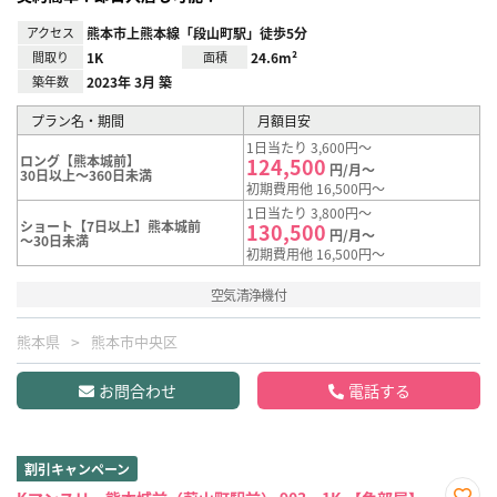
アクセス
熊本市上熊本線「段山町駅」徒歩5分
間取り
1K
面積
24.6m²
築年数
2023年 3月 築
プラン名・期間
月額目安
1日当たり 3,600円～
ロング【熊本城前】
124,500
円/月～
30日以上～360日未満
初期費用他 16,500円～
1日当たり 3,800円～
ショート【7日以上】熊本城前
130,500
円/月～
～30日未満
初期費用他 16,500円～
空気清浄機付
熊本県
熊本市中央区
お問合わせ
電話する
割引キャンペーン