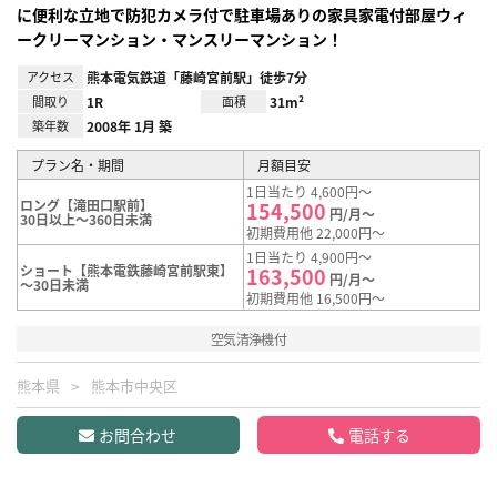
に便利な立地で防犯カメラ付で駐車場ありの家具家電付部屋ウィ
ークリーマンション・マンスリーマンション！
アクセス
熊本電気鉄道「藤崎宮前駅」徒歩7分
間取り
1R
面積
31m²
築年数
2008年 1月 築
プラン名・期間
月額目安
1日当たり 4,600円～
ロング【滝田口駅前】
154,500
円/月～
30日以上～360日未満
初期費用他 22,000円～
1日当たり 4,900円～
ショート【熊本電鉄藤崎宮前駅東】
163,500
円/月～
～30日未満
初期費用他 16,500円～
空気清浄機付
熊本県
熊本市中央区
お問合わせ
電話する