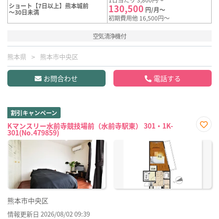
ショート【7日以上】熊本城前
130,500
円/月～
～30日未満
初期費用他 16,500円～
空気清浄機付
熊本県
熊本市中央区
お問合わせ
電話する
割引キャンペーン
Kマンスリー水前寺競技場前（水前寺駅東） 301・1K-
301(No.479859)
お気
に入
り登
録
熊本市中央区
情報更新日 2026/08/02 09:39