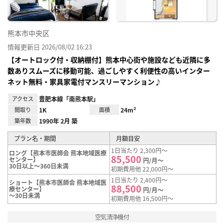
熊本市中央区
情報更新日 2026/08/02 16:23
【オートロック付・収納棚付】熊本中心街や施設なども近隣に多
数ありスムーズに移動可能、過ごしやすく利便性の高いインター
ネット無料・家具家電付マンスリーマンション♪
アクセス
豊肥本線「南熊本駅」
間取り
1K
面積
24m²
築年数
1990年 2月 築
プラン名・期間
月額目安
1日当たり 2,300円～
ロング【熊本市医師会 熊本地域医療
85,500
センター】
円/月～
30日以上～360日未満
初期費用他 22,000円～
1日当たり 2,400円～
ショート【熊本市医師会 熊本地域医
88,500
療センター】
円/月～
～30日未満
初期費用他 16,500円～
空気清浄機付