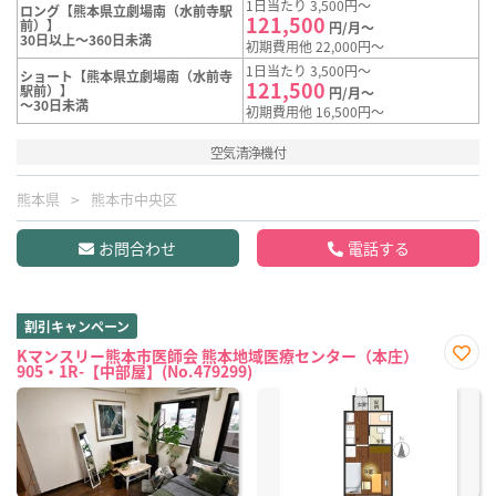
1日当たり 3,500円～
ロング【熊本県立劇場南（水前寺駅
121,500
前）】
円/月～
30日以上～360日未満
初期費用他 22,000円～
1日当たり 3,500円～
ショート【熊本県立劇場南（水前寺
121,500
駅前）】
円/月～
～30日未満
初期費用他 16,500円～
空気清浄機付
熊本県
熊本市中央区
お問合わせ
電話する
割引キャンペーン
Kマンスリー熊本市医師会 熊本地域医療センター（本庄）
905・1R-【中部屋】(No.479299)
お気
に入
り登
録