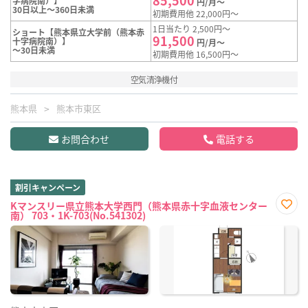
字病院南）】
円/月～
30日以上～360日未満
初期費用他 22,000円～
1日当たり 2,500円～
ショート【熊本県立大学前（熊本赤
91,500
十字病院南）】
円/月～
～30日未満
初期費用他 16,500円～
空気清浄機付
熊本県
熊本市東区
お問合わせ
電話する
割引キャンペーン
Kマンスリー県立熊本大学西門（熊本県赤十字血液センター
南） 703・1K-703(No.541302)
お気
に入
り登
録