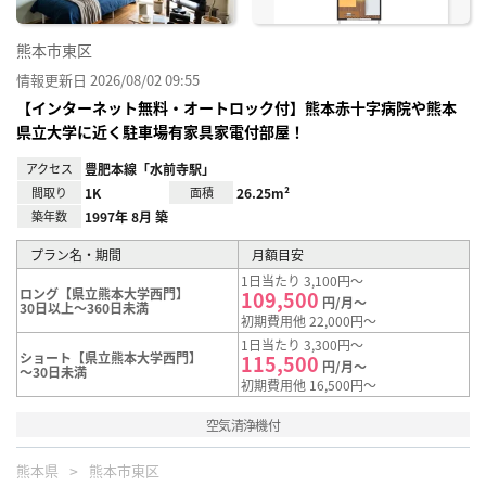
熊本市東区
情報更新日 2026/08/02 09:55
【インターネット無料・オートロック付】熊本赤十字病院や熊本
県立大学に近く駐車場有家具家電付部屋！
アクセス
豊肥本線「水前寺駅」
間取り
1K
面積
26.25m²
築年数
1997年 8月 築
プラン名・期間
月額目安
1日当たり 3,100円～
ロング【県立熊本大学西門】
109,500
円/月～
30日以上～360日未満
初期費用他 22,000円～
1日当たり 3,300円～
ショート【県立熊本大学西門】
115,500
円/月～
～30日未満
初期費用他 16,500円～
空気清浄機付
熊本県
熊本市東区