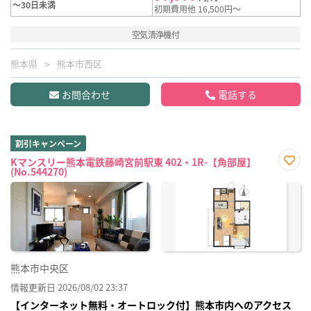
～30日未満
初期費用他 16,500円～
空気清浄機付
熊本県
熊本市西区
お問合わせ
電話する
割引キャンペーン
Kマンスリー熊本電鉄藤崎宮前駅東 402・1R-【角部屋】
(No.544270)
お気
に入
り登
録
熊本市中央区
情報更新日 2026/08/02 23:37
【インターネット無料・オートロック付】熊本市内へのアクセス