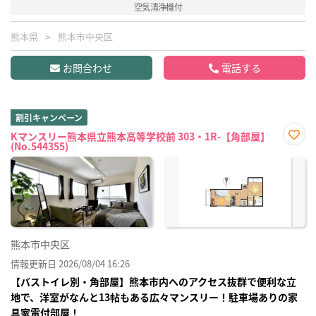
空気清浄機付
熊本県
熊本市中央区
お問合わせ
電話する
割引キャンペーン
Kマンスリー熊本県立熊本高等学校前 303・1R-【角部屋】
(No.544355)
お気
に入
り登
録
熊本市中央区
情報更新日 2026/08/04 16:26
【バストイレ別・角部屋】熊本市内へのアクセス抜群で便利な立
地で、洋室がなんと13帖もある広々マンスリー！駐車場ありの家
具家電付部屋！