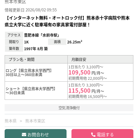
熊本市東区
情報更新日 2026/08/02 09:55
【インターネット無料・オートロック付】熊本赤十字病院や熊本
県立大学に近く駐車場有の家具家電付部屋！
アクセス
豊肥本線「水前寺駅」
間取り
1K
面積
26.25m²
築年数
1997年 8月 築
プラン名・期間
月額目安
1日当たり 3,100円～
ロング【県立熊本大学西門】
109,500
円/月～
30日以上～360日未満
初期費用他 22,000円～
1日当たり 3,300円～
ショート【県立熊本大学西門】
115,500
円/月～
～30日未満
初期費用他 16,500円～
空気清浄機付
熊本県
熊本市東区
お問合わせ
電話する