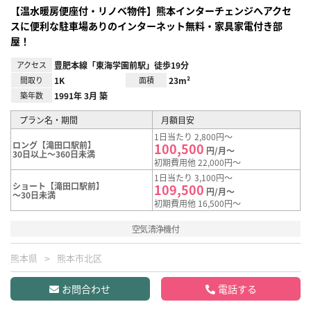
【温水暖房便座付・リノベ物件】熊本インターチェンジへアクセ
スに便利な駐車場ありのインターネット無料・家具家電付き部
屋！
アクセス
豊肥本線「東海学園前駅」徒歩19分
間取り
1K
面積
23m²
築年数
1991年 3月 築
プラン名・期間
月額目安
1日当たり 2,800円～
ロング【滝田口駅前】
100,500
円/月～
30日以上～360日未満
初期費用他 22,000円～
1日当たり 3,100円～
ショート【滝田口駅前】
109,500
円/月～
～30日未満
初期費用他 16,500円～
空気清浄機付
熊本県
熊本市北区
お問合わせ
電話する