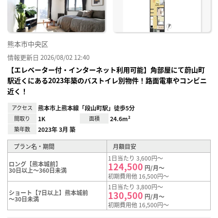
熊本市中央区
情報更新日 2026/08/02 12:40
【エレベーター付・インターネット利用可能】角部屋にて蔚山町
駅近くにある2023年築のバストイレ別物件！路面電車やコンビニ
近く！
アクセス
熊本市上熊本線「段山町駅」徒歩5分
間取り
1K
面積
24.6m²
築年数
2023年 3月 築
プラン名・期間
月額目安
1日当たり 3,600円～
ロング【熊本城前】
124,500
円/月～
30日以上～360日未満
初期費用他 16,500円～
1日当たり 3,800円～
ショート【7日以上】熊本城前
130,500
円/月～
～30日未満
初期費用他 16,500円～