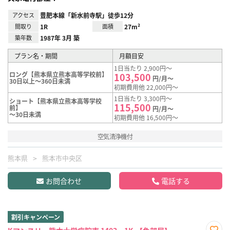
アクセス
豊肥本線「新水前寺駅」徒歩12分
間取り
1R
面積
27m²
築年数
1987年 3月 築
プラン名・期間
月額目安
1日当たり 2,900円～
ロング【熊本県立熊本高等学校前】
103,500
円/月～
30日以上～360日未満
初期費用他 22,000円～
1日当たり 3,300円～
ショート【熊本県立熊本高等学校
115,500
前】
円/月～
～30日未満
初期費用他 16,500円～
空気清浄機付
熊本県
熊本市中央区
お問合わせ
電話する
割引キャンペーン