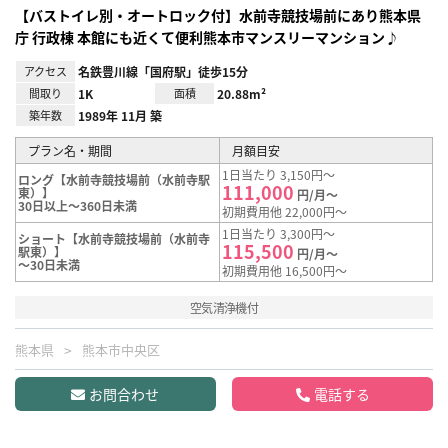
【バストイレ別・オートロック付】水前寺競技場前にあり熊本県
庁 行政棟 本館にも近くて便利熊本市マンスリーマンション♪
アクセス
名鉄豊川線「国府駅」徒歩15分
間取り
1K
面積
20.88m²
築年数
1989年 11月 築
プラン名・期間
月額目安
1日当たり 3,150円～
ロング【水前寺競技場前（水前寺駅
111,000
東）】
円/月～
30日以上～360日未満
初期費用他 22,000円～
1日当たり 3,300円～
ショート【水前寺競技場前（水前寺
115,500
駅東）】
円/月～
～30日未満
初期費用他 16,500円～
空気清浄機付
熊本県
熊本市中央区
お問合わせ
電話する