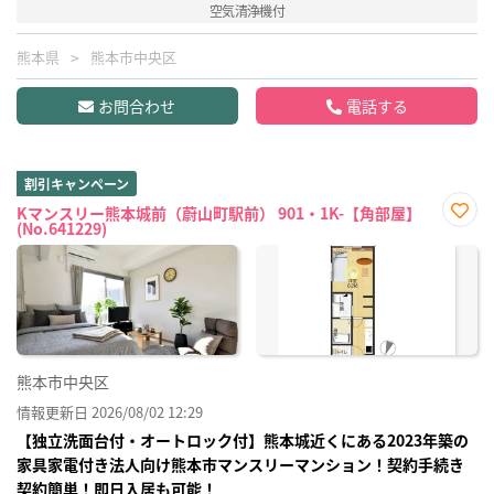
空気清浄機付
熊本県
熊本市中央区
お問合わせ
電話する
割引キャンペーン
Kマンスリー熊本城前（蔚山町駅前） 901・1K-【角部屋】
(No.641229)
お気
に入
り登
録
熊本市中央区
情報更新日 2026/08/02 12:29
【独立洗面台付・オートロック付】熊本城近くにある2023年築の
家具家電付き法人向け熊本市マンスリーマンション！契約手続き
契約簡単！即日入居も可能！