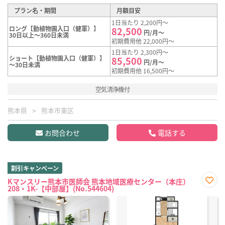
プラン名・期間
月額目安
1日当たり 2,200円～
ロング【動植物園入口（健軍）】
82,500
円/月～
30日以上～360日未満
初期費用他 22,000円～
1日当たり 2,300円～
ショート【動植物園入口（健軍）】
85,500
円/月～
～30日未満
初期費用他 16,500円～
空気清浄機付
熊本県
熊本市東区
お問合わせ
電話する
割引キャンペーン
Kマンスリー熊本市医師会 熊本地域医療センター（本庄）
208・1K-【中部屋】(No.544604)
お気
に入
り登
録