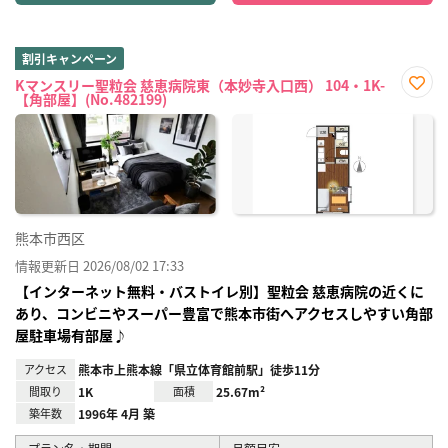
割引キャンペーン
Kマンスリー聖粒会 慈恵病院東（本妙寺入口西） 104・1K-
【角部屋】(No.482199)
お気
に入
り登
録
熊本市西区
情報更新日 2026/08/02 17:33
【インターネット無料・バストイレ別】聖粒会 慈恵病院の近くに
あり、コンビニやスーパー豊富で熊本市街へアクセスしやすい角部
屋駐車場有部屋♪
アクセス
熊本市上熊本線「県立体育館前駅」徒歩11分
間取り
1K
面積
25.67m²
築年数
1996年 4月 築