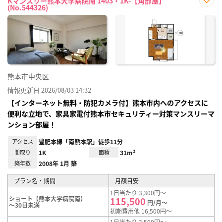
Kマンスリー熊本大学病院南 1403・1K-【角部屋】
(No.544326)
お気
に入
り登
録
熊本市中央区
情報更新日 2026/08/03 14:32
【インターネット無料・防犯カメラ付】熊本市内へのアクセスに
便利な立地で、家具家電付熊本市セキュリティー対策マンスリーマ
ンション部屋！
アクセス
豊肥本線「南熊本駅」徒歩11分
間取り
1K
面積
31m²
築年数
2008年 1月 築
プラン名・期間
月額目安
1日当たり 3,300円～
ショート【熊本大学病院南】
115,500
円/月～
～30日未満
初期費用他 16,500円～
1日当たり 3,500円～