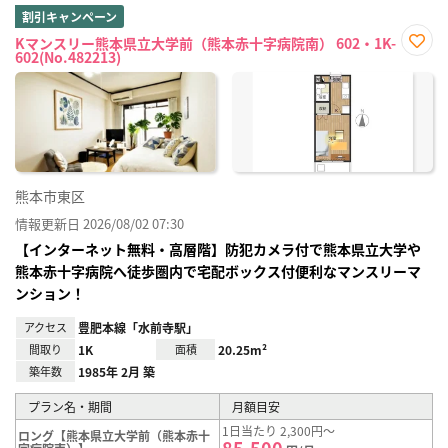
割引キャンペーン
Kマンスリー熊本県立大学前（熊本赤十字病院南） 602・1K-
602(No.482213)
お気
に入
り登
録
熊本市東区
情報更新日 2026/08/02 07:30
【インターネット無料・高層階】防犯カメラ付で熊本県立大学や
熊本赤十字病院へ徒歩圏内で宅配ボックス付便利なマンスリーマ
ンション！
アクセス
豊肥本線「水前寺駅」
間取り
1K
面積
20.25m²
築年数
1985年 2月 築
プラン名・期間
月額目安
1日当たり 2,300円～
ロング【熊本県立大学前（熊本赤十
85,500