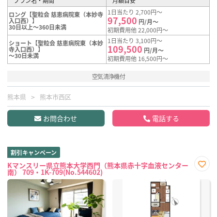
プラン名・期間
月額目安
1日当たり 2,700円～
ロング【聖粒会 慈恵病院東（本妙寺
97,500
入口西）】
円/月～
30日以上～360日未満
初期費用他 22,000円～
1日当たり 3,100円～
ショート【聖粒会 慈恵病院東（本妙
109,500
寺入口西）】
円/月～
～30日未満
初期費用他 16,500円～
空気清浄機付
熊本県
熊本市西区
お問合わせ
電話する
割引キャンペーン
Kマンスリー県立熊本大学西門（熊本県赤十字血液センター
南） 709・1K-709(No.544602)
お気
に入
り登
録