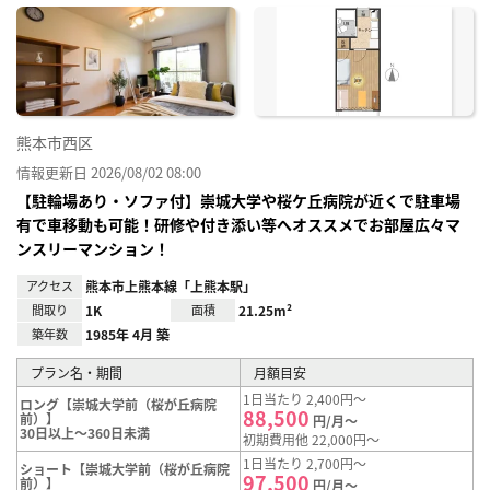
に入
り登
録
熊本市西区
情報更新日 2026/08/02 08:00
【駐輪場あり・ソファ付】崇城大学や桜ケ丘病院が近くで駐車場
有で車移動も可能！研修や付き添い等へオススメでお部屋広々マ
ンスリーマンション！
アクセス
熊本市上熊本線「上熊本駅」
間取り
1K
面積
21.25m²
築年数
1985年 4月 築
プラン名・期間
月額目安
1日当たり 2,400円～
ロング【崇城大学前（桜が丘病院
88,500
前）】
円/月～
30日以上～360日未満
初期費用他 22,000円～
1日当たり 2,700円～
ショート【崇城大学前（桜が丘病院
97,500
前）】
円/月～