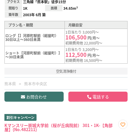
アクセス
三角線「熊本駅」徒歩15分
間取り
1K
面積
34.65m²
築年数
2003年 6月 築
プラン名・期間
月額目安
1日当たり 3,000円～
ロング【】河原町駅前（紺屋町）
106,500
円/月～
30日以上～360日未満
初期費用他 22,000円～
1日当たり 3,200円～
ショート【河原町駅前（紺屋町）】
112,500
円/月～
～30日未満
初期費用他 16,500円～
空気清浄機付
熊本県
熊本市中央区
お問合わせ
電話する
割引キャンペーン
Kマンスリー崇城大学前（桜が丘病院前） 301・1K-【角部
屋】(No.482211)
お気