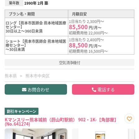
築年数
1990年 2月 築
プラン名・期間
月額目安
1日当たり 2,300円～
ロング【熊本市医師会 熊本地域医療
85,500
センター】
円/月～
30日以上～360日未満
初期費用他 22,000円～
1日当たり 2,400円～
ショート【熊本市医師会 熊本地域医
88,500
療センター】
円/月～
～30日未満
初期費用他 16,500円～
空気清浄機付
熊本県
熊本市中央区
お問合わせ
電話する
割引キャンペーン
Kマンスリー熊本城前（蔚山町駅前） 902・1K-【角部屋】
(No.641274)
お気
に入
り登
録