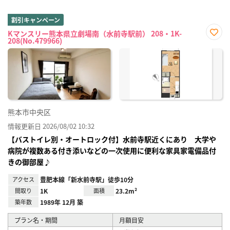
割引キャンペーン
Kマンスリー熊本県立劇場南（水前寺駅前） 208・1K-
208(No.479966)
お気
に入
り登
録
熊本市中央区
情報更新日 2026/08/02 10:32
【バストイレ別・オートロック付】水前寺駅近くにあり 大学や
病院が複数ある付き添いなどの一次使用に便利な家具家電備品付
きの御部屋♪
アクセス
豊肥本線「新水前寺駅」徒歩10分
間取り
1K
面積
23.2m²
築年数
1989年 12月 築
プラン名・期間
月額目安