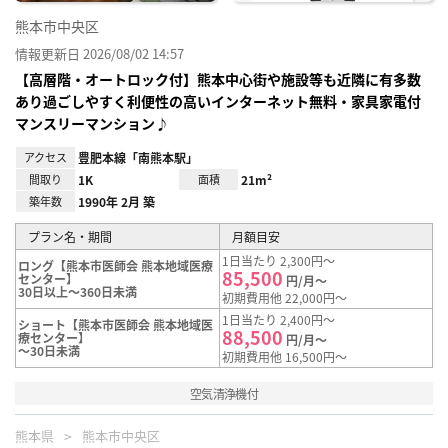
熊本市中央区
情報更新日 2026/08/02 14:57
【高層階・オートロック付】熊本中心街や施設等も近隣に有多数
あり過ごしやすく利便性の高いインターネット無料・家具家電付
マンスリーマンション♪
アクセス
豊肥本線「南熊本駅」
間取り
1K
面積
21m²
築年数
1990年 2月 築
プラン名・期間
月額目安
1日当たり 2,300円～
ロング【熊本市医師会 熊本地域医療
85,500
センター】
円/月～
30日以上～360日未満
初期費用他 22,000円～
1日当たり 2,400円～
ショート【熊本市医師会 熊本地域医
88,500
療センター】
円/月～
～30日未満
初期費用他 16,500円～
空気清浄機付
熊本県
熊本市中央区