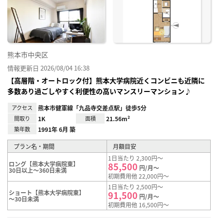
り登
録
熊本市中央区
情報更新日 2026/08/04 16:38
【高層階・オートロック付】熊本大学病院近くコンビニも近隣に
多数あり過ごしやすく利便性の高いマンスリーマンション♪
アクセス
熊本市健軍線「九品寺交差点駅」徒歩5分
間取り
1K
面積
21.56m²
築年数
1991年 6月 築
プラン名・期間
月額目安
1日当たり 2,300円～
ロング【熊本大学病院東】
85,500
円/月～
30日以上～360日未満
初期費用他 22,000円～
1日当たり 2,500円～
ショート【熊本大学病院東】
91,500
円/月～
～30日未満
初期費用他 16,500円～