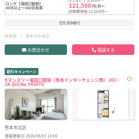
ロング【滝田口駅前】
121,500
円/月～
30日以上～360日未満
初期費用他 22,000円～
空気清浄機付
熊本県
熊本市中央区
お問合わせ
電話する
割引キャンペーン
Kマンスリー竜田口駅前（熊本インターチェンジ西） 202・
1K-202(No.541879)
お気
に入
り登
録
熊本市北区
情報更新日 2026/08/02 13:04