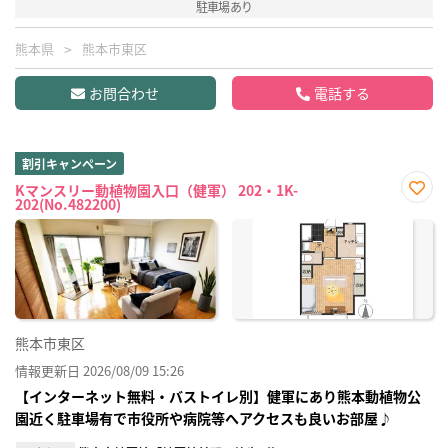
駐車場あり
熊本県
熊本市東区
お問合わせ
電話する
割引キャンペーン
Kマンスリー動植物園入口（健軍） 202・1K-
202(No.482200)
お気
に入
り登
録
熊本市東区
情報更新日 2026/08/09 15:26
【インターネット無料・バストイレ別】健軍にあり熊本動植物公
園近く駐車場有で市役所や病院等へアクセスも良いお部屋♪