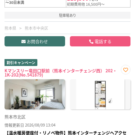
～30日未満
初期費用他 16,500円～
駐車場あり
熊本県
熊本市中央区
お問合わせ
電話する
割引キャンペーン
Kマンスリー竜田口駅前（熊本インターチェンジ西） 202・
1K-202(No.541879)
お気
に入
り登
録
熊本市北区
情報更新日 2026/08/09 13:04
【温水暖房便座付・リノベ物件】熊本インターチェンジへアクセ