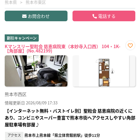
熊本県
熊本市東区
お問合わせ
電話する
割引キャンペーン
Kマンスリー聖粒会 慈恵病院東（本妙寺入口西） 104・1K-
【角部屋】(No.482199)
お気
に入
り登
録
熊本市西区
情報更新日 2026/08/09 17:33
【インターネット無料・バストイレ別】聖粒会 慈恵病院の近くに
あり、コンビニやスーパー豊富で熊本市街へアクセスしやすい角部
屋駐車場有部屋♪
アクセス
熊本市上熊本線「県立体育館前駅」徒歩11分