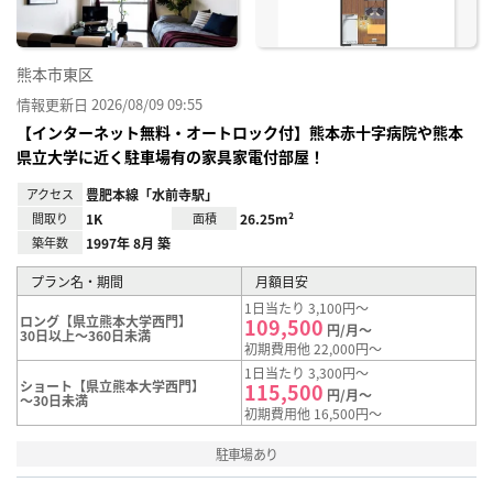
熊本市東区
情報更新日 2026/08/09 09:55
【インターネット無料・オートロック付】熊本赤十字病院や熊本
県立大学に近く駐車場有の家具家電付部屋！
アクセス
豊肥本線「水前寺駅」
間取り
1K
面積
26.25m²
築年数
1997年 8月 築
プラン名・期間
月額目安
1日当たり 3,100円～
ロング【県立熊本大学西門】
109,500
円/月～
30日以上～360日未満
初期費用他 22,000円～
1日当たり 3,300円～
ショート【県立熊本大学西門】
115,500
円/月～
～30日未満
初期費用他 16,500円～
駐車場あり