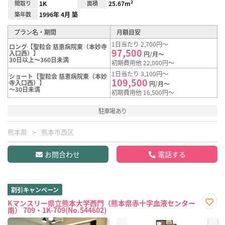
間取り
1K
面積
25.67m²
築年数
1996年 4月 築
プラン名・期間
月額目安
1日当たり 2,700円～
ロング【聖粒会 慈恵病院東（本妙寺
97,500
入口西）】
円/月～
30日以上～360日未満
初期費用他 22,000円～
1日当たり 3,100円～
ショート【聖粒会 慈恵病院東（本妙
109,500
寺入口西）】
円/月～
～30日未満
初期費用他 16,500円～
駐車場あり
熊本県
熊本市西区
お問合わせ
電話する
割引キャンペーン
Kマンスリー県立熊本大学西門（熊本県赤十字血液センター
南） 709・1K-709(No.544602)
お気
に入