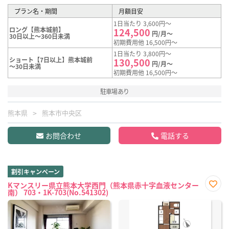
プラン名・期間
月額目安
1日当たり 3,600円～
ロング【熊本城前】
124,500
円/月～
30日以上～360日未満
初期費用他 16,500円～
1日当たり 3,800円～
ショート【7日以上】熊本城前
130,500
円/月～
～30日未満
初期費用他 16,500円～
駐車場あり
熊本県
熊本市中央区
お問合わせ
電話する
割引キャンペーン
Kマンスリー県立熊本大学西門（熊本県赤十字血液センター
南） 703・1K-703(No.541302)
お気
に入
り登
録