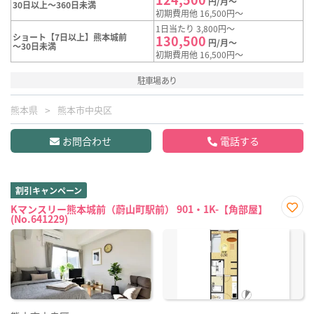
円/月～
30日以上～360日未満
初期費用他 16,500円～
1日当たり 3,800円～
ショート【7日以上】熊本城前
130,500
円/月～
～30日未満
初期費用他 16,500円～
駐車場あり
熊本県
熊本市中央区
お問合わせ
電話する
割引キャンペーン
Kマンスリー熊本城前（蔚山町駅前） 901・1K-【角部屋】
(No.641229)
お気
に入
り登
録