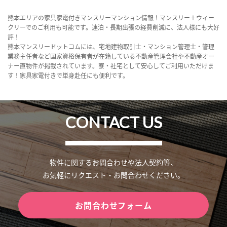
熊本エリアの家具家電付きマンスリーマンション情報！マンスリー＋ウィー
クリーでのご利用も可能です。連泊・長期出張の経費削減に、法人様にも大好
評！
熊本マンスリードットコムには、宅地建物取引士・マンション管理士・管理
業務主任者など国家資格保有者が在籍している不動産管理会社や不動産オー
ナー直物件が掲載されています。寮・社宅として安心してご利用いただけま
す！家具家電付きで単身赴任にも便利です。
CONTACT US
物件に関するお問合わせや法人契約等、
お気軽にリクエスト・お問合わせください。
お問合わせフォーム