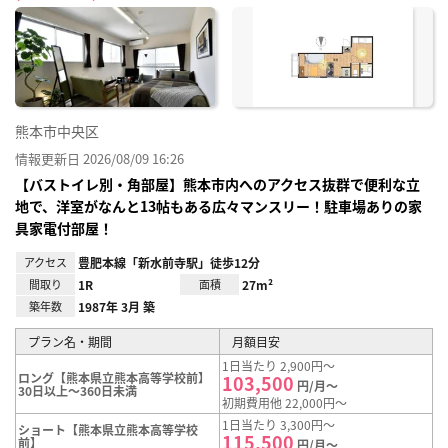
に入
り登
録
熊本市中央区
情報更新日 2026/08/09 16:26
【バストイレ別・角部屋】熊本市内へのアクセス抜群で便利な立
地で、洋室がなんと13帖もある広々マンスリー！駐車場ありの家
具家電付部屋！
アクセス
豊肥本線「新水前寺駅」徒歩12分
間取り
1R
面積
27m²
築年数
1987年 3月 築
プラン名・期間
月額目安
1日当たり 2,900円～
ロング【熊本県立熊本高等学校前】
103,500
円/月～
30日以上～360日未満
初期費用他 22,000円～
1日当たり 3,300円～
ショート【熊本県立熊本高等学校
115,500
前】
円/月～