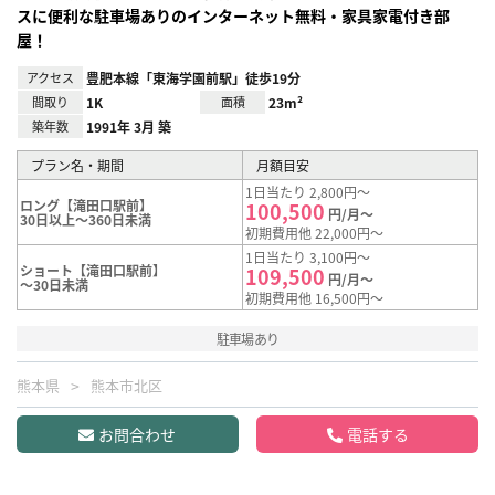
スに便利な駐車場ありのインターネット無料・家具家電付き部
屋！
アクセス
豊肥本線「東海学園前駅」徒歩19分
間取り
1K
面積
23m²
築年数
1991年 3月 築
プラン名・期間
月額目安
1日当たり 2,800円～
ロング【滝田口駅前】
100,500
円/月～
30日以上～360日未満
初期費用他 22,000円～
1日当たり 3,100円～
ショート【滝田口駅前】
109,500
円/月～
～30日未満
初期費用他 16,500円～
駐車場あり
熊本県
熊本市北区
お問合わせ
電話する