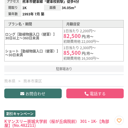
アクセス
熊本市健軍線「健軍校前駅」徒歩4分
間取り
1K
面積
34.05m²
築年数
1993年 7月 築
プラン名・期間
月額目安
1日当たり 2,200円～
ロング【動植物園入口（健軍）】
82,500
円/月～
30日以上～360日未満
初期費用他 22,000円～
1日当たり 2,300円～
ショート【動植物園入口（健軍）】
85,500
円/月～
～30日未満
初期費用他 16,500円～
駐車場あり
熊本県
熊本市東区
お問合わせ
電話する
割引キャンペーン
Kマンスリー崇城大学前（桜が丘病院前） 301・1K-【角部
屋】(No.482211)
お気