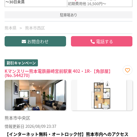
～30日未満
初期費用他 16,500円～
駐車場あり
熊本県
熊本市西区
お問合わせ
電話する
割引キャンペーン
Kマンスリー熊本電鉄藤崎宮前駅東 402・1R-【角部屋】
(No.544270)
お気
に入
り登
録
熊本市中央区
情報更新日 2026/08/09 23:37
【インターネット無料・オートロック付】熊本市内へのアクセス