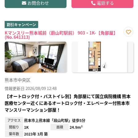
お問合わせ
電話する
割引キャンペーン
Kマンスリー熊本城前（蔚山町駅前） 903・1K-【角部屋】
(No.641313)
お気
に入
り登
録
熊本市中央区
情報更新日 2026/08/09 12:48
【オートロック付・バストイレ別】角部屋にて国立病院機構 熊本
医療センター近くにあるオートロック付・エレベーター付熊本市
マンスリーマンション部屋！
アクセス
熊本市上熊本線「段山町駅」徒歩5分
間取り
1K
面積
24.9m²
築年数
2023年 3月 築