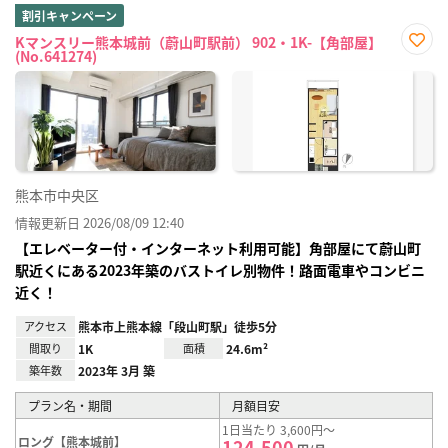
割引キャンペーン
Kマンスリー熊本城前（蔚山町駅前） 902・1K-【角部屋】
(No.641274)
お気
に入
り登
録
熊本市中央区
情報更新日 2026/08/09 12:40
【エレベーター付・インターネット利用可能】角部屋にて蔚山町
駅近くにある2023年築のバストイレ別物件！路面電車やコンビニ
近く！
アクセス
熊本市上熊本線「段山町駅」徒歩5分
間取り
1K
面積
24.6m²
築年数
2023年 3月 築
プラン名・期間
月額目安
1日当たり 3,600円～
ロング【熊本城前】
124,500