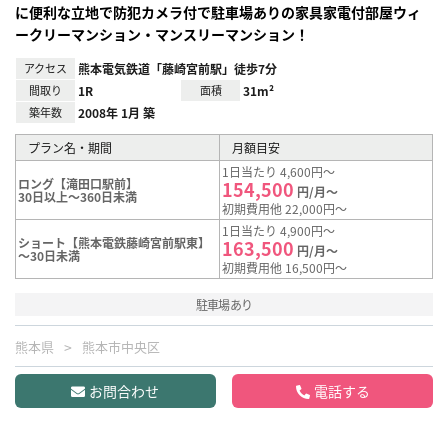
に便利な立地で防犯カメラ付で駐車場ありの家具家電付部屋ウィ
ークリーマンション・マンスリーマンション！
アクセス
熊本電気鉄道「藤崎宮前駅」徒歩7分
間取り
1R
面積
31m²
築年数
2008年 1月 築
プラン名・期間
月額目安
1日当たり 4,600円～
ロング【滝田口駅前】
154,500
円/月～
30日以上～360日未満
初期費用他 22,000円～
1日当たり 4,900円～
ショート【熊本電鉄藤崎宮前駅東】
163,500
円/月～
～30日未満
初期費用他 16,500円～
駐車場あり
熊本県
熊本市中央区
お問合わせ
電話する