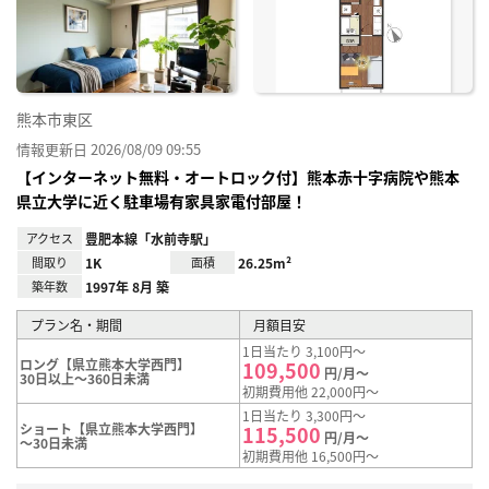
り登
録
熊本市東区
情報更新日 2026/08/09 09:55
【インターネット無料・オートロック付】熊本赤十字病院や熊本
県立大学に近く駐車場有家具家電付部屋！
アクセス
豊肥本線「水前寺駅」
間取り
1K
面積
26.25m²
築年数
1997年 8月 築
プラン名・期間
月額目安
1日当たり 3,100円～
ロング【県立熊本大学西門】
109,500
円/月～
30日以上～360日未満
初期費用他 22,000円～
1日当たり 3,300円～
ショート【県立熊本大学西門】
115,500
円/月～
～30日未満
初期費用他 16,500円～