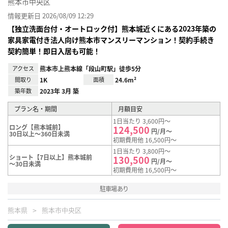
熊本市中央区
情報更新日 2026/08/09 12:29
【独立洗面台付・オートロック付】熊本城近くにある2023年築の
家具家電付き法人向け熊本市マンスリーマンション！契約手続き
契約簡単！即日入居も可能！
アクセス
熊本市上熊本線「段山町駅」徒歩5分
間取り
1K
面積
24.6m²
築年数
2023年 3月 築
プラン名・期間
月額目安
1日当たり 3,600円～
ロング【熊本城前】
124,500
円/月～
30日以上～360日未満
初期費用他 16,500円～
1日当たり 3,800円～
ショート【7日以上】熊本城前
130,500
円/月～
～30日未満
初期費用他 16,500円～
駐車場あり
熊本県
熊本市中央区