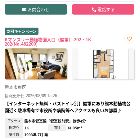
お問合わせ
電話する
割引キャンペーン
Kマンスリー動植物園入口（健軍） 202・1K-
202(No.482200)
お気
に入
り登
録
熊本市東区
情報更新日 2026/08/09 15:26
【インターネット無料・バストイレ別】健軍にあり熊本動植物公
園近く駐車場有で市役所や病院等へアクセスも良いお部屋♪
アクセス
熊本市健軍線「健軍校前駅」徒歩4分
間取り
1K
面積
34.05m²
築年数
1993年 7月 築