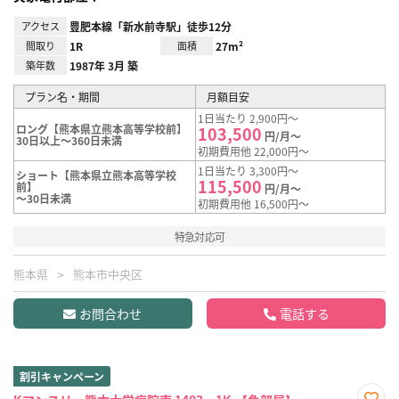
アクセス
豊肥本線「新水前寺駅」徒歩12分
間取り
1R
面積
27m²
築年数
1987年 3月 築
プラン名・期間
月額目安
1日当たり 2,900円～
ロング【熊本県立熊本高等学校前】
103,500
円/月～
30日以上～360日未満
初期費用他 22,000円～
1日当たり 3,300円～
ショート【熊本県立熊本高等学校
115,500
前】
円/月～
～30日未満
初期費用他 16,500円～
特急対応可
熊本県
熊本市中央区
お問合わせ
電話する
割引キャンペーン