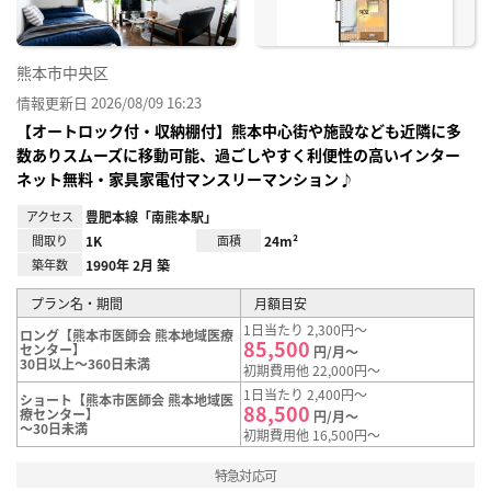
熊本市中央区
情報更新日 2026/08/09 16:23
【オートロック付・収納棚付】熊本中心街や施設なども近隣に多
数ありスムーズに移動可能、過ごしやすく利便性の高いインター
ネット無料・家具家電付マンスリーマンション♪
アクセス
豊肥本線「南熊本駅」
間取り
1K
面積
24m²
築年数
1990年 2月 築
プラン名・期間
月額目安
1日当たり 2,300円～
ロング【熊本市医師会 熊本地域医療
85,500
センター】
円/月～
30日以上～360日未満
初期費用他 22,000円～
1日当たり 2,400円～
ショート【熊本市医師会 熊本地域医
88,500
療センター】
円/月～
～30日未満
初期費用他 16,500円～
特急対応可