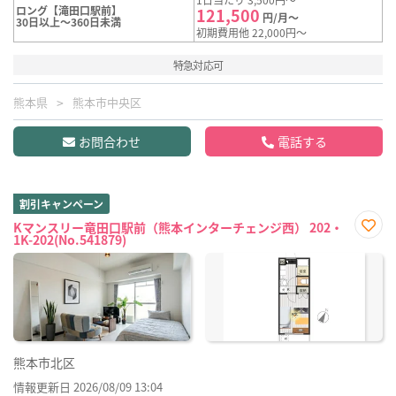
ロング【滝田口駅前】
121,500
円/月～
30日以上～360日未満
初期費用他 22,000円～
特急対応可
熊本県
熊本市中央区
お問合わせ
電話する
割引キャンペーン
Kマンスリー竜田口駅前（熊本インターチェンジ西） 202・
1K-202(No.541879)
お気
に入
り登
録
熊本市北区
情報更新日 2026/08/09 13:04