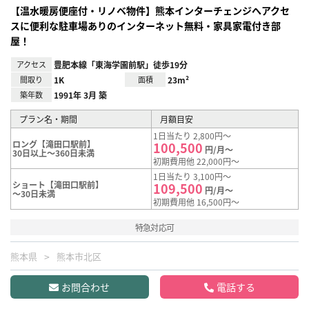
【温水暖房便座付・リノベ物件】熊本インターチェンジへアクセ
スに便利な駐車場ありのインターネット無料・家具家電付き部
屋！
アクセス
豊肥本線「東海学園前駅」徒歩19分
間取り
1K
面積
23m²
築年数
1991年 3月 築
プラン名・期間
月額目安
1日当たり 2,800円～
ロング【滝田口駅前】
100,500
円/月～
30日以上～360日未満
初期費用他 22,000円～
1日当たり 3,100円～
ショート【滝田口駅前】
109,500
円/月～
～30日未満
初期費用他 16,500円～
特急対応可
熊本県
熊本市北区
お問合わせ
電話する