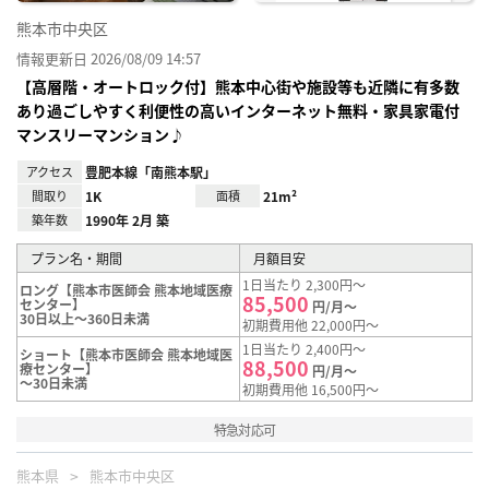
熊本市中央区
情報更新日 2026/08/09 14:57
【高層階・オートロック付】熊本中心街や施設等も近隣に有多数
あり過ごしやすく利便性の高いインターネット無料・家具家電付
マンスリーマンション♪
アクセス
豊肥本線「南熊本駅」
間取り
1K
面積
21m²
築年数
1990年 2月 築
プラン名・期間
月額目安
1日当たり 2,300円～
ロング【熊本市医師会 熊本地域医療
85,500
センター】
円/月～
30日以上～360日未満
初期費用他 22,000円～
1日当たり 2,400円～
ショート【熊本市医師会 熊本地域医
88,500
療センター】
円/月～
～30日未満
初期費用他 16,500円～
特急対応可
熊本県
熊本市中央区