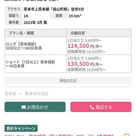
アクセス
熊本市上熊本線「段山町駅」徒歩5分
間取り
1K
面積
24.6m²
築年数
2023年 3月 築
プラン名・期間
月額目安
1日当たり 3,600円～
ロング【熊本城前】
124,500
円/月～
30日以上～360日未満
初期費用他 16,500円～
1日当たり 3,800円～
ショート【7日以上】熊本城前
130,500
円/月～
～30日未満
初期費用他 16,500円～
特急対応可
熊本県
熊本市中央区
お問合わせ
電話する
割引キャンペーン