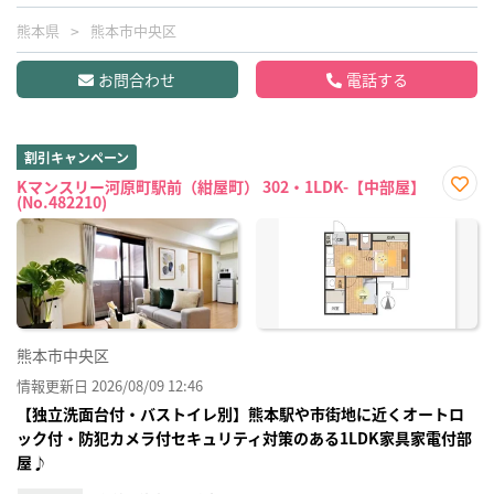
熊本県
熊本市中央区
お問合わせ
電話する
割引キャンペーン
Kマンスリー河原町駅前（紺屋町） 302・1LDK-【中部屋】
(No.482210)
お気
に入
り登
録
熊本市中央区
情報更新日 2026/08/09 12:46
【独立洗面台付・バストイレ別】熊本駅や市街地に近くオートロ
ック付・防犯カメラ付セキュリティ対策のある1LDK家具家電付部
屋♪