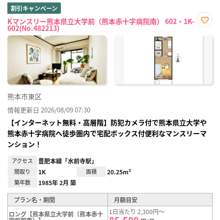
割引キャンペーン
Kマンスリー熊本県立大学前（熊本赤十字病院南） 602・1K-
602(No.482213)
お気
に入
り登
録
熊本市東区
情報更新日 2026/08/09 07:30
【インターネット無料・高層階】防犯カメラ付で熊本県立大学や
熊本赤十字病院へ徒歩圏内で宅配ボックス付便利なマンスリーマ
ンション！
アクセス
豊肥本線「水前寺駅」
間取り
1K
面積
20.25m²
築年数
1985年 2月 築
プラン名・期間
月額目安
1日当たり 2,300円～
ロング【熊本県立大学前（熊本赤十
85,500