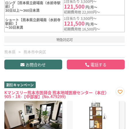
1日当たり 3,500円～
ロング【熊本県立劇場南（水前寺駅
121,500
前）】
円/月～
30日以上～360日未満
初期費用他 22,000円～
1日当たり 3,500円～
ショート【熊本県立劇場南（水前寺
121,500
駅前）】
円/月～
～30日未満
初期費用他 16,500円～
特急対応可
熊本県
熊本市中央区
お問合わせ
電話する
割引キャンペーン
Kマンスリー熊本市医師会 熊本地域医療センター（本庄）
905・1R-【中部屋】(No.479299)
お気
に入
り登
録