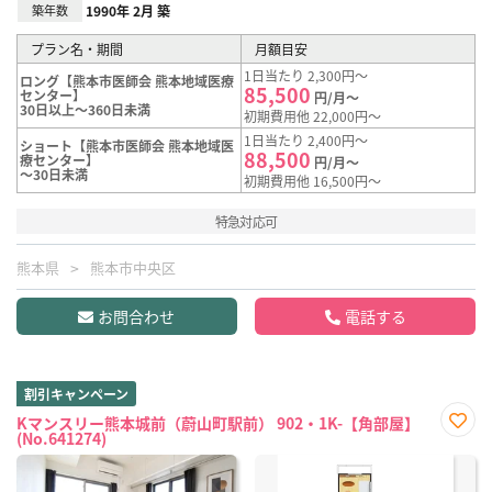
築年数
1990年 2月 築
プラン名・期間
月額目安
1日当たり 2,300円～
ロング【熊本市医師会 熊本地域医療
85,500
センター】
円/月～
30日以上～360日未満
初期費用他 22,000円～
1日当たり 2,400円～
ショート【熊本市医師会 熊本地域医
88,500
療センター】
円/月～
～30日未満
初期費用他 16,500円～
特急対応可
熊本県
熊本市中央区
お問合わせ
電話する
割引キャンペーン
Kマンスリー熊本城前（蔚山町駅前） 902・1K-【角部屋】
(No.641274)
お気
に入
り登
録