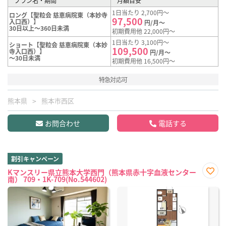
プラン名・期間
月額目安
1日当たり 2,700円～
ロング【聖粒会 慈恵病院東（本妙寺
97,500
入口西）】
円/月～
30日以上～360日未満
初期費用他 22,000円～
1日当たり 3,100円～
ショート【聖粒会 慈恵病院東（本妙
109,500
寺入口西）】
円/月～
～30日未満
初期費用他 16,500円～
特急対応可
熊本県
熊本市西区
お問合わせ
電話する
割引キャンペーン
Kマンスリー県立熊本大学西門（熊本県赤十字血液センター
南） 709・1K-709(No.544602)
お気
に入
り登
録