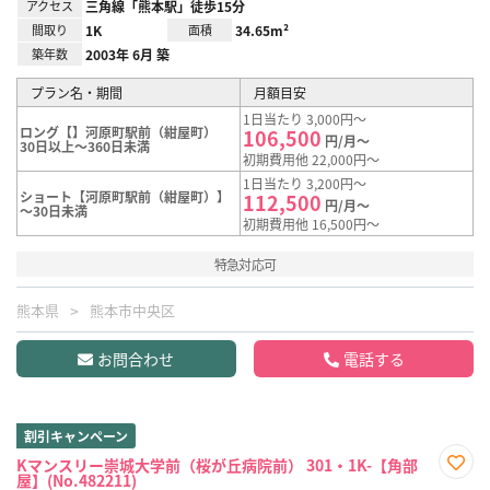
アクセス
三角線「熊本駅」徒歩15分
間取り
1K
面積
34.65m²
築年数
2003年 6月 築
プラン名・期間
月額目安
1日当たり 3,000円～
ロング【】河原町駅前（紺屋町）
106,500
円/月～
30日以上～360日未満
初期費用他 22,000円～
1日当たり 3,200円～
ショート【河原町駅前（紺屋町）】
112,500
円/月～
～30日未満
初期費用他 16,500円～
特急対応可
熊本県
熊本市中央区
お問合わせ
電話する
割引キャンペーン
Kマンスリー崇城大学前（桜が丘病院前） 301・1K-【角部
屋】(No.482211)
お気