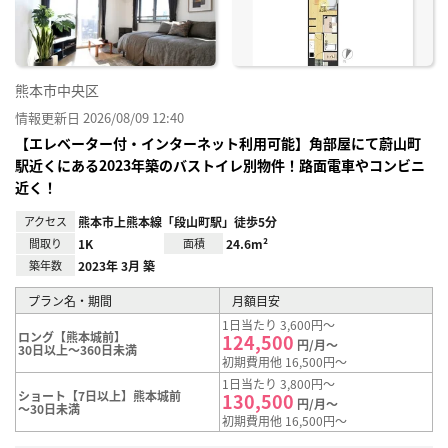
熊本市中央区
情報更新日 2026/08/09 12:40
【エレベーター付・インターネット利用可能】角部屋にて蔚山町
駅近くにある2023年築のバストイレ別物件！路面電車やコンビニ
近く！
アクセス
熊本市上熊本線「段山町駅」徒歩5分
間取り
1K
面積
24.6m²
築年数
2023年 3月 築
プラン名・期間
月額目安
1日当たり 3,600円～
ロング【熊本城前】
124,500
円/月～
30日以上～360日未満
初期費用他 16,500円～
1日当たり 3,800円～
ショート【7日以上】熊本城前
130,500
円/月～
～30日未満
初期費用他 16,500円～