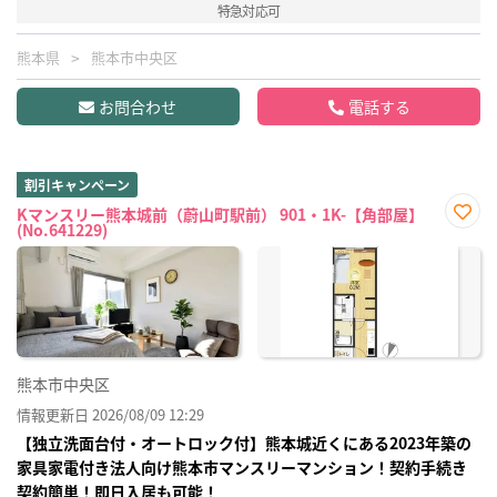
特急対応可
熊本県
熊本市中央区
お問合わせ
電話する
割引キャンペーン
Kマンスリー熊本城前（蔚山町駅前） 901・1K-【角部屋】
(No.641229)
お気
に入
り登
録
熊本市中央区
情報更新日 2026/08/09 12:29
【独立洗面台付・オートロック付】熊本城近くにある2023年築の
家具家電付き法人向け熊本市マンスリーマンション！契約手続き
契約簡単！即日入居も可能！