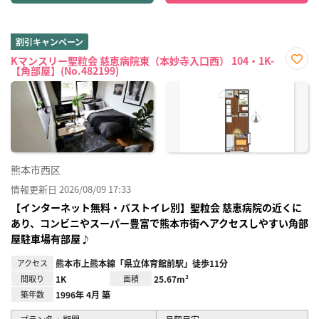
割引キャンペーン
Kマンスリー聖粒会 慈恵病院東（本妙寺入口西） 104・1K-
【角部屋】(No.482199)
お気
に入
り登
録
熊本市西区
情報更新日 2026/08/09 17:33
【インターネット無料・バストイレ別】聖粒会 慈恵病院の近くに
あり、コンビニやスーパー豊富で熊本市街へアクセスしやすい角部
屋駐車場有部屋♪
アクセス
熊本市上熊本線「県立体育館前駅」徒歩11分
間取り
1K
面積
25.67m²
築年数
1996年 4月 築