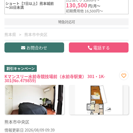
ショート【7日以上】熊本城前
130,500
円/月～
～30日未満
初期費用他 16,500円～
特急対応可
熊本県
熊本市中央区
お問合わせ
電話する
割引キャンペーン
Kマンスリー水前寺競技場前（水前寺駅東） 301・1K-
301(No.479859)
お気
に入
り登
録
熊本市中央区
情報更新日 2026/08/09 09:39