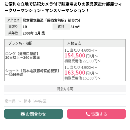
に便利な立地で防犯カメラ付で駐車場ありの家具家電付部屋ウィ
ークリーマンション・マンスリーマンション！
アクセス
熊本電気鉄道「藤崎宮前駅」徒歩7分
間取り
1R
面積
31m²
築年数
2008年 1月 築
プラン名・期間
月額目安
1日当たり 4,600円～
ロング【滝田口駅前】
154,500
円/月～
30日以上～360日未満
初期費用他 22,000円～
1日当たり 4,900円～
ショート【熊本電鉄藤崎宮前駅東】
163,500
円/月～
～30日未満
初期費用他 16,500円～
特急対応可
熊本県
熊本市中央区
お問合わせ
電話する