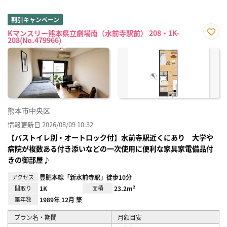
割引キャンペーン
Kマンスリー熊本県立劇場南（水前寺駅前） 208・1K-
208(No.479966)
お気
に入
り登
録
熊本市中央区
情報更新日 2026/08/09 10:32
【バストイレ別・オートロック付】水前寺駅近くにあり 大学や
病院が複数ある付き添いなどの一次使用に便利な家具家電備品付
きの御部屋♪
アクセス
豊肥本線「新水前寺駅」徒歩10分
間取り
1K
面積
23.2m²
築年数
1989年 12月 築
プラン名・期間
月額目安