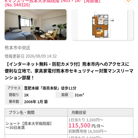
Kマンスリー熊本大学病院南 1403・1K-【角部屋】
(No.544326)
お気
に入
り登
録
熊本市中央区
情報更新日 2026/08/09 14:32
【インターネット無料・防犯カメラ付】熊本市内へのアクセスに
便利な立地で、家具家電付熊本市セキュリティー対策マンスリーマ
ンション部屋！
アクセス
豊肥本線「南熊本駅」徒歩11分
間取り
1K
面積
31m²
築年数
2008年 1月 築
プラン名・期間
月額目安
1日当たり 3,300円～
ショート【熊本大学病院南】
115,500
円/月～
～30日未満
初期費用他 16,500円～
1日当たり 3,500円～