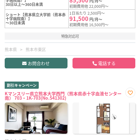
字病院南）】
円/月～
30日以上～360日未満
初期費用他 22,000円～
1日当たり 2,500円～
ショート【熊本県立大学前（熊本赤
91,500
十字病院南）】
円/月～
～30日未満
初期費用他 16,500円～
特急対応可
熊本県
熊本市東区
お問合わせ
電話する
割引キャンペーン
Kマンスリー県立熊本大学西門（熊本県赤十字血液センター
南） 703・1K-703(No.541302)
お気
に入
り登
録