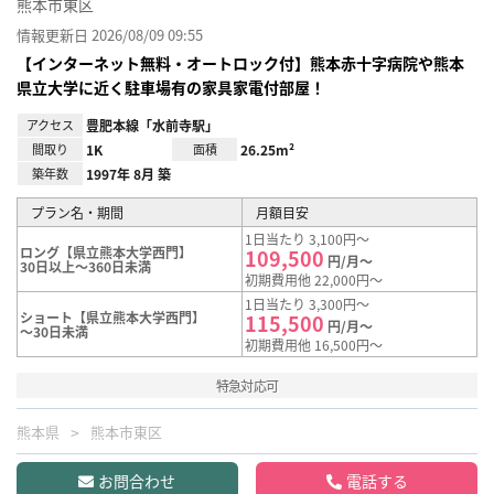
熊本市東区
情報更新日 2026/08/09 09:55
【インターネット無料・オートロック付】熊本赤十字病院や熊本
県立大学に近く駐車場有の家具家電付部屋！
アクセス
豊肥本線「水前寺駅」
間取り
1K
面積
26.25m²
築年数
1997年 8月 築
プラン名・期間
月額目安
1日当たり 3,100円～
ロング【県立熊本大学西門】
109,500
円/月～
30日以上～360日未満
初期費用他 22,000円～
1日当たり 3,300円～
ショート【県立熊本大学西門】
115,500
円/月～
～30日未満
初期費用他 16,500円～
特急対応可
熊本県
熊本市東区
お問合わせ
電話する