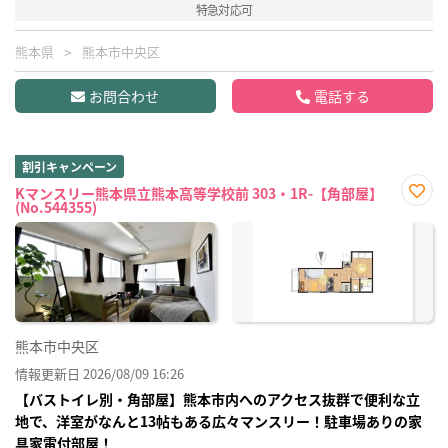
特急対応可
熊本県
熊本市中央区
お問合わせ
電話する
割引キャンペーン
Kマンスリー熊本県立熊本高等学校前 303・1R-【角部屋】
(No.544355)
お気
に入
り登
録
熊本市中央区
情報更新日 2026/08/09 16:26
【バストイレ別・角部屋】熊本市内へのアクセス抜群で便利な立
地で、洋室がなんと13帖もある広々マンスリー！駐車場ありの家
具家電付部屋！