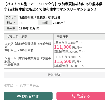
【バストイレ別・オートロック付】水前寺競技場前にあり熊本県
庁 行政棟 本館にも近くて便利熊本市マンスリーマンション♪
アクセス
名鉄豊川線「国府駅」徒歩15分
間取り
1K
面積
20.88m²
築年数
1989年 11月 築
プラン名・期間
月額目安
1日当たり 3,150円～
ロング【水前寺競技場前（水前寺駅
111,000
東）】
円/月～
30日以上～360日未満
初期費用他 22,000円～
1日当たり 3,300円～
ショート【水前寺競技場前（水前寺
115,500
駅東）】
円/月～
～30日未満
初期費用他 16,500円～
特急対応可
熊本県
熊本市中央区
お問合わせ
電話する