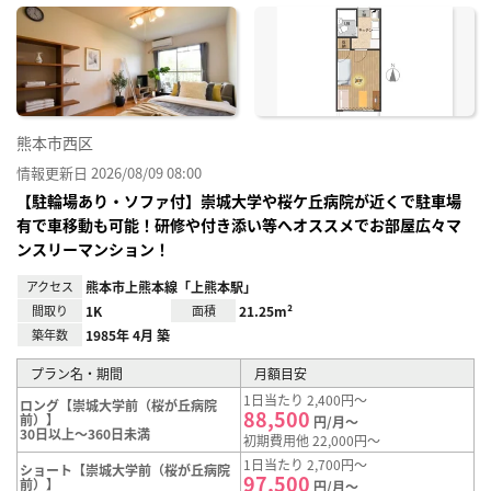
に入
り登
録
熊本市西区
情報更新日 2026/08/09 08:00
【駐輪場あり・ソファ付】崇城大学や桜ケ丘病院が近くで駐車場
有で車移動も可能！研修や付き添い等へオススメでお部屋広々マ
ンスリーマンション！
アクセス
熊本市上熊本線「上熊本駅」
間取り
1K
面積
21.25m²
築年数
1985年 4月 築
プラン名・期間
月額目安
1日当たり 2,400円～
ロング【崇城大学前（桜が丘病院
88,500
前）】
円/月～
30日以上～360日未満
初期費用他 22,000円～
1日当たり 2,700円～
ショート【崇城大学前（桜が丘病院
97,500
前）】
円/月～