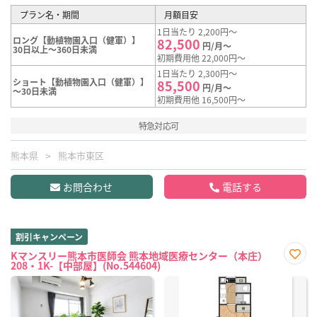
プラン名・期間
月額目安
1日当たり 2,200円～
ロング【動植物園入口（健軍）】
82,500
円/月～
30日以上～360日未満
初期費用他 22,000円～
1日当たり 2,300円～
ショート【動植物園入口（健軍）】
85,500
円/月～
～30日未満
初期費用他 16,500円～
特急対応可
熊本県
熊本市東区
お問合わせ
電話する
割引キャンペーン
Kマンスリー熊本市医師会 熊本地域医療センター（本庄）
208・1K-【中部屋】(No.544604)
お気
に入
り登
録