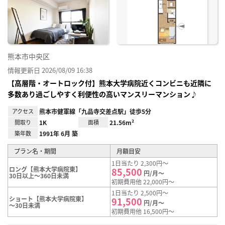
り登
録
熊本市中央区
情報更新日 2026/08/09 16:38
【高層階・オートロック付】熊本大学病院近くコンビニも近隣に
多数あり過ごしやすく利便性の高いマンスリーマンション♪
アクセス
熊本市健軍線「九品寺交差点駅」徒歩5分
間取り
1K
面積
21.56m²
築年数
1991年 6月 築
プラン名・期間
月額目安
1日当たり 2,300円～
ロング【熊本大学病院東】
85,500
円/月～
30日以上～360日未満
初期費用他 22,000円～
1日当たり 2,500円～
ショート【熊本大学病院東】
91,500
円/月～
～30日未満
初期費用他 16,500円～