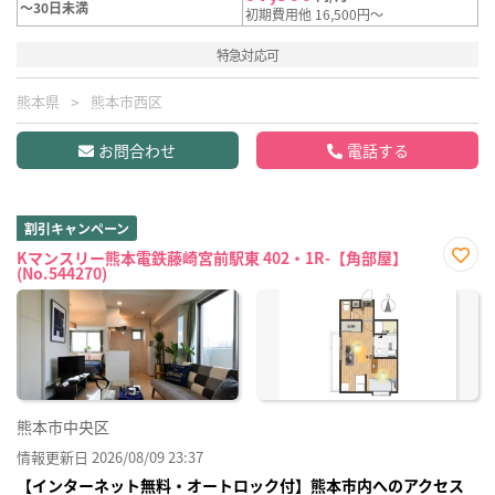
～30日未満
初期費用他 16,500円～
特急対応可
熊本県
熊本市西区
お問合わせ
電話する
割引キャンペーン
Kマンスリー熊本電鉄藤崎宮前駅東 402・1R-【角部屋】
(No.544270)
お気
に入
り登
録
熊本市中央区
情報更新日 2026/08/09 23:37
【インターネット無料・オートロック付】熊本市内へのアクセス