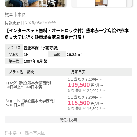
熊本市東区
情報更新日 2026/08/09 09:55
【インターネット無料・オートロック付】熊本赤十字病院や熊本
県立大学に近く駐車場有家具家電付部屋！
アクセス
豊肥本線「水前寺駅」
間取り
1K
面積
26.25m²
築年数
1997年 8月 築
プラン名・期間
月額目安
1日当たり 3,100円～
ロング【県立熊本大学西門】
109,500
円/月～
30日以上～360日未満
初期費用他 22,000円～
1日当たり 3,300円～
ショート【県立熊本大学西門】
115,500
円/月～
～30日未満
初期費用他 16,500円～
特急対応可
熊本県
熊本市東区