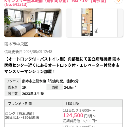
Kマンスリー熊本城前（蔚山町駅前） 903・1K-【角部屋】
(No.641313)
お気
に入
り登
録
熊本市中央区
情報更新日 2026/08/09 12:48
【オートロック付・バストイレ別】角部屋にて国立病院機構 熊本
医療センター近くにあるオートロック付・エレベーター付熊本市
マンスリーマンション部屋！
アクセス
熊本市上熊本線「段山町駅」徒歩5分
間取り
1K
面積
24.9m²
築年数
2023年 3月 築
プラン名・期間
月額目安
1日当たり 3,600円～
ロング【熊本城前】
124,500
円/月～
30日以上～360日未満
初期費用他 16,500円～
1日当たり 3,800円～