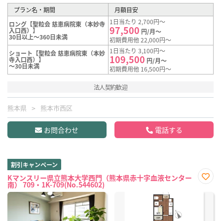
プラン名・期間
月額目安
1日当たり 2,700円～
ロング【聖粒会 慈恵病院東（本妙寺
97,500
入口西）】
円/月～
30日以上～360日未満
初期費用他 22,000円～
1日当たり 3,100円～
ショート【聖粒会 慈恵病院東（本妙
109,500
寺入口西）】
円/月～
～30日未満
初期費用他 16,500円～
法人契約歓迎
熊本県
熊本市西区
お問合わせ
電話する
割引キャンペーン
Kマンスリー県立熊本大学西門（熊本県赤十字血液センター
南） 709・1K-709(No.544602)
お気
に入
り登
録