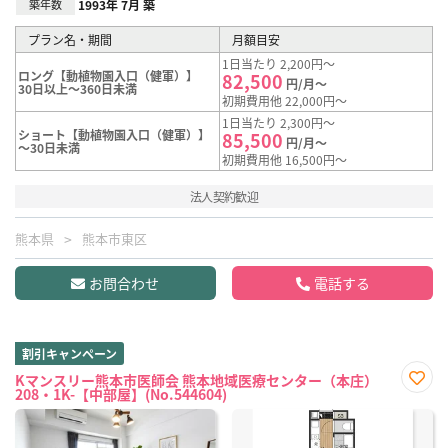
築年数
1993年 7月 築
プラン名・期間
月額目安
1日当たり 2,200円～
ロング【動植物園入口（健軍）】
82,500
円/月～
30日以上～360日未満
初期費用他 22,000円～
1日当たり 2,300円～
ショート【動植物園入口（健軍）】
85,500
円/月～
～30日未満
初期費用他 16,500円～
法人契約歓迎
熊本県
熊本市東区
お問合わせ
電話する
割引キャンペーン
Kマンスリー熊本市医師会 熊本地域医療センター（本庄）
208・1K-【中部屋】(No.544604)
お気
に入
り登
録