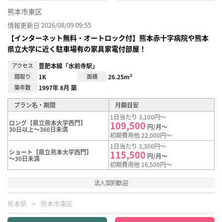
熊本市東区
情報更新日 2026/08/09 09:55
【インターネット無料・オートロック付】熊本赤十字病院や熊本
県立大学に近く駐車場有の家具家電付部屋！
アクセス
豊肥本線「水前寺駅」
間取り
1K
面積
26.25m²
築年数
1997年 8月 築
プラン名・期間
月額目安
1日当たり 3,100円～
ロング【県立熊本大学西門】
109,500
円/月～
30日以上～360日未満
初期費用他 22,000円～
1日当たり 3,300円～
ショート【県立熊本大学西門】
115,500
円/月～
～30日未満
初期費用他 16,500円～
法人契約歓迎
熊本県
熊本市東区