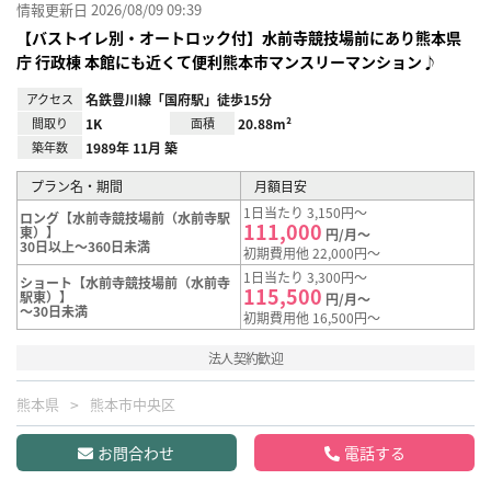
情報更新日 2026/08/09 09:39
【バストイレ別・オートロック付】水前寺競技場前にあり熊本県
庁 行政棟 本館にも近くて便利熊本市マンスリーマンション♪
アクセス
名鉄豊川線「国府駅」徒歩15分
間取り
1K
面積
20.88m²
築年数
1989年 11月 築
プラン名・期間
月額目安
1日当たり 3,150円～
ロング【水前寺競技場前（水前寺駅
111,000
東）】
円/月～
30日以上～360日未満
初期費用他 22,000円～
1日当たり 3,300円～
ショート【水前寺競技場前（水前寺
115,500
駅東）】
円/月～
～30日未満
初期費用他 16,500円～
法人契約歓迎
熊本県
熊本市中央区
お問合わせ
電話する