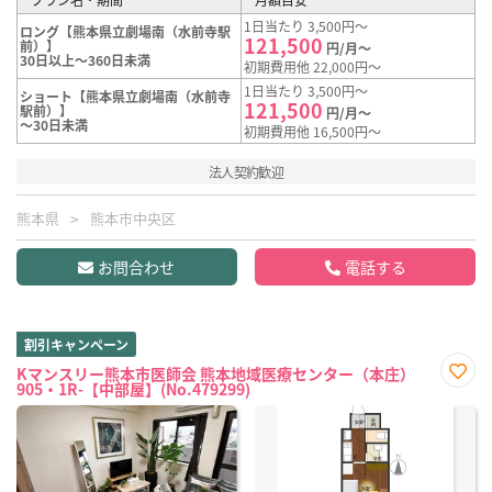
1日当たり 3,500円～
ロング【熊本県立劇場南（水前寺駅
121,500
前）】
円/月～
30日以上～360日未満
初期費用他 22,000円～
1日当たり 3,500円～
ショート【熊本県立劇場南（水前寺
121,500
駅前）】
円/月～
～30日未満
初期費用他 16,500円～
法人契約歓迎
熊本県
熊本市中央区
お問合わせ
電話する
割引キャンペーン
Kマンスリー熊本市医師会 熊本地域医療センター（本庄）
905・1R-【中部屋】(No.479299)
お気
に入
り登
録