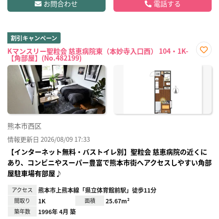
お問合わせ
電話する
割引キャンペーン
Kマンスリー聖粒会 慈恵病院東（本妙寺入口西） 104・1K-
【角部屋】(No.482199)
お気
に入
り登
録
熊本市西区
情報更新日 2026/08/09 17:33
【インターネット無料・バストイレ別】聖粒会 慈恵病院の近くに
あり、コンビニやスーパー豊富で熊本市街へアクセスしやすい角部
屋駐車場有部屋♪
アクセス
熊本市上熊本線「県立体育館前駅」徒歩11分
間取り
1K
面積
25.67m²
築年数
1996年 4月 築