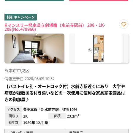
割引キャンペーン
Kマンスリー熊本県立劇場南（水前寺駅前） 208・1K-
208(No.479966)
お気
に入
り登
録
熊本市中央区
情報更新日 2026/08/09 10:32
【バストイレ別・オートロック付】水前寺駅近くにあり 大学や
病院が複数ある付き添いなどの一次使用に便利な家具家電備品付
きの御部屋♪
アクセス
豊肥本線「新水前寺駅」徒歩10分
間取り
1K
面積
23.2m²
築年数
1989年 12月 築
プラン名・期間
月額目安