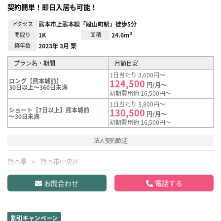
契約簡単！即日入居も可能！
アクセス
熊本市上熊本線「段山町駅」徒歩5分
間取り
1K
面積
24.6m²
築年数
2023年 3月 築
プラン名・期間
月額目安
1日当たり 3,600円～
ロング【熊本城前】
124,500
円/月～
30日以上～360日未満
初期費用他 16,500円～
1日当たり 3,800円～
ショート【7日以上】熊本城前
130,500
円/月～
～30日未満
初期費用他 16,500円～
法人契約歓迎
熊本県
熊本市中央区
お問合わせ
電話する
割引キャンペーン