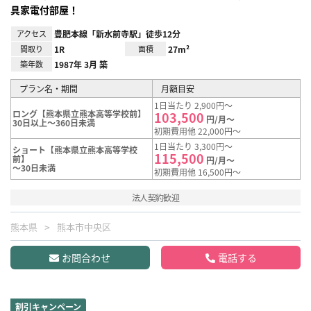
具家電付部屋！
アクセス
豊肥本線「新水前寺駅」徒歩12分
間取り
1R
面積
27m²
築年数
1987年 3月 築
プラン名・期間
月額目安
1日当たり 2,900円～
ロング【熊本県立熊本高等学校前】
103,500
円/月～
30日以上～360日未満
初期費用他 22,000円～
1日当たり 3,300円～
ショート【熊本県立熊本高等学校
115,500
前】
円/月～
～30日未満
初期費用他 16,500円～
法人契約歓迎
熊本県
熊本市中央区
お問合わせ
電話する
割引キャンペーン