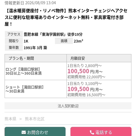
情報更新日 2026/08/09 13:04
【温水暖房便座付・リノベ物件】熊本インターチェンジへアクセ
スに便利な駐車場ありのインターネット無料・家具家電付き部
屋！
アクセス
豊肥本線「東海学園前駅」徒歩19分
間取り
1K
面積
23m²
築年数
1991年 3月 築
プラン名・期間
月額目安
1日当たり 2,800円～
ロング【滝田口駅前】
100,500
円/月～
30日以上～360日未満
初期費用他 22,000円～
1日当たり 3,100円～
ショート【滝田口駅前】
109,500
円/月～
～30日未満
初期費用他 16,500円～
法人契約歓迎
熊本県
熊本市北区
お問合わせ
電話する