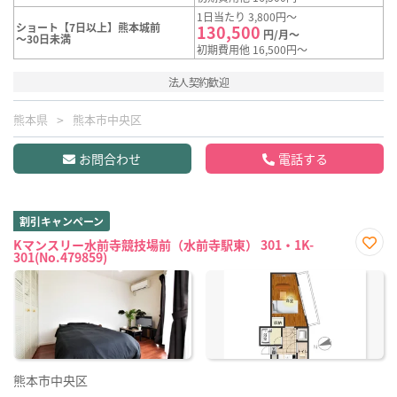
1日当たり 3,800円～
ショート【7日以上】熊本城前
130,500
円/月～
～30日未満
初期費用他 16,500円～
法人契約歓迎
熊本県
熊本市中央区
お問合わせ
電話する
割引キャンペーン
Kマンスリー水前寺競技場前（水前寺駅東） 301・1K-
301(No.479859)
お気
に入
り登
録
熊本市中央区