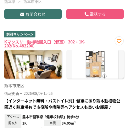
熊本県
熊本市東区
お問合わせ
電話する
割引キャンペーン
Kマンスリー動植物園入口（健軍） 202・1K-
202(No.482200)
お気
に入
り登
録
熊本市東区
情報更新日 2026/08/09 15:26
【インターネット無料・バストイレ別】健軍にあり熊本動植物公
園近く駐車場有で市役所や病院等へアクセスも良いお部屋♪
アクセス
熊本市健軍線「健軍校前駅」徒歩4分
間取り
1K
面積
34.05m²