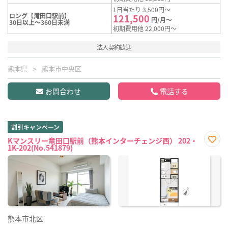
1日当たり 3,500円～
ロング【滝田口駅前】
121,500
円/月～
30日以上～360日未満
初期費用他 22,000円～
法人契約歓迎
熊本県
熊本市中央区
お問合わせ
電話する
割引キャンペーン
Kマンスリー竜田口駅前（熊本インターチェンジ西） 202・
1K-202(No.541879)
お気
に入
り登
録
熊本市北区