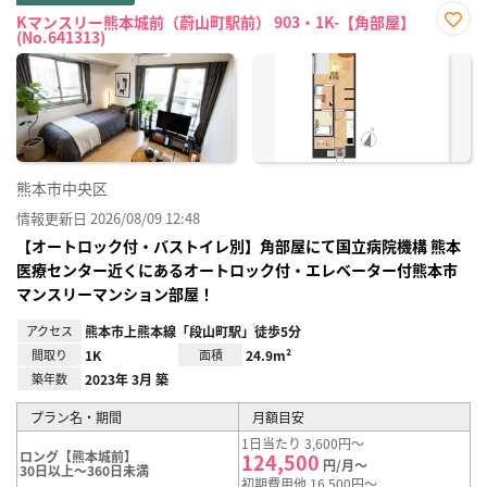
Kマンスリー熊本城前（蔚山町駅前） 903・1K-【角部屋】
(No.641313)
お気
に入
り登
録
熊本市中央区
情報更新日 2026/08/09 12:48
【オートロック付・バストイレ別】角部屋にて国立病院機構 熊本
医療センター近くにあるオートロック付・エレベーター付熊本市
マンスリーマンション部屋！
アクセス
熊本市上熊本線「段山町駅」徒歩5分
間取り
1K
面積
24.9m²
築年数
2023年 3月 築
プラン名・期間
月額目安
1日当たり 3,600円～
ロング【熊本城前】
124,500
円/月～
30日以上～360日未満
初期費用他 16,500円～