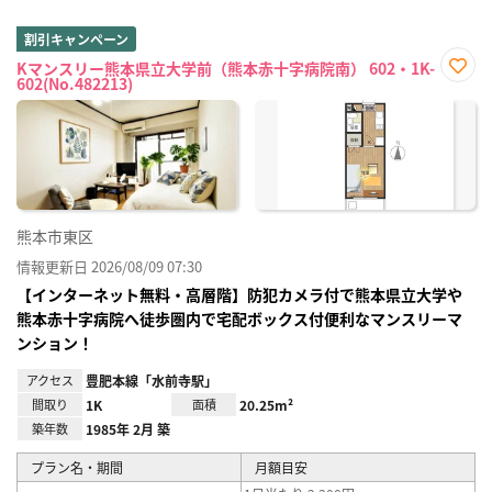
割引キャンペーン
Kマンスリー熊本県立大学前（熊本赤十字病院南） 602・1K-
602(No.482213)
お気
に入
り登
録
熊本市東区
情報更新日 2026/08/09 07:30
【インターネット無料・高層階】防犯カメラ付で熊本県立大学や
熊本赤十字病院へ徒歩圏内で宅配ボックス付便利なマンスリーマ
ンション！
アクセス
豊肥本線「水前寺駅」
間取り
1K
面積
20.25m²
築年数
1985年 2月 築
プラン名・期間
月額目安