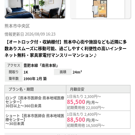
熊本市中央区
情報更新日 2026/08/09 16:23
【オートロック付・収納棚付】熊本中心街や施設なども近隣に多
数ありスムーズに移動可能、過ごしやすく利便性の高いインター
ネット無料・家具家電付マンスリーマンション♪
アクセス
豊肥本線「南熊本駅」
間取り
1K
面積
24m²
築年数
1990年 2月 築
プラン名・期間
月額目安
1日当たり 2,300円～
ロング【熊本市医師会 熊本地域医療
85,500
センター】
円/月～
30日以上～360日未満
初期費用他 22,000円～
1日当たり 2,400円～
ショート【熊本市医師会 熊本地域医
88,500
療センター】
円/月～
～30日未満
初期費用他 16,500円～