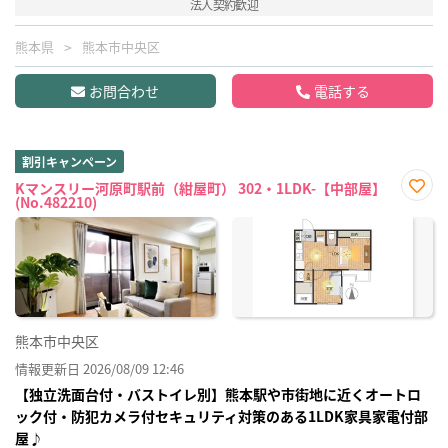
法人契約歓迎
熊本県
熊本市中央区
お問合わせ
電話する
割引キャンペーン
Kマンスリー河原町駅前（紺屋町） 302・1LDK-【中部屋】
(No.482210)
お気
に入
り登
録
熊本市中央区
情報更新日 2026/08/09 12:46
【独立洗面台付・バストイレ別】熊本駅や市街地に近くオートロ
ック付・防犯カメラ付セキュリティ対策のある1LDK家具家電付部
屋♪