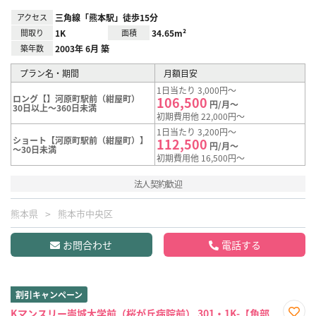
アクセス
三角線「熊本駅」徒歩15分
間取り
1K
面積
34.65m²
築年数
2003年 6月 築
プラン名・期間
月額目安
1日当たり 3,000円～
ロング【】河原町駅前（紺屋町）
106,500
円/月～
30日以上～360日未満
初期費用他 22,000円～
1日当たり 3,200円～
ショート【河原町駅前（紺屋町）】
112,500
円/月～
～30日未満
初期費用他 16,500円～
法人契約歓迎
熊本県
熊本市中央区
お問合わせ
電話する
割引キャンペーン
Kマンスリー崇城大学前（桜が丘病院前） 301・1K-【角部