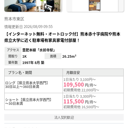
熊本市東区
情報更新日 2026/08/09 09:55
【インターネット無料・オートロック付】熊本赤十字病院や熊本
県立大学に近く駐車場有家具家電付部屋！
アクセス
豊肥本線「水前寺駅」
間取り
1K
面積
26.25m²
築年数
1997年 8月 築
プラン名・期間
月額目安
1日当たり 3,100円～
ロング【県立熊本大学西門】
109,500
円/月～
30日以上～360日未満
初期費用他 22,000円～
1日当たり 3,300円～
ショート【県立熊本大学西門】
115,500
円/月～
～30日未満
初期費用他 16,500円～
法人契約歓迎