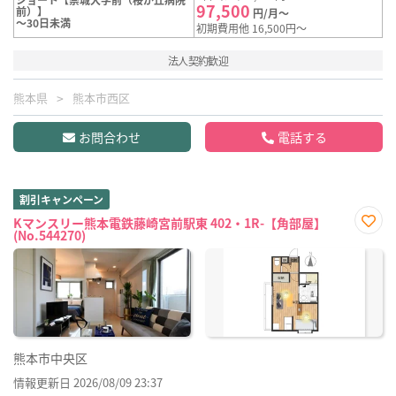
97,500
前）】
円/月～
～30日未満
初期費用他 16,500円～
法人契約歓迎
熊本県
熊本市西区
お問合わせ
電話する
割引キャンペーン
Kマンスリー熊本電鉄藤崎宮前駅東 402・1R-【角部屋】
(No.544270)
お気
に入
り登
録
熊本市中央区
情報更新日 2026/08/09 23:37