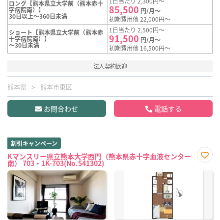
1日当たり 2,300円～
ロング【熊本県立大学前（熊本赤十
85,500
字病院南）】
円/月～
30日以上～360日未満
初期費用他 22,000円～
1日当たり 2,500円～
ショート【熊本県立大学前（熊本赤
91,500
十字病院南）】
円/月～
～30日未満
初期費用他 16,500円～
法人契約歓迎
熊本県
熊本市東区
お問合わせ
電話する
割引キャンペーン
Kマンスリー県立熊本大学西門（熊本県赤十字血液センター
南） 703・1K-703(No.541302)
お気
に入
り登
録