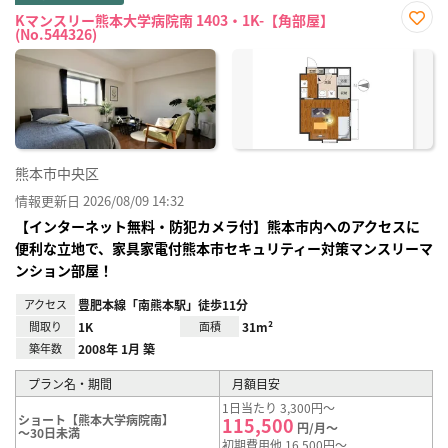
Kマンスリー熊本大学病院南 1403・1K-【角部屋】
(No.544326)
お気
に入
り登
録
熊本市中央区
情報更新日 2026/08/09 14:32
【インターネット無料・防犯カメラ付】熊本市内へのアクセスに
便利な立地で、家具家電付熊本市セキュリティー対策マンスリーマ
ンション部屋！
アクセス
豊肥本線「南熊本駅」徒歩11分
間取り
1K
面積
31m²
築年数
2008年 1月 築
プラン名・期間
月額目安
1日当たり 3,300円～
ショート【熊本大学病院南】
115,500
円/月～
～30日未満
初期費用他 16,500円～