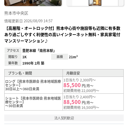
熊本市中央区
情報更新日 2026/08/09 14:57
【高層階・オートロック付】熊本中心街や施設等も近隣に有多数
あり過ごしやすく利便性の高いインターネット無料・家具家電付
マンスリーマンション♪
アクセス
豊肥本線「南熊本駅」
間取り
1K
面積
21m²
築年数
1990年 2月 築
プラン名・期間
月額目安
1日当たり 2,300円～
ロング【熊本市医師会 熊本地域医療
85,500
センター】
円/月～
30日以上～360日未満
初期費用他 22,000円～
1日当たり 2,400円～
ショート【熊本市医師会 熊本地域医
88,500
療センター】
円/月～
～30日未満
初期費用他 16,500円～
法人契約歓迎