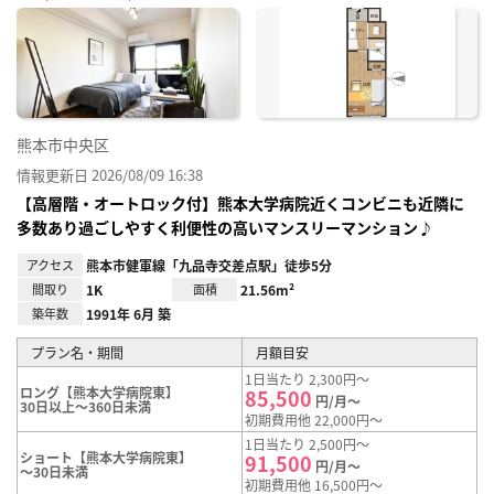
に入
り登
録
熊本市中央区
情報更新日 2026/08/09 16:38
【高層階・オートロック付】熊本大学病院近くコンビニも近隣に
多数あり過ごしやすく利便性の高いマンスリーマンション♪
アクセス
熊本市健軍線「九品寺交差点駅」徒歩5分
間取り
1K
面積
21.56m²
築年数
1991年 6月 築
プラン名・期間
月額目安
1日当たり 2,300円～
ロング【熊本大学病院東】
85,500
円/月～
30日以上～360日未満
初期費用他 22,000円～
1日当たり 2,500円～
ショート【熊本大学病院東】
91,500
円/月～
～30日未満
初期費用他 16,500円～