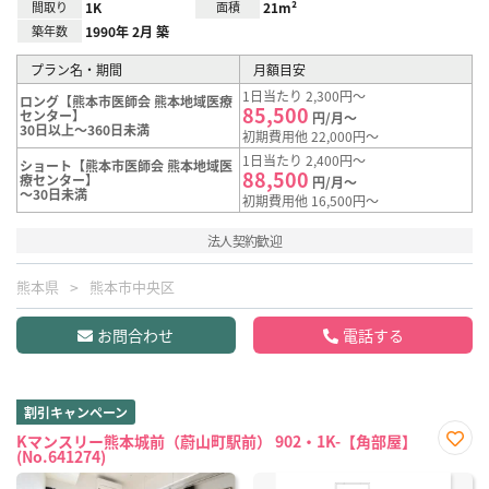
間取り
1K
面積
21m²
築年数
1990年 2月 築
プラン名・期間
月額目安
1日当たり 2,300円～
ロング【熊本市医師会 熊本地域医療
85,500
センター】
円/月～
30日以上～360日未満
初期費用他 22,000円～
1日当たり 2,400円～
ショート【熊本市医師会 熊本地域医
88,500
療センター】
円/月～
～30日未満
初期費用他 16,500円～
法人契約歓迎
熊本県
熊本市中央区
お問合わせ
電話する
割引キャンペーン
Kマンスリー熊本城前（蔚山町駅前） 902・1K-【角部屋】
(No.641274)
お気
に入