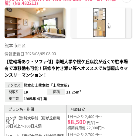
屋】(No.482211)
お気
に入
り登
録
熊本市西区
情報更新日 2026/08/09 08:00
【駐輪場あり・ソファ付】崇城大学や桜ケ丘病院が近くで駐車場
有で車移動も可能！研修や付き添い等へオススメでお部屋広々マ
ンスリーマンション！
アクセス
熊本市上熊本線「上熊本駅」
間取り
1K
面積
21.25m²
築年数
1985年 4月 築
プラン名・期間
月額目安
1日当たり 2,400円～
ロング【崇城大学前（桜が丘病院
88,500
前）】
円/月～
30日以上～360日未満
初期費用他 22,000円～
1日当たり 2,700円～
ショート【崇城大学前（桜が丘病院