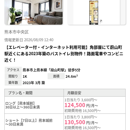
り登
録
熊本市中央区
情報更新日 2026/08/09 12:40
【エレベーター付・インターネット利用可能】角部屋にて蔚山町
駅近くにある2023年築のバストイレ別物件！路面電車やコンビニ
近く！
アクセス
熊本市上熊本線「段山町駅」徒歩5分
間取り
1K
面積
24.6m²
築年数
2023年 3月 築
プラン名・期間
月額目安
1日当たり 3,600円～
ロング【熊本城前】
124,500
円/月～
30日以上～360日未満
初期費用他 16,500円～
1日当たり 3,800円～
ショート【7日以上】熊本城前
130,500
円/月～
～30日未満
初期費用他 16,500円～