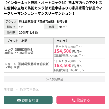
【インターネット無料・オートロック付】熊本市内へのアクセス
に便利な立地で防犯カメラ付で駐車場ありの家具家電付部屋ウィ
ークリーマンション・マンスリーマンション！
アクセス
熊本電気鉄道「藤崎宮前駅」徒歩7分
間取り
1R
面積
31m²
築年数
2008年 1月 築
プラン名・期間
月額目安
1日当たり 4,600円～
ロング【滝田口駅前】
154,500
円/月～
30日以上～360日未満
初期費用他 22,000円～
1日当たり 4,900円～
ショート【熊本電鉄藤崎宮前駅東】
163,500
円/月～
～30日未満
初期費用他 16,500円～
法人契約歓迎
熊本県
熊本市中央区
お問合わせ
電話する