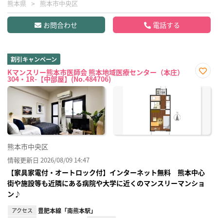
熊本県
熊本市中央区
お問合わせ
電話する
割引キャンペーン
Kマンスリー熊本市医師会 熊本地域医療センター（本庄）
304・1R-【中部屋】(No.484706)
お気
に入
り登
録
熊本市中央区
情報更新日 2026/08/09 14:47
【家具家電付・オートロック付】インターネット無料 熊本中心
街や施設等も近隣にある病院や大学に近くのマンスリーマンショ
ン♪
アクセス
豊肥本線「南熊本駅」