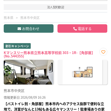
法人契約歓迎
熊本県
熊本市中央区
お問合わせ
電話する
割引キャンペーン
Kマンスリー熊本県立熊本高等学校前 303・1R-【角部屋】
(No.544355)
お気
に入
り登
録
熊本市中央区
情報更新日 2026/08/09 16:26
【バストイレ別・角部屋】熊本市内へのアクセス抜群で便利な立
地で、洋室がなんと13帖もある広々マンスリー！駐車場ありの家