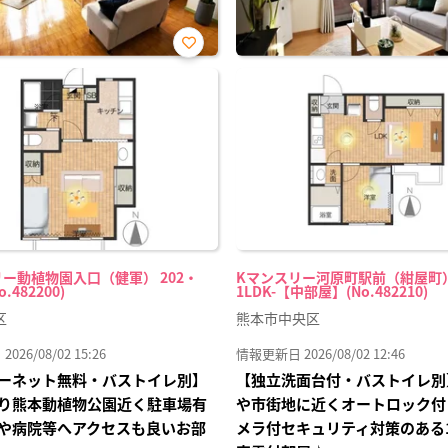
お気
に入
り登
録
ー動植物園入口（健軍） 202・
Kマンスリー河原町駅前（紺屋町） 
o.482200)
1LDK-【中部屋】(No.482210)
区
熊本市中央区
26/08/02 15:26
情報更新日 2026/08/02 12:46
ーネット無料・バストイレ別】
【独立洗面台付・バストイレ別
り熊本動植物公園近く駐車場有
や市街地に近くオートロック付
や病院等へアクセスも良いお部
メラ付セキュリティ対策のある1