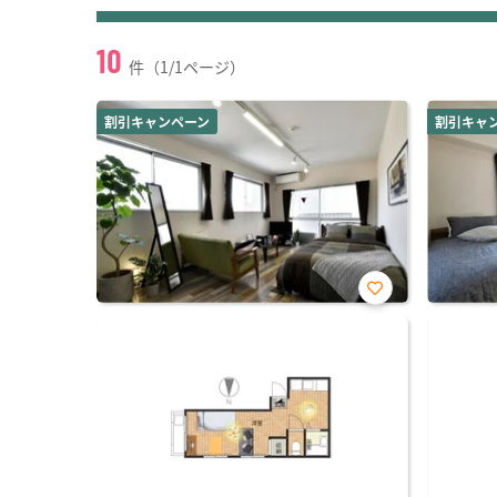
10
件（1/1ページ）
割引キャンペーン
割引キャ
お気
に入
り登
録