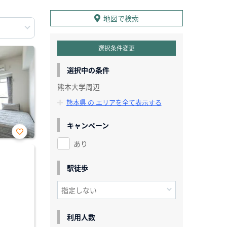
地図で検索
選択条件変更
選択中の条件
熊本大学周辺
熊本県 の エリアを全て表示する
キャンペーン
あり
お気
に入
り登
録
駅徒歩
利用人数