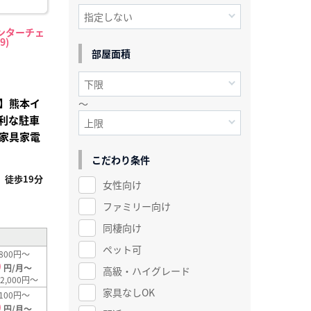
ンターチェ
9)
部屋面積
】熊本イ
～
利な駐車
家具家電
こだわり条件
徒歩19分
女性向け
ファミリー向け
同棲向け
ペット可
800円～
0
円/月～
高級・ハイグレード
2,000円～
家具なしOK
100円～
0
円/月～