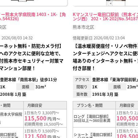
ー熊本大学病院南 1403・1K-【角
Kマンスリー竜田口駅前（熊本イ
544326)
ンジ西） 202・1K-202(No.54187
央区
熊本市北区
26/08/03 14:32
情報更新日 2026/08/02 13:04
ーネット無料・防犯カメラ付】
【温水暖房便座付・リノベ物件
へのアクセスに便利な立地で、
ンターチェンジへアクセスに便
付熊本市セキュリティー対策マ
場ありのインターネット無料・
マンション部屋！
付き部屋！
豊肥本線「南熊本駅」徒歩11分
豊肥本線「東海学園前駅」
アクセス
1K
31m²
1K
23m²
面積
間取り
面積
2008年 1月 築
1991年 3月 築
築年数
・期間
月額目安
プラン名・期間
月額目安
1日当たり 3,300円～
1日当たり 2,
【熊本大学病院
ロング【滝田口駅前】
115,500
100,50
円/月～
30日以上～360日未満
満
初期費用他 16,500円～
初期費用他 2
1日当たり 3,500円～
1日当たり 3,
滝田口駅前】
ショート【滝田口駅前】
121,500
109,50
円/月～