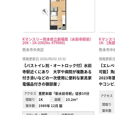
Kマンスリー熊本県立劇場南（水前寺駅前）
Kマンスリ
208・1K-208(No.479966)
1K-【角部
熊本市中央区
熊本市中
情報更新日 2026/08/02 10:32
情報更新日 20
【バストイレ別・オートロック付】水前
【エレベ
寺駅近くにあり 大学や病院が複数ある
可能】角
付き添いなどの一次使用に便利な家具家
2023
電備品付きの御部屋♪
やコンビ
豊肥本線「新水前寺駅」徒歩10分
アクセス
アクセス
1K
23.2m²
間取り
面積
間取り
1989年 12月 築
築年数
築年数
プラン名・期間
月額目安