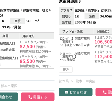
家電付部屋♪
熊本市健軍線「健軍校前駅」徒歩4
三角線「熊本駅」徒歩15
アクセス
分
1K
34.65m
間取り
面積
1K
34.05m²
面積
2003年 6月 築
築年数
1993年 7月 築
プラン名・期間
月額目安
・期間
月額目安
1日当たり 3,
ロング【】河原町駅前
106,50
（紺屋町）
1日当たり 2,200円～
動植物園入口
30日以上～360日未満
82,500
】
初期費用他 2
円/月～
360日未満
初期費用他 22,000円～
1日当たり 3,
ショート【河原町駅前
112,50
（紺屋町）】
1日当たり 2,300円～
【動植物園入口
～30日未満
85,500
】
初期費用他 1
円/月～
満
初期費用他 16,500円～
駅近
熊本県
熊本市中央区
熊本市東区
お問合わせ
電
問合わせ
電話する