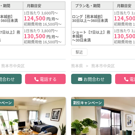
・期間
月額目安
プラン名・期間
月額目安
1日当たり 3,600円～
1日当たり 3,
熊本城前】
ロング【熊本城前】
124,500
124,50
円/月～
360日未満
30日以上～360日未満
初期費用他 16,500円～
初期費用他 1
1日当たり 3,800円～
1日当たり 3,
7日以上】熊
ショート【7日以上】熊
130,500
130,50
本城前
円/月～
満
～30日未満
初期費用他 16,500円～
初期費用他 1
駅近
熊本市中央区
熊本県
熊本市中央区
問合わせ
電話する
お問合わせ
電
ンペーン
割引キャンペーン