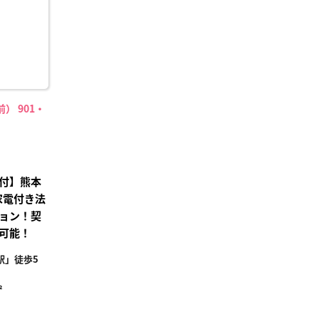
） 901・
付】熊本
家電付き法
ョン！契
可能！
駅」徒歩5
²