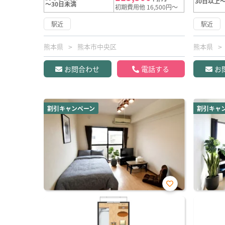
30日以上～
～30日未満
初期費用他 16,500円～
駅近
駅近
熊本県
熊本市中央区
熊本県
お問合わせ
電話する
お
割引キャンペーン
割引キャ
お気
に入
り登
録