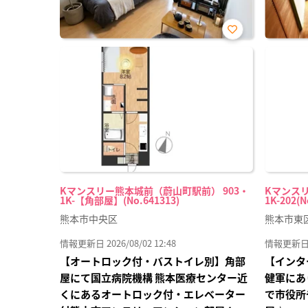
お気
に入
り登
録
Kマンスリー熊本城前（蔚山町駅前） 903・
Kマンスリ
1K-【角部屋】(No.641313)
1K-202(N
熊本市中央区
熊本市東
情報更新日 2026/08/02 12:48
情報更新日 20
【オートロック付・バストイレ別】角部
【インタ
屋にて国立病院機構 熊本医療センター近
健軍にあ
くにあるオートロック付・エレベーター
で市役所