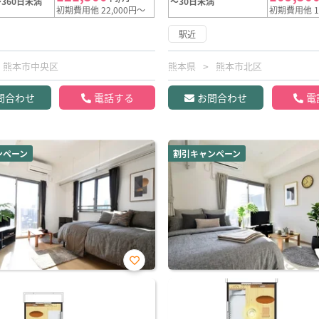
360日未満
～30日未満
初期費用他 22,000円～
初期費用他 1
駅近
熊本市中央区
熊本県
熊本市北区
問合わせ
電話する
お問合わせ
電
ンペーン
割引キャンペーン
お気
に入
り登
録