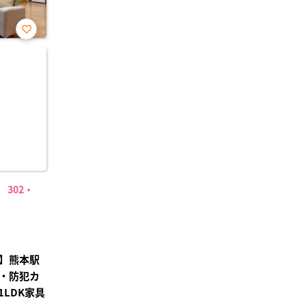
お気
に入
り登
録
302・
】熊本駅
・防犯カ
LDK家具