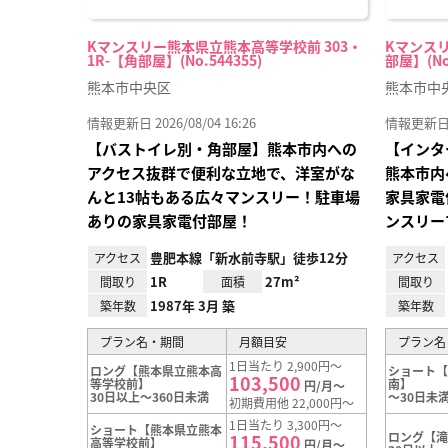
Kマンスリー熊本県立熊本高等学校前 303・
Kマンスリ
1R-【角部屋】(No.544355)
部屋】(No.
熊本市中央区
熊本市中
情報更新日 2026/08/04 16:26
情報更新日 20
【バストイレ別・角部屋】熊本市内への
【インタ
アクセス抜群で便利な立地で、洋室がな
熊本市内
んと13帖もある広々マンスリー！駐車場
家具家電
ありの家具家電付部屋！
ンスリー
豊肥本線「新水前寺駅」徒歩12分
アクセス
アクセス
1R
27m²
間取り
面積
間取り
1987年 3月 築
築年数
築年数
プラン名・期間
月額目安
プラン名
1日当たり 2,900円～
ロング【熊本県立熊本高
ショート
103,500
等学校前】
南】
円/月～
30日以上～360日未満
～30日未
初期費用他 22,000円～
1日当たり 3,300円～
ショート【熊本県立熊本
ロング【
115,500
高等学校前】
円/月～