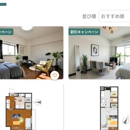
並び順
ンペーン
割引キャンペーン
お気
に入
り登
録