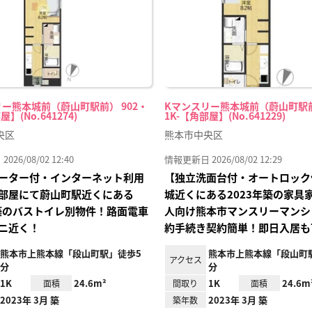
ー熊本城前（蔚山町駅前） 902・
Kマンスリー熊本城前（蔚山町駅前
屋】(No.641274)
1K-【角部屋】(No.641229)
央区
熊本市中央区
26/08/02 12:40
情報更新日 2026/08/02 12:29
ーター付・インターネット利用
【独立洗面台付・オートロック
部屋にて蔚山町駅近くにある
城近くにある2023年築の家具
年築のバストイレ別物件！路面電車
人向け熊本市マンスリーマンシ
ニ近く！
約手続き契約簡単！即日入居も
熊本市上熊本線「段山町駅」徒歩5
熊本市上熊本線「段山町
アクセス
分
分
1K
24.6m²
1K
24.6m
面積
間取り
面積
2023年 3月 築
2023年 3月 築
築年数