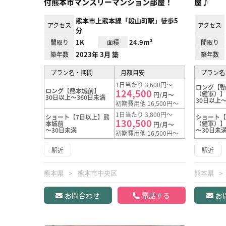
付熊本市マンスリーマンション部屋！
屋♪
熊本市上熊本線「段山町駅」徒歩5
アクセス
アクセス
分
1K
24.9m²
間取り
面積
間取り
2023年 3月 築
築年数
築年数
プラン名・期間
月額目安
プラン名
1日当たり 3,600円～
ロング【
ロング【熊本城前】
124,500
（健軍）
円/月～
30日以上～360日未満
30日以上～
初期費用他 16,500円～
1日当たり 3,800円～
ショート【7日以上】熊
ショート
130,500
本城前
（健軍）
円/月～
～30日未満
～30日未
初期費用他 16,500円～
駅近
駅近
熊本県
熊本市中央区
熊本県
お問合わせ
電話する
お