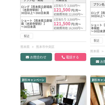
プラン名
1日当たり 3,500円～
ロング【熊本県立劇場南
121,500
（水前寺駅前）】
円/月～
30日以上～360日未満
ロング【
初期費用他 22,000円～
30日以上～
1日当たり 3,500円～
ショート【熊本県立劇場
121,500
南（水前寺駅前）】
円/月～
ショート【
～30日未満
初期費用他 16,500円～
本城前
～30日未
駅近
駅近
熊本県
熊本市中央区
熊本県
お問合わせ
電話する
お
割引キャンペーン
割引キャ