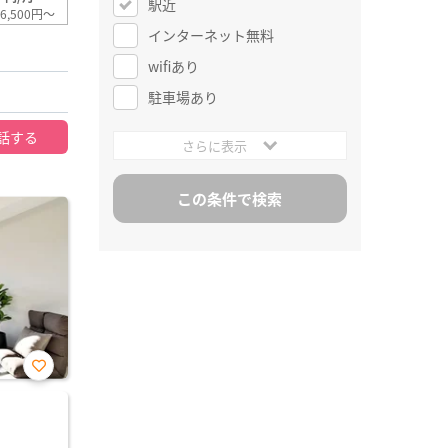
駅近
6,500円～
インターネット無料
wifiあり
駐車場あり
話する
さらに表示
お気
に入
り登
録