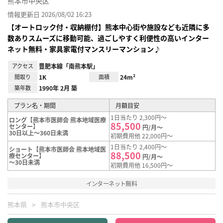
熊本市中央区
情報更新日 2026/08/02 16:23
【オートロック付・収納棚付】熊本中心街や施設なども近隣に多
数ありスムーズに移動可能、過ごしやすく利便性の高いインター
ネット無料・家具家電付マンスリーマンション♪
アクセス
豊肥本線「南熊本駅」
間取り
1K
面積
24m²
築年数
1990年 2月 築
プラン名・期間
月額目安
1日当たり 2,300円～
ロング【熊本市医師会 熊本地域医療
85,500
センター】
円/月～
30日以上～360日未満
初期費用他 22,000円～
1日当たり 2,400円～
ショート【熊本市医師会 熊本地域医
88,500
療センター】
円/月～
～30日未満
初期費用他 16,500円～
インターネット無料
熊本県
熊本市中央区