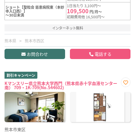
1日当たり 3,100円～
ショート【聖粒会 慈恵病院東（本妙
109,500
寺入口西）】
円/月～
～30日未満
初期費用他 16,500円～
インターネット無料
熊本県
熊本市西区
お問合わせ
電話する
割引キャンペーン
Kマンスリー県立熊本大学西門（熊本県赤十字血液センター
南） 709・1K-709(No.544602)
お気
に入
り登
録
熊本市東区