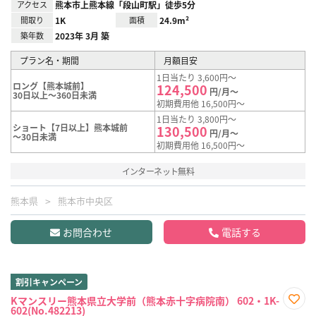
アクセス
熊本市上熊本線「段山町駅」徒歩5分
間取り
1K
面積
24.9m²
築年数
2023年 3月 築
プラン名・期間
月額目安
1日当たり 3,600円～
ロング【熊本城前】
124,500
円/月～
30日以上～360日未満
初期費用他 16,500円～
1日当たり 3,800円～
ショート【7日以上】熊本城前
130,500
円/月～
～30日未満
初期費用他 16,500円～
インターネット無料
熊本県
熊本市中央区
お問合わせ
電話する
割引キャンペーン
Kマンスリー熊本県立大学前（熊本赤十字病院南） 602・1K-
602(No.482213)
お気