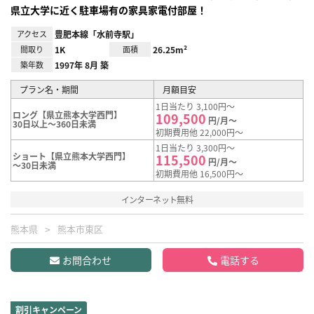
県立大学に近く駐車場有の家具家電付部屋！
アクセス
豊肥本線「水前寺駅」
間取り
1K
面積
26.25m²
築年数
1997年 8月 築
プラン名・期間
月額目安
1日当たり 3,100円～
ロング【県立熊本大学西門】
109,500
円/月～
30日以上～360日未満
初期費用他 22,000円～
1日当たり 3,300円～
ショート【県立熊本大学西門】
115,500
円/月～
～30日未満
初期費用他 16,500円～
インターネット無料
熊本県
熊本市東区
お問合わせ
電話する
割引キャンペーン