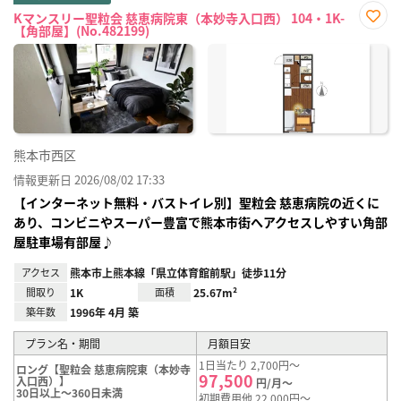
Kマンスリー聖粒会 慈恵病院東（本妙寺入口西） 104・1K-
【角部屋】(No.482199)
お気
に入
り登
録
熊本市西区
情報更新日 2026/08/02 17:33
【インターネット無料・バストイレ別】聖粒会 慈恵病院の近くに
あり、コンビニやスーパー豊富で熊本市街へアクセスしやすい角部
屋駐車場有部屋♪
アクセス
熊本市上熊本線「県立体育館前駅」徒歩11分
間取り
1K
面積
25.67m²
築年数
1996年 4月 築
プラン名・期間
月額目安
1日当たり 2,700円～
ロング【聖粒会 慈恵病院東（本妙寺
97,500
入口西）】
円/月～
30日以上～360日未満
初期費用他 22,000円～