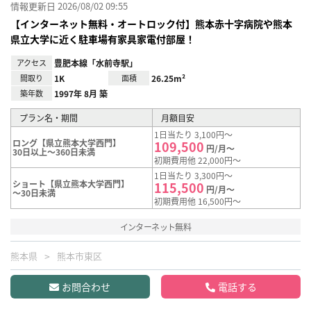
情報更新日 2026/08/02 09:55
【インターネット無料・オートロック付】熊本赤十字病院や熊本
県立大学に近く駐車場有家具家電付部屋！
アクセス
豊肥本線「水前寺駅」
間取り
1K
面積
26.25m²
築年数
1997年 8月 築
プラン名・期間
月額目安
1日当たり 3,100円～
ロング【県立熊本大学西門】
109,500
円/月～
30日以上～360日未満
初期費用他 22,000円～
1日当たり 3,300円～
ショート【県立熊本大学西門】
115,500
円/月～
～30日未満
初期費用他 16,500円～
インターネット無料
熊本県
熊本市東区
お問合わせ
電話する