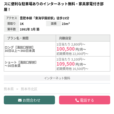
スに便利な駐車場ありのインターネット無料・家具家電付き部
屋！
アクセス
豊肥本線「東海学園前駅」徒歩19分
間取り
1K
面積
23m²
築年数
1991年 3月 築
プラン名・期間
月額目安
1日当たり 2,800円～
ロング【滝田口駅前】
100,500
円/月～
30日以上～360日未満
初期費用他 22,000円～
1日当たり 3,100円～
ショート【滝田口駅前】
109,500
円/月～
～30日未満
初期費用他 16,500円～
インターネット無料
熊本県
熊本市北区
お問合わせ
電話する