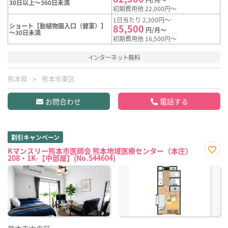
30日以上～360日未満
初期費用他 22,000円～
1日当たり 2,300円～
ショート【動植物園入口（健軍）】
85,500
円/月～
～30日未満
初期費用他 16,500円～
インターネット無料
熊本県
熊本市東区
お問合わせ
電話する
割引キャンペーン
Kマンスリー熊本市医師会 熊本地域医療センター（本庄）
208・1K-【中部屋】(No.544604)
お気
に入
り登
録