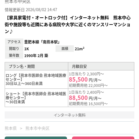
熊本市中央区
情報更新日 2026/08/02 14:47
【家具家電付・オートロック付】インターネット無料 熊本中心
街や施設等も近隣にある病院や大学に近くのマンスリーマンショ
ン♪
アクセス
豊肥本線「南熊本駅」
間取り
1K
面積
21m²
築年数
1990年 2月 築
プラン名・期間
月額目安
1日当たり 2,300円～
ロング【熊本市医師会 熊本地域医療
85,500
センター】
円/月～
30日以上～360日未満
初期費用他 22,000円～
1日当たり 2,400円～
ショート【熊本市医師会 熊本地域医
88,500
療センター】
円/月～
～30日未満
初期費用他 16,500円～
インターネット無料
熊本県
熊本市中央区