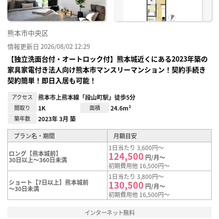
熊本市中央区
情報更新日 2026/08/02 12:29
【独立洗面台付・オートロック付】熊本城近くにある2023年築の
家具家電付き法人向け熊本市マンスリーマンション！契約手続き
契約簡単！即日入居も可能！
アクセス
熊本市上熊本線「段山町駅」徒歩5分
間取り
1K
面積
24.6m²
築年数
2023年 3月 築
プラン名・期間
月額目安
1日当たり 3,600円～
ロング【熊本城前】
124,500
円/月～
30日以上～360日未満
初期費用他 16,500円～
1日当たり 3,800円～
ショート【7日以上】熊本城前
130,500
円/月～
～30日未満
初期費用他 16,500円～
インターネット無料