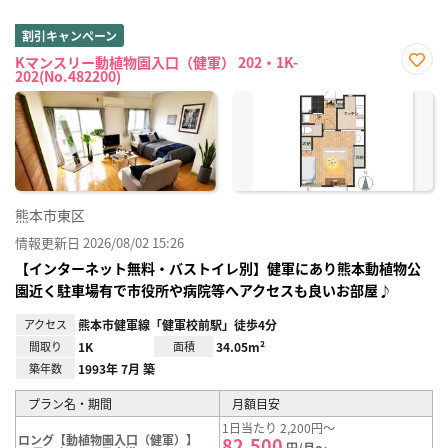
割引キャンペーン
Kマンスリー動植物園入口（健軍） 202・1K-
202(No.482200)
お気
に入
り登
録
熊本市東区
情報更新日 2026/08/02 15:26
【インターネット無料・バストイレ別】健軍にあり熊本動植物公
園近く駐車場有で市役所や病院等へアクセスも良いお部屋♪
アクセス
熊本市健軍線「健軍校前駅」徒歩4分
間取り
1K
面積
34.05m²
築年数
1993年 7月 築
プラン名・期間
月額目安
1日当たり 2,200円～
ロング【動植物園入口（健軍）】
82,500
円/月～