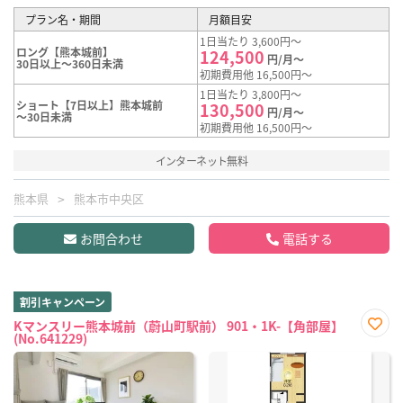
プラン名・期間
月額目安
1日当たり 3,600円～
ロング【熊本城前】
124,500
円/月～
30日以上～360日未満
初期費用他 16,500円～
1日当たり 3,800円～
ショート【7日以上】熊本城前
130,500
円/月～
～30日未満
初期費用他 16,500円～
インターネット無料
熊本県
熊本市中央区
お問合わせ
電話する
割引キャンペーン
Kマンスリー熊本城前（蔚山町駅前） 901・1K-【角部屋】
(No.641229)
お気
に入
り登
録