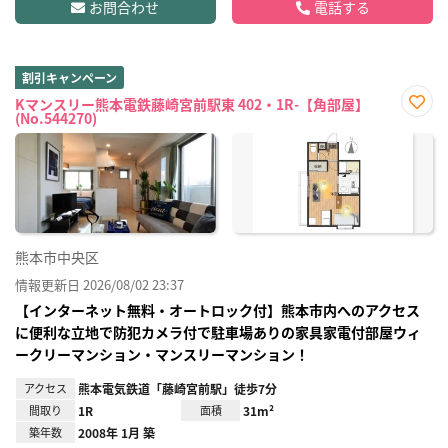
お問合わせ
電話する
割引キャンペーン
Kマンスリー熊本電鉄藤崎宮前駅東 402・1R-【角部屋】
(No.544270)
お気
に入
り登
録
熊本市中央区
情報更新日 2026/08/02 23:37
【インターネット無料・オートロック付】熊本市内へのアクセス
に便利な立地で防犯カメラ付で駐車場ありの家具家電付部屋ウィ
ークリーマンション・マンスリーマンション！
アクセス
熊本電気鉄道「藤崎宮前駅」徒歩7分
間取り
1R
面積
31m²
築年数
2008年 1月 築