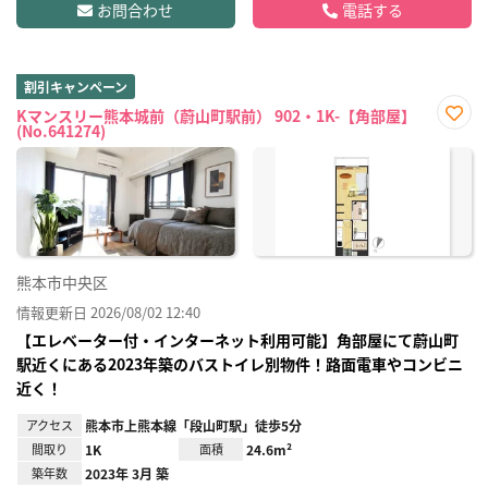
お問合わせ
電話する
割引キャンペーン
Kマンスリー熊本城前（蔚山町駅前） 902・1K-【角部屋】
(No.641274)
お気
に入
り登
録
熊本市中央区
情報更新日 2026/08/02 12:40
【エレベーター付・インターネット利用可能】角部屋にて蔚山町
駅近くにある2023年築のバストイレ別物件！路面電車やコンビニ
近く！
アクセス
熊本市上熊本線「段山町駅」徒歩5分
間取り
1K
面積
24.6m²
築年数
2023年 3月 築