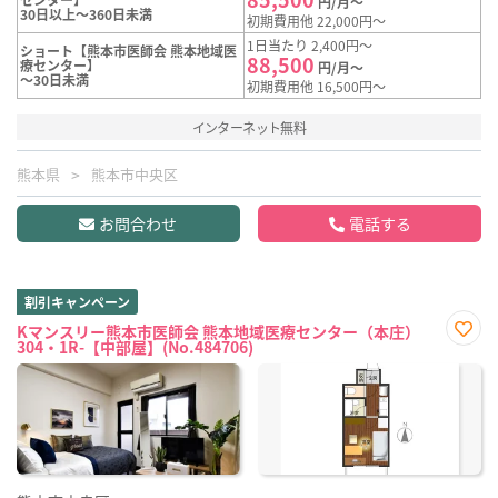
円/月～
30日以上～360日未満
初期費用他 22,000円～
1日当たり 2,400円～
ショート【熊本市医師会 熊本地域医
88,500
療センター】
円/月～
～30日未満
初期費用他 16,500円～
インターネット無料
熊本県
熊本市中央区
お問合わせ
電話する
割引キャンペーン
Kマンスリー熊本市医師会 熊本地域医療センター（本庄）
304・1R-【中部屋】(No.484706)
お気
に入
り登
録