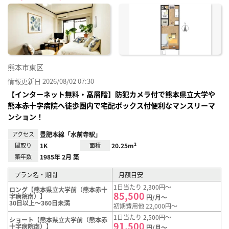
に入
り登
録
熊本市東区
情報更新日 2026/08/02 07:30
【インターネット無料・高層階】防犯カメラ付で熊本県立大学や
熊本赤十字病院へ徒歩圏内で宅配ボックス付便利なマンスリーマ
ンション！
アクセス
豊肥本線「水前寺駅」
間取り
1K
面積
20.25m²
築年数
1985年 2月 築
プラン名・期間
月額目安
1日当たり 2,300円～
ロング【熊本県立大学前（熊本赤十
85,500
字病院南）】
円/月～
30日以上～360日未満
初期費用他 22,000円～
1日当たり 2,500円～
ショート【熊本県立大学前（熊本赤
91,500
十字病院南）】
円/月～