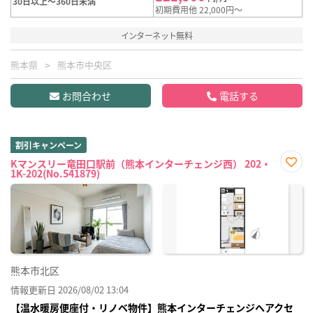
30日以上～360日未満
初期費用他 22,000円～
インターネット無料
熊本県
熊本市中央区
お問合わせ
電話する
割引キャンペーン
Kマンスリー竜田口駅前（熊本インターチェンジ西） 202・
1K-202(No.541879)
お気
に入
り登
録
熊本市北区
情報更新日 2026/08/02 13:04
【温水暖房便座付・リノベ物件】熊本インターチェンジへアクセ