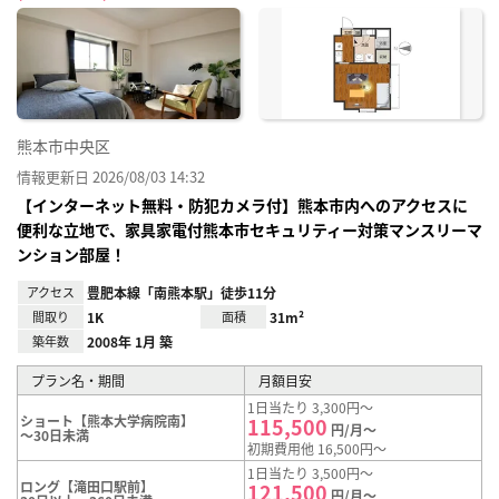
に入
り登
録
熊本市中央区
情報更新日 2026/08/03 14:32
【インターネット無料・防犯カメラ付】熊本市内へのアクセスに
便利な立地で、家具家電付熊本市セキュリティー対策マンスリーマ
ンション部屋！
アクセス
豊肥本線「南熊本駅」徒歩11分
間取り
1K
面積
31m²
築年数
2008年 1月 築
プラン名・期間
月額目安
1日当たり 3,300円～
ショート【熊本大学病院南】
115,500
円/月～
～30日未満
初期費用他 16,500円～
1日当たり 3,500円～
ロング【滝田口駅前】
121,500
円/月～