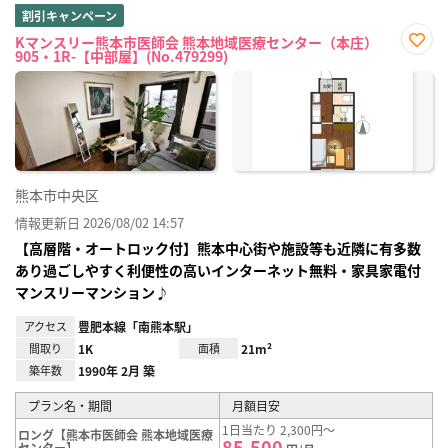
割引キャンペーン
Kマンスリー熊本市医師会 熊本地域医療センター（本庄）
905・1R-【中部屋】(No.479299)
お気
に入
り登
録
熊本市中央区
情報更新日 2026/08/02 14:57
【高層階・オートロック付】熊本中心街や施設等も近隣に有多数
あり過ごしやすく利便性の高いインターネット無料・家具家電付
マンスリーマンション♪
アクセス
豊肥本線「南熊本駅」
間取り
1K
面積
21m²
築年数
1990年 2月 築
プラン名・期間
月額目安
1日当たり 2,300円～
ロング【熊本市医師会 熊本地域医療
85,500
センター】