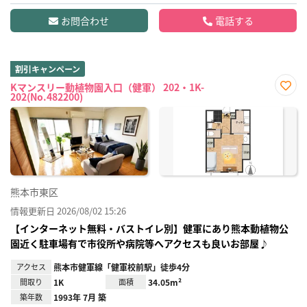
お問合わせ
電話する
割引キャンペーン
Kマンスリー動植物園入口（健軍） 202・1K-
202(No.482200)
お気
に入
り登
録
熊本市東区
情報更新日 2026/08/02 15:26
【インターネット無料・バストイレ別】健軍にあり熊本動植物公
園近く駐車場有で市役所や病院等へアクセスも良いお部屋♪
アクセス
熊本市健軍線「健軍校前駅」徒歩4分
間取り
1K
面積
34.05m²
築年数
1993年 7月 築