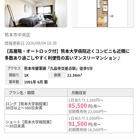
り登
録
熊本市中央区
情報更新日 2026/08/04 16:38
【高層階・オートロック付】熊本大学病院近くコンビニも近隣に
多数あり過ごしやすく利便性の高いマンスリーマンション♪
アクセス
熊本市健軍線「九品寺交差点駅」徒歩5分
間取り
1K
面積
21.56m²
築年数
1991年 6月 築
プラン名・期間
月額目安
1日当たり 2,300円～
ロング【熊本大学病院東】
85,500
円/月～
30日以上～360日未満
初期費用他 22,000円～
1日当たり 2,500円～
ショート【熊本大学病院東】
91,500
円/月～
～30日未満
初期費用他 16,500円～