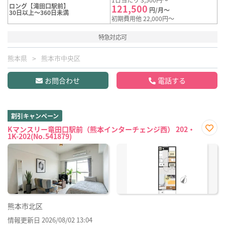
ロング【滝田口駅前】
121,500
円/月～
30日以上～360日未満
初期費用他 22,000円～
特急対応可
熊本県
熊本市中央区
お問合わせ
電話する
割引キャンペーン
Kマンスリー竜田口駅前（熊本インターチェンジ西） 202・
1K-202(No.541879)
お気
に入
り登
録
熊本市北区
情報更新日 2026/08/02 13:04