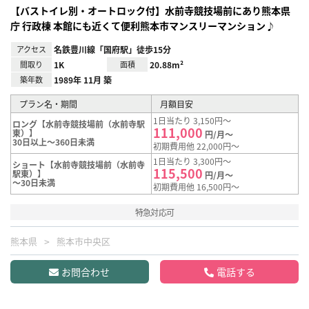
【バストイレ別・オートロック付】水前寺競技場前にあり熊本県
庁 行政棟 本館にも近くて便利熊本市マンスリーマンション♪
アクセス
名鉄豊川線「国府駅」徒歩15分
間取り
1K
面積
20.88m²
築年数
1989年 11月 築
プラン名・期間
月額目安
1日当たり 3,150円～
ロング【水前寺競技場前（水前寺駅
111,000
東）】
円/月～
30日以上～360日未満
初期費用他 22,000円～
1日当たり 3,300円～
ショート【水前寺競技場前（水前寺
115,500
駅東）】
円/月～
～30日未満
初期費用他 16,500円～
特急対応可
熊本県
熊本市中央区
お問合わせ
電話する