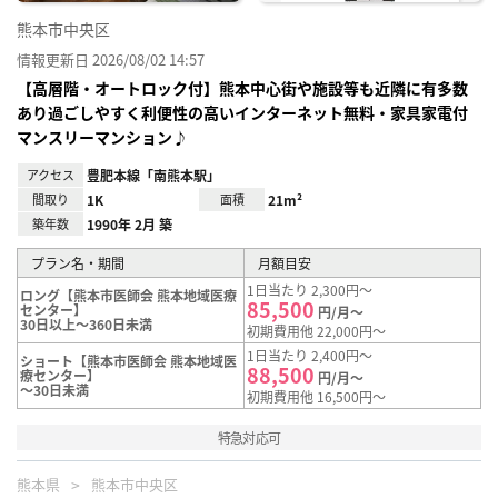
熊本市中央区
情報更新日 2026/08/02 14:57
【高層階・オートロック付】熊本中心街や施設等も近隣に有多数
あり過ごしやすく利便性の高いインターネット無料・家具家電付
マンスリーマンション♪
アクセス
豊肥本線「南熊本駅」
間取り
1K
面積
21m²
築年数
1990年 2月 築
プラン名・期間
月額目安
1日当たり 2,300円～
ロング【熊本市医師会 熊本地域医療
85,500
センター】
円/月～
30日以上～360日未満
初期費用他 22,000円～
1日当たり 2,400円～
ショート【熊本市医師会 熊本地域医
88,500
療センター】
円/月～
～30日未満
初期費用他 16,500円～
特急対応可
熊本県
熊本市中央区