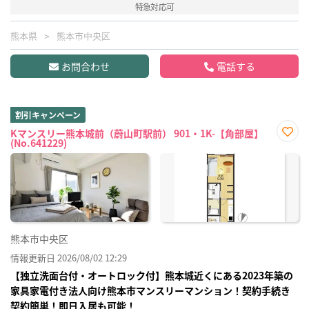
特急対応可
熊本県
熊本市中央区
お問合わせ
電話する
割引キャンペーン
Kマンスリー熊本城前（蔚山町駅前） 901・1K-【角部屋】
(No.641229)
お気
に入
り登
録
熊本市中央区
情報更新日 2026/08/02 12:29
【独立洗面台付・オートロック付】熊本城近くにある2023年築の
家具家電付き法人向け熊本市マンスリーマンション！契約手続き
契約簡単！即日入居も可能！