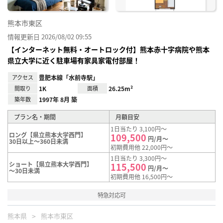
熊本市東区
情報更新日 2026/08/02 09:55
【インターネット無料・オートロック付】熊本赤十字病院や熊本
県立大学に近く駐車場有家具家電付部屋！
アクセス
豊肥本線「水前寺駅」
間取り
1K
面積
26.25m²
築年数
1997年 8月 築
プラン名・期間
月額目安
1日当たり 3,100円～
ロング【県立熊本大学西門】
109,500
円/月～
30日以上～360日未満
初期費用他 22,000円～
1日当たり 3,300円～
ショート【県立熊本大学西門】
115,500
円/月～
～30日未満
初期費用他 16,500円～
特急対応可
熊本県
熊本市東区