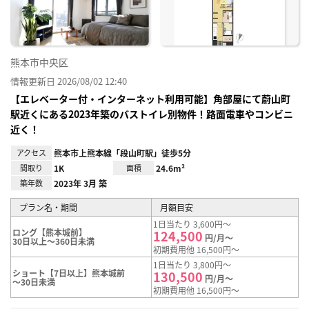
熊本市中央区
情報更新日 2026/08/02 12:40
【エレベーター付・インターネット利用可能】角部屋にて蔚山町
駅近くにある2023年築のバストイレ別物件！路面電車やコンビニ
近く！
アクセス
熊本市上熊本線「段山町駅」徒歩5分
間取り
1K
面積
24.6m²
築年数
2023年 3月 築
プラン名・期間
月額目安
1日当たり 3,600円～
ロング【熊本城前】
124,500
円/月～
30日以上～360日未満
初期費用他 16,500円～
1日当たり 3,800円～
ショート【7日以上】熊本城前
130,500
円/月～
～30日未満
初期費用他 16,500円～