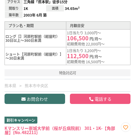
アクセス
三角線「熊本駅」徒歩15分
間取り
1K
面積
34.65m²
築年数
2003年 6月 築
プラン名・期間
月額目安
1日当たり 3,000円～
ロング【】河原町駅前（紺屋町）
106,500
円/月～
30日以上～360日未満
初期費用他 22,000円～
1日当たり 3,200円～
ショート【河原町駅前（紺屋町）】
112,500
円/月～
～30日未満
初期費用他 16,500円～
特急対応可
熊本県
熊本市中央区
お問合わせ
電話する
割引キャンペーン
Kマンスリー崇城大学前（桜が丘病院前） 301・1K-【角部
屋】(No.482211)
お気