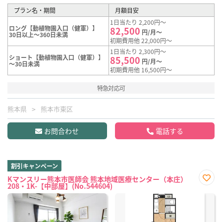
プラン名・期間
月額目安
1日当たり 2,200円～
ロング【動植物園入口（健軍）】
82,500
円/月～
30日以上～360日未満
初期費用他 22,000円～
1日当たり 2,300円～
ショート【動植物園入口（健軍）】
85,500
円/月～
～30日未満
初期費用他 16,500円～
特急対応可
熊本県
熊本市東区
お問合わせ
電話する
割引キャンペーン
Kマンスリー熊本市医師会 熊本地域医療センター（本庄）
208・1K-【中部屋】(No.544604)
お気
に入
り登
録