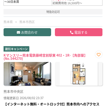
～30日未満
初期費用他 16,500円～
特急対応可
熊本県
熊本市西区
お問合わせ
電話する
割引キャンペーン
Kマンスリー熊本電鉄藤崎宮前駅東 402・1R-【角部屋】
(No.544270)
お気
に入
り登
録
熊本市中央区
情報更新日 2026/08/02 23:37
【インターネット無料・オートロック付】熊本市内へのアクセス