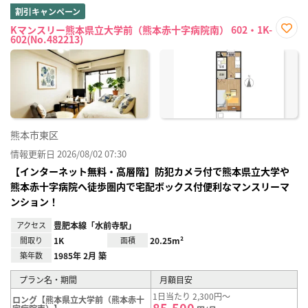
割引キャンペーン
Kマンスリー熊本県立大学前（熊本赤十字病院南） 602・1K-
602(No.482213)
お気
に入
り登
録
熊本市東区
情報更新日 2026/08/02 07:30
【インターネット無料・高層階】防犯カメラ付で熊本県立大学や
熊本赤十字病院へ徒歩圏内で宅配ボックス付便利なマンスリーマ
ンション！
アクセス
豊肥本線「水前寺駅」
間取り
1K
面積
20.25m²
築年数
1985年 2月 築
プラン名・期間
月額目安
1日当たり 2,300円～
ロング【熊本県立大学前（熊本赤十
85,500