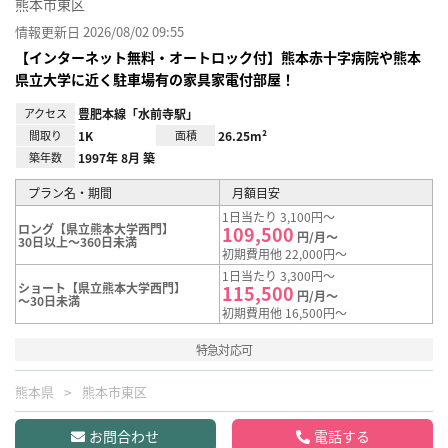
熊本市東区
情報更新日 2026/08/02 09:55
【インターネット無料・オートロック付】熊本赤十字病院や熊本
県立大学に近く駐車場有の家具家電付部屋！
アクセス
豊肥本線「水前寺駅」
間取り
1K
面積
26.25m²
築年数
1997年 8月 築
プラン名・期間
月額目安
1日当たり 3,100円～
ロング【県立熊本大学西門】
109,500
円/月～
30日以上～360日未満
初期費用他 22,000円～
1日当たり 3,300円～
ショート【県立熊本大学西門】
115,500
円/月～
～30日未満
初期費用他 16,500円～
特急対応可
熊本県
熊本市東区
お問合わせ
電話する