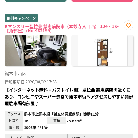
割引キャンペーン
Kマンスリー聖粒会 慈恵病院東（本妙寺入口西） 104・1K-
【角部屋】(No.482199)
お気
に入
り登
録
熊本市西区
情報更新日 2026/08/02 17:33
【インターネット無料・バストイレ別】聖粒会 慈恵病院の近くに
あり、コンビニやスーパー豊富で熊本市街へアクセスしやすい角部
屋駐車場有部屋♪
アクセス
熊本市上熊本線「県立体育館前駅」徒歩11分
間取り
1K
面積
25.67m²
築年数
1996年 4月 築