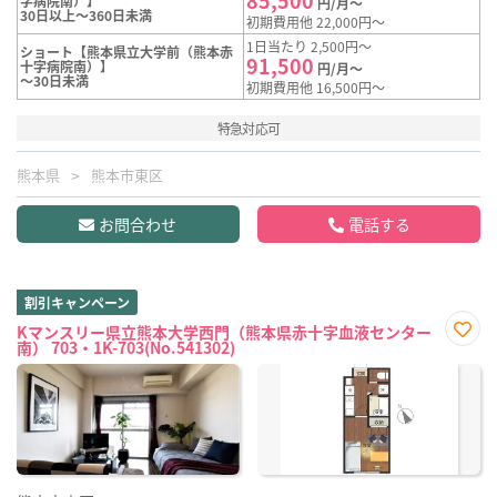
字病院南）】
円/月～
30日以上～360日未満
初期費用他 22,000円～
1日当たり 2,500円～
ショート【熊本県立大学前（熊本赤
91,500
十字病院南）】
円/月～
～30日未満
初期費用他 16,500円～
特急対応可
熊本県
熊本市東区
お問合わせ
電話する
割引キャンペーン
Kマンスリー県立熊本大学西門（熊本県赤十字血液センター
南） 703・1K-703(No.541302)
お気
に入
り登
録