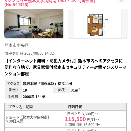
Kマンスリー熊本大学病院南 1403・1K-【角部屋】
(No.544326)
お気
に入
り登
録
熊本市中央区
情報更新日 2026/08/03 14:32
【インターネット無料・防犯カメラ付】熊本市内へのアクセスに
便利な立地で、家具家電付熊本市セキュリティー対策マンスリーマ
ンション部屋！
アクセス
豊肥本線「南熊本駅」徒歩11分
間取り
1K
面積
31m²
築年数
2008年 1月 築
プラン名・期間
月額目安
1日当たり 3,300円～
ショート【熊本大学病院南】
115,500
円/月～
～30日未満
初期費用他 16,500円～
1日当たり 3,500円～