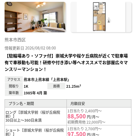
に入
り登
録
熊本市西区
情報更新日 2026/08/02 08:00
【駐輪場あり・ソファ付】崇城大学や桜ケ丘病院が近くで駐車場
有で車移動も可能！研修や付き添い等へオススメでお部屋広々マ
ンスリーマンション！
アクセス
熊本市上熊本線「上熊本駅」
間取り
1K
面積
21.25m²
築年数
1985年 4月 築
プラン名・期間
月額目安
1日当たり 2,400円～
ロング【崇城大学前（桜が丘病院
88,500
前）】
円/月～
30日以上～360日未満
初期費用他 22,000円～
1日当たり 2,700円～
ショート【崇城大学前（桜が丘病院
97,500
前）】
円/月～