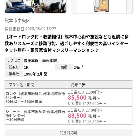
熊本市中央区
情報更新日 2026/08/02 16:23
【オートロック付・収納棚付】熊本中心街や施設なども近隣に多
数ありスムーズに移動可能、過ごしやすく利便性の高いインター
ネット無料・家具家電付マンスリーマンション♪
アクセス
豊肥本線「南熊本駅」
間取り
1K
面積
24m²
築年数
1990年 2月 築
プラン名・期間
月額目安
1日当たり 2,300円～
ロング【熊本市医師会 熊本地域医療
85,500
センター】
円/月～
30日以上～360日未満
初期費用他 22,000円～
1日当たり 2,400円～
ショート【熊本市医師会 熊本地域医
88,500
療センター】
円/月～
～30日未満
初期費用他 16,500円～
特急対応可