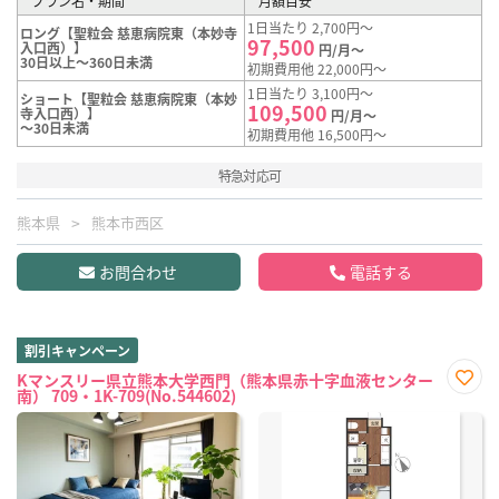
プラン名・期間
月額目安
1日当たり 2,700円～
ロング【聖粒会 慈恵病院東（本妙寺
97,500
入口西）】
円/月～
30日以上～360日未満
初期費用他 22,000円～
1日当たり 3,100円～
ショート【聖粒会 慈恵病院東（本妙
109,500
寺入口西）】
円/月～
～30日未満
初期費用他 16,500円～
特急対応可
熊本県
熊本市西区
お問合わせ
電話する
割引キャンペーン
Kマンスリー県立熊本大学西門（熊本県赤十字血液センター
南） 709・1K-709(No.544602)
お気
に入
り登
録