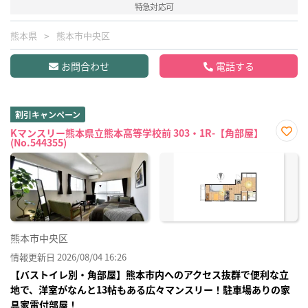
特急対応可
熊本県
熊本市中央区
お問合わせ
電話する
割引キャンペーン
Kマンスリー熊本県立熊本高等学校前 303・1R-【角部屋】
(No.544355)
お気
に入
り登
録
熊本市中央区
情報更新日 2026/08/04 16:26
【バストイレ別・角部屋】熊本市内へのアクセス抜群で便利な立
地で、洋室がなんと13帖もある広々マンスリー！駐車場ありの家
具家電付部屋！