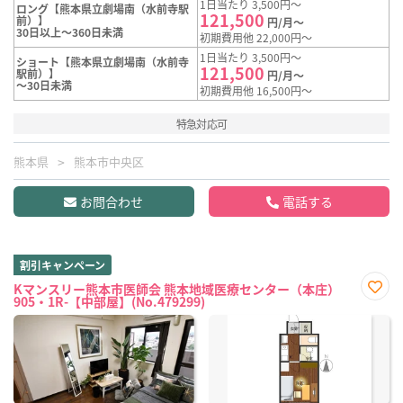
1日当たり 3,500円～
ロング【熊本県立劇場南（水前寺駅
121,500
前）】
円/月～
30日以上～360日未満
初期費用他 22,000円～
1日当たり 3,500円～
ショート【熊本県立劇場南（水前寺
121,500
駅前）】
円/月～
～30日未満
初期費用他 16,500円～
特急対応可
熊本県
熊本市中央区
お問合わせ
電話する
割引キャンペーン
Kマンスリー熊本市医師会 熊本地域医療センター（本庄）
905・1R-【中部屋】(No.479299)
お気
に入
り登
録