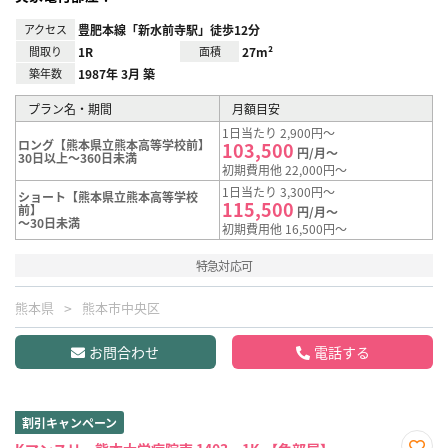
アクセス
豊肥本線「新水前寺駅」徒歩12分
間取り
1R
面積
27m²
築年数
1987年 3月 築
プラン名・期間
月額目安
1日当たり 2,900円～
ロング【熊本県立熊本高等学校前】
103,500
円/月～
30日以上～360日未満
初期費用他 22,000円～
1日当たり 3,300円～
ショート【熊本県立熊本高等学校
115,500
前】
円/月～
～30日未満
初期費用他 16,500円～
特急対応可
熊本県
熊本市中央区
お問合わせ
電話する
割引キャンペーン