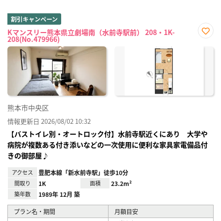
割引キャンペーン
Kマンスリー熊本県立劇場南（水前寺駅前） 208・1K-
208(No.479966)
お気
に入
り登
録
熊本市中央区
情報更新日 2026/08/02 10:32
【バストイレ別・オートロック付】水前寺駅近くにあり 大学や
病院が複数ある付き添いなどの一次使用に便利な家具家電備品付
きの御部屋♪
アクセス
豊肥本線「新水前寺駅」徒歩10分
間取り
1K
面積
23.2m²
築年数
1989年 12月 築
プラン名・期間
月額目安