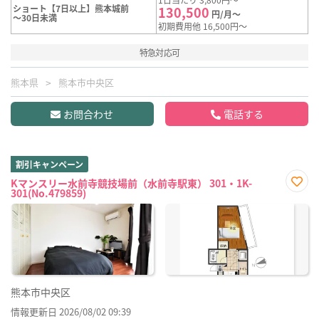
ショート【7日以上】熊本城前
130,500
円/月～
～30日未満
初期費用他 16,500円～
特急対応可
熊本県
熊本市中央区
お問合わせ
電話する
割引キャンペーン
Kマンスリー水前寺競技場前（水前寺駅東） 301・1K-
301(No.479859)
お気
に入
り登
録
熊本市中央区
情報更新日 2026/08/02 09:39