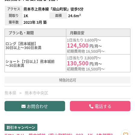
アクセス
熊本市上熊本線「段山町駅」徒歩5分
間取り
1K
面積
24.6m²
築年数
2023年 3月 築
プラン名・期間
月額目安
1日当たり 3,600円～
ロング【熊本城前】
124,500
円/月～
30日以上～360日未満
初期費用他 16,500円～
1日当たり 3,800円～
ショート【7日以上】熊本城前
130,500
円/月～
～30日未満
初期費用他 16,500円～
特急対応可
熊本県
熊本市中央区
お問合わせ
電話する
割引キャンペーン