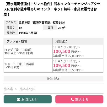
【温水暖房便座付・リノベ物件】熊本インターチェンジへアクセ
スに便利な駐車場ありのインターネット無料・家具家電付き部
屋！
アクセス
豊肥本線「東海学園前駅」徒歩19分
間取り
1K
面積
23m²
築年数
1991年 3月 築
プラン名・期間
月額目安
1日当たり 2,800円～
ロング【滝田口駅前】
100,500
円/月～
30日以上～360日未満
初期費用他 22,000円～
1日当たり 3,100円～
ショート【滝田口駅前】
109,500
円/月～
～30日未満
初期費用他 16,500円～
特急対応可
熊本県
熊本市北区
お問合わせ
電話する