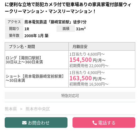
に便利な立地で防犯カメラ付で駐車場ありの家具家電付部屋ウィ
ークリーマンション・マンスリーマンション！
アクセス
熊本電気鉄道「藤崎宮前駅」徒歩7分
間取り
1R
面積
31m²
築年数
2008年 1月 築
プラン名・期間
月額目安
1日当たり 4,600円～
ロング【滝田口駅前】
154,500
円/月～
30日以上～360日未満
初期費用他 22,000円～
1日当たり 4,900円～
ショート【熊本電鉄藤崎宮前駅東】
163,500
円/月～
～30日未満
初期費用他 16,500円～
特急対応可
熊本県
熊本市中央区
お問合わせ
電話する