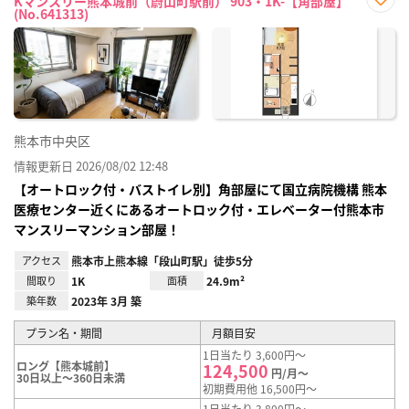
Kマンスリー熊本城前（蔚山町駅前） 903・1K-【角部屋】
(No.641313)
お気
に入
り登
録
熊本市中央区
情報更新日 2026/08/02 12:48
【オートロック付・バストイレ別】角部屋にて国立病院機構 熊本
医療センター近くにあるオートロック付・エレベーター付熊本市
マンスリーマンション部屋！
アクセス
熊本市上熊本線「段山町駅」徒歩5分
間取り
1K
面積
24.9m²
築年数
2023年 3月 築
プラン名・期間
月額目安
1日当たり 3,600円～
ロング【熊本城前】
124,500
円/月～
30日以上～360日未満
初期費用他 16,500円～
1日当たり 3,800円～