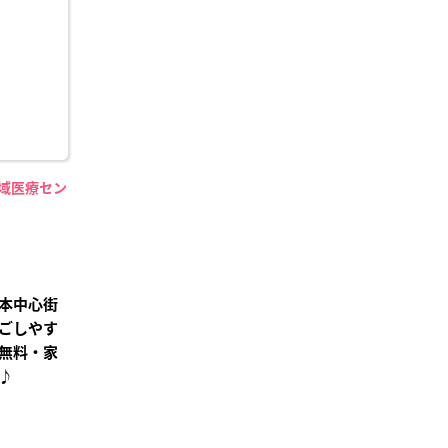
り登
録
地域医療セン
】
本中心街
ごしやす
無料・家
♪
²