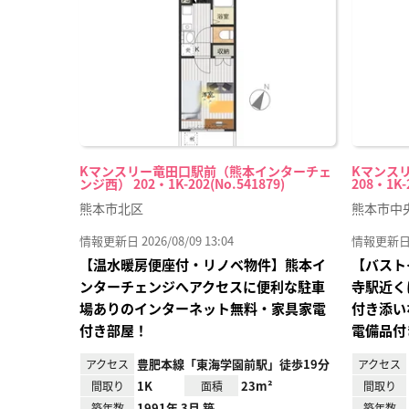
り登
録
Kマンスリー竜田口駅前（熊本インターチェ
Kマンス
ンジ西） 202・1K-202(No.541879)
208・1K-
熊本市北区
熊本市中
情報更新日 2026/08/09 13:04
情報更新日 20
【温水暖房便座付・リノベ物件】熊本イ
【バスト
ンターチェンジへアクセスに便利な駐車
寺駅近く
場ありのインターネット無料・家具家電
付き添い
付き部屋！
電備品付
豊肥本線「東海学園前駅」徒歩19分
アクセス
アクセス
1K
23m²
間取り
面積
間取り
1991年 3月 築
築年数
築年数