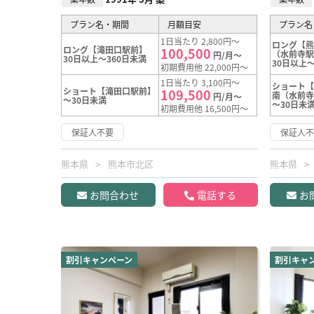
プラン名・期間
月額目安
プラン名
1日当たり 2,800円～
ロング【
ロング【滝田口駅前】
100,500
（水前寺
円/月～
30日以上～360日未満
30日以上～
初期費用他 22,000円～
1日当たり 3,100円～
ショート
ショート【滝田口駅前】
109,500
南（水前
円/月～
～30日未満
～30日未
初期費用他 16,500円～
保証人不要
保証人
熊本県
熊本市北区
熊本県
お問合わせ
電話する
お
割引キャンペーン
割引キャ