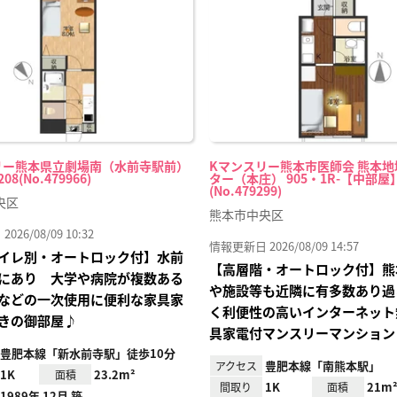
り登
録
リー熊本県立劇場南（水前寺駅前）
Kマンスリー熊本市医師会 熊本
208(No.479966)
ター（本庄） 905・1R-【中部屋
(No.479299)
央区
熊本市中央区
26/08/09 10:32
情報更新日 2026/08/09 14:57
イレ別・オートロック付】水前
【高層階・オートロック付】熊
にあり 大学や病院が複数ある
や施設等も近隣に有多数あり過
などの一次使用に便利な家具家
く利便性の高いインターネット
きの御部屋♪
具家電付マンスリーマンション
豊肥本線「新水前寺駅」徒歩10分
豊肥本線「南熊本駅」
アクセス
1K
23.2m²
面積
1K
21m
間取り
面積
1989年 12月 築