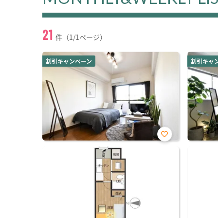
21
件（1/1ページ）
割引キャンペーン
割引キャ
お気
に入
り登
録