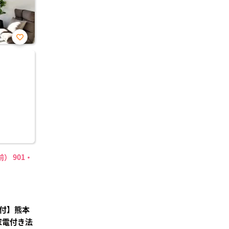
お気
に入
り登
録
） 901・
付】熊本
家電付き法