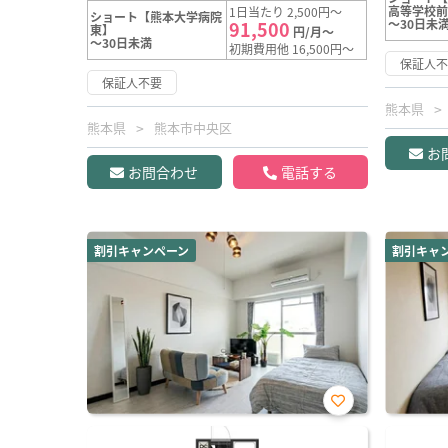
高等学校
1日当たり 2,500円～
ショート【熊本大学病院
～30日未
91,500
東】
円/月～
～30日未満
初期費用他 16,500円～
保証人
保証人不要
熊本県
熊本県
熊本市中央区
お
お問合わせ
電話する
割引キャンペーン
割引キャ
お気
に入