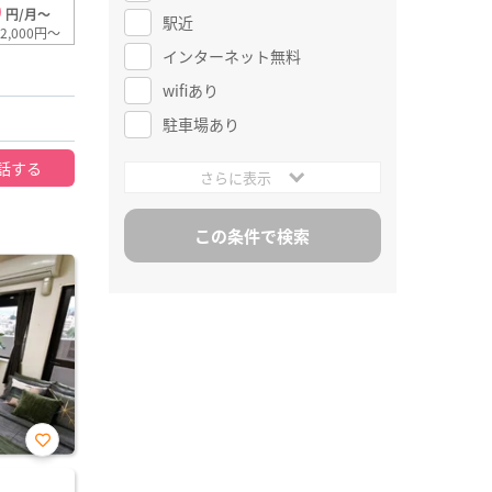
0
円/月～
駅近
2,000円～
インターネット無料
wifiあり
駐車場あり
話する
さらに表示
お気
に入