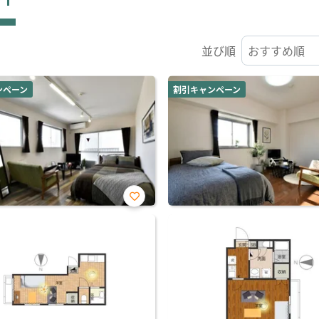
並び順
ンペーン
割引キャンペーン
お気
に入
り登
録