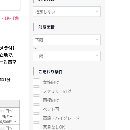
・1K-【角
部屋面積
メラ付】
～
立地で、
ー対策マ
こだわり条件
11分
女性向け
²
ファミリー向け
同棲向け
ペット可
300円～
0
円/月～
高級・ハイグレード
6,500円～
家具なしOK
500円～