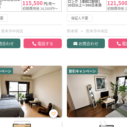
ロング【滝田口駅前】
115,500
121,50
前】
円/月～
30日以上～360日未満
満
初期費用他 16,500円～
初期費用他 2
不要
保証人不要
熊本市中央区
熊本県
熊本市中央区
問合わせ
電話する
お問合わせ
電
ンペーン
割引キャンペーン
お気
に入