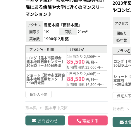
2023
隣にある病院や大学に近くのマンスリー
やコンビ
マンション♪
アクセス
豊肥本線「南熊本駅」
アクセス
1K
21m²
間取り
面積
間取り
1990年 2月 築
築年数
築年数
プラン名・期間
月額目安
プラン名
1日当たり 2,300円～
ロング【熊本市医師会
85,500
ロング【
熊本地域医療センター】
円/月～
30日以上～
30日以上～360日未満
初期費用他 22,000円～
1日当たり 2,400円～
ショート【熊本市医師会
ショート【
88,500
熊本地域医療センター】
円/月～
本城前
～30日未満
～30日未
初期費用他 16,500円～
保証人不要
保証人
熊本県
熊本市中央区
熊本県
お問合わせ
電話する
お