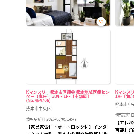
お気
に入
り登
録
Kマンスリー熊本市医師会 熊本地域医療セン
Kマンスリ
ター（本庄） 304・1R-【中部屋】
1K-【角部
(No.484706)
熊本市中
熊本市中央区
情報更新日 20
情報更新日 2026/08/09 14:47
【エレベ
【家具家電付・オートロック付】インタ
可能】角
ーネット無料 熊本中心街や施設等も近