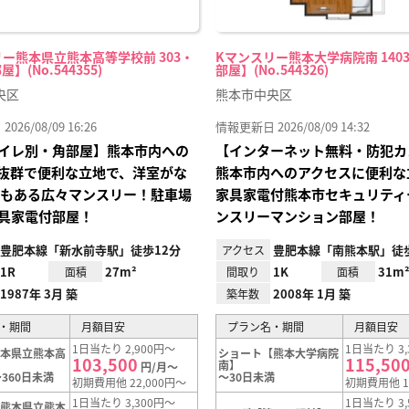
ー熊本県立熊本高等学校前 303・
Kマンスリー熊本大学病院南 1403
屋】(No.544355)
部屋】(No.544326)
央区
熊本市中央区
26/08/09 16:26
情報更新日 2026/08/09 14:32
イレ別・角部屋】熊本市内への
【インターネット無料・防犯カ
抜群で便利な立地で、洋室がな
熊本市内へのアクセスに便利な
帖もある広々マンスリー！駐車場
家具家電付熊本市セキュリティ
具家電付部屋！
ンスリーマンション部屋！
豊肥本線「新水前寺駅」徒歩12分
豊肥本線「南熊本駅」徒歩
アクセス
1R
27m²
1K
31m
面積
間取り
面積
1987年 3月 築
2008年 1月 築
築年数
・期間
月額目安
プラン名・期間
月額目安
1日当たり 2,900円～
1日当たり 3,
熊本県立熊本高
ショート【熊本大学病院
103,500
115,50
】
南】
円/月～
360日未満
～30日未満
初期費用他 22,000円～
初期費用他 1
1日当たり 3,300円～
1日当たり 3,
【熊本県立熊本