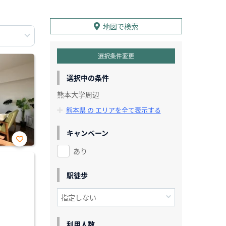
地図で検索
選択条件変更
選択中の条件
熊本大学周辺
熊本県 の エリアを全て表示する
キャンペーン
あり
お気
に入
り登
録
駅徒歩
利用人数