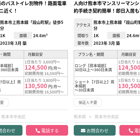
年築のバストイレ別物件！路面電車
人向け熊本市マンスリーマンシ
ニ近く！
約手続き契約簡単！即日入居も
熊本市上熊本線「段山町駅」徒歩5
熊本市上熊本線「段山町
アクセス
分
分
1K
24.6m²
1K
24.6m
面積
間取り
面積
2023年 3月 築
2023年 3月 築
築年数
・期間
月額目安
プラン名・期間
月額目安
1日当たり 3,600円～
1日当たり 3,
熊本城前】
ロング【熊本城前】
124,500
124,50
円/月～
360日未満
30日以上～360日未満
初期費用他 16,500円～
初期費用他 1
1日当たり 3,800円～
1日当たり 3,
7日以上】熊
ショート【7日以上】熊
130,500
130,50
本城前
円/月～
満
～30日未満
初期費用他 16,500円～
初期費用他 1
不要
保証人不要
熊本市中央区
熊本県
熊本市中央区
問合わせ
電話する
お問合わせ
電