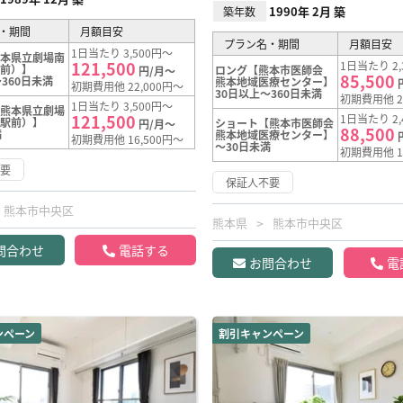
1990年 2月 築
築年数
・期間
月額目安
プラン名・期間
月額目安
1日当たり 3,500円～
熊本県立劇場南
121,500
1日当たり 2,
駅前）】
ロング【熊本市医師会
円/月～
85,500
360日未満
熊本地域医療センター】
初期費用他 22,000円～
30日以上～360日未満
初期費用他 2
1日当たり 3,500円～
【熊本県立劇場
121,500
1日当たり 2,
寺駅前）】
ショート【熊本市医師会
円/月～
88,500
満
熊本地域医療センター】
初期費用他 16,500円～
～30日未満
初期費用他 1
不要
保証人不要
熊本市中央区
熊本県
熊本市中央区
問合わせ
電話する
お問合わせ
電
ンペーン
割引キャンペーン