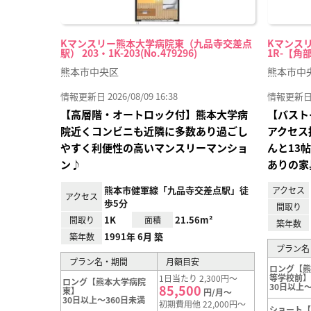
Kマンスリー熊本大学病院東（九品寺交差点
Kマンスリ
駅） 203・1K-203(No.479296)
1R-【角部
熊本市中央区
熊本市中
情報更新日 2026/08/09 16:38
情報更新日 20
【高層階・オートロック付】熊本大学病
【バスト
院近くコンビニも近隣に多数あり過ごし
アクセス
やすく利便性の高いマンスリーマンショ
んと13
ン♪
ありの家
熊本市健軍線「九品寺交差点駅」徒
アクセス
アクセス
歩5分
間取り
1K
21.56m²
間取り
面積
築年数
1991年 6月 築
築年数
プラン名
プラン名・期間
月額目安
ロング【
等学校前
1日当たり 2,300円～
ロング【熊本大学病院
30日以上～
85,500
東】
円/月～
30日以上～360日未満
初期費用他 22,000円～
ショート