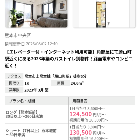
り登
録
熊本市中央区
情報更新日 2026/08/02 12:40
【エレベーター付・インターネット利用可能】角部屋にて蔚山町
駅近くにある2023年築のバストイレ別物件！路面電車やコンビニ
近く！
アクセス
熊本市上熊本線「段山町駅」徒歩5分
間取り
1K
面積
24.6m²
築年数
2023年 3月 築
プラン名・期間
月額目安
1日当たり 3,600円～
ロング【熊本城前】
124,500
円/月～
30日以上～360日未満
初期費用他 16,500円～
1日当たり 3,800円～
ショート【7日以上】熊本城前
130,500
円/月～
～30日未満
初期費用他 16,500円～