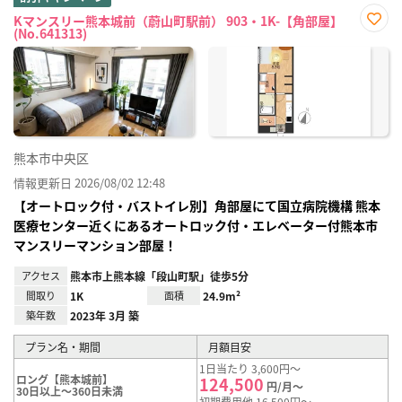
Kマンスリー熊本城前（蔚山町駅前） 903・1K-【角部屋】
(No.641313)
お気
に入
り登
録
熊本市中央区
情報更新日 2026/08/02 12:48
【オートロック付・バストイレ別】角部屋にて国立病院機構 熊本
医療センター近くにあるオートロック付・エレベーター付熊本市
マンスリーマンション部屋！
アクセス
熊本市上熊本線「段山町駅」徒歩5分
間取り
1K
面積
24.9m²
築年数
2023年 3月 築
プラン名・期間
月額目安
1日当たり 3,600円～
ロング【熊本城前】
124,500
円/月～
30日以上～360日未満
初期費用他 16,500円～