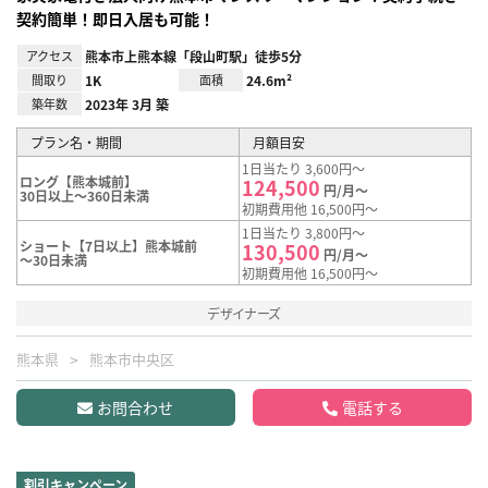
契約簡単！即日入居も可能！
アクセス
熊本市上熊本線「段山町駅」徒歩5分
間取り
1K
面積
24.6m²
築年数
2023年 3月 築
プラン名・期間
月額目安
1日当たり 3,600円～
ロング【熊本城前】
124,500
円/月～
30日以上～360日未満
初期費用他 16,500円～
1日当たり 3,800円～
ショート【7日以上】熊本城前
130,500
円/月～
～30日未満
初期費用他 16,500円～
デザイナーズ
熊本県
熊本市中央区
お問合わせ
電話する
割引キャンペーン