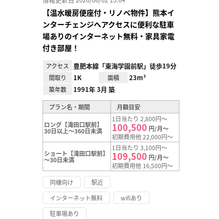
【温水暖房便座付・リノベ物件】熊本イ
ンターチェンジへアクセスに便利な駐車
場ありのインターネット無料・家具家電
付き部屋！
豊肥本線「東海学園前駅」徒歩19分
アクセス
1K
23m²
間取り
面積
1991年 3月 築
築年数
プラン名・期間
月額目安
1日当たり 2,800円～
ロング【滝田口駅前】
100,500
円/月～
30日以上～360日未満
初期費用他 22,000円～
1日当たり 3,100円～
ショート【滝田口駅前】
109,500
円/月～
～30日未満
初期費用他 16,500円～
同棲向け
駅近
インターネット無料
wifiあり
駐車場あり