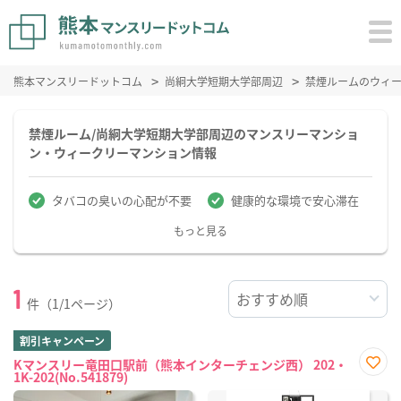
熊本マンスリードットコム
尚絅大学短期大学部周辺
禁煙ルームのウィ
禁煙ルーム/尚絅大学短期大学部周辺のマンスリーマンショ
ン・ウィークリーマンション情報
タバコの臭いの心配が不要
健康的な環境で安心滞在
もっと見る
1
件（1/1ページ）
割引キャンペーン
Kマンスリー竜田口駅前（熊本インターチェンジ西） 202・
1K-202(No.541879)
お気
に入