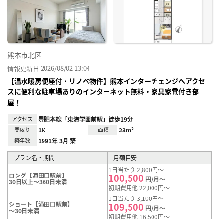
り登
録
熊本市北区
情報更新日 2026/08/02 13:04
【温水暖房便座付・リノベ物件】熊本インターチェンジへアクセ
スに便利な駐車場ありのインターネット無料・家具家電付き部
屋！
アクセス
豊肥本線「東海学園前駅」徒歩19分
間取り
1K
面積
23m²
築年数
1991年 3月 築
プラン名・期間
月額目安
1日当たり 2,800円～
ロング【滝田口駅前】
100,500
円/月～
30日以上～360日未満
初期費用他 22,000円～
1日当たり 3,100円～
ショート【滝田口駅前】
109,500
円/月～
～30日未満
初期費用他 16,500円～