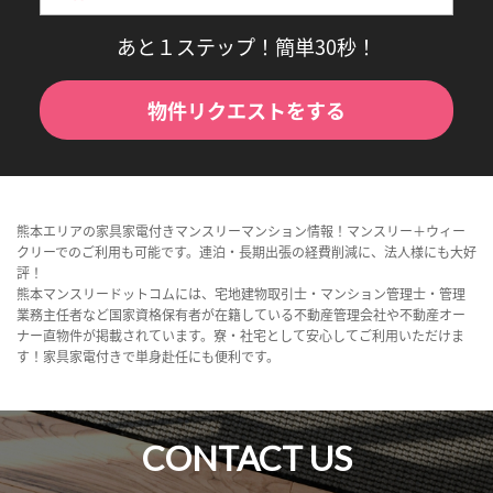
あと１ステップ！簡単30秒！
物件リクエストをする
熊本エリアの家具家電付きマンスリーマンション情報！マンスリー＋ウィー
クリーでのご利用も可能です。連泊・長期出張の経費削減に、法人様にも大好
評！
熊本マンスリードットコムには、宅地建物取引士・マンション管理士・管理
業務主任者など国家資格保有者が在籍している不動産管理会社や不動産オー
ナー直物件が掲載されています。寮・社宅として安心してご利用いただけま
す！家具家電付きで単身赴任にも便利です。
CONTACT US