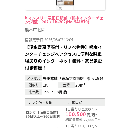
Kマンスリー竜田口駅前（熊本インターチェ
ンジ西） 202・1K-202(No.541879)
熊本市北区
情報更新日 2026/08/02 13:04
【温水暖房便座付・リノベ物件】熊本イ
ンターチェンジへアクセスに便利な駐車
場ありのインターネット無料・家具家電
付き部屋！
豊肥本線「東海学園前駅」徒歩19分
アクセス
1K
23m²
間取り
面積
1991年 3月 築
築年数
プラン名・期間
月額目安
1日当たり 2,800円～
ロング【滝田口駅前】
100,500
円/月～
30日以上～360日未満
初期費用他 22,000円～
1日当たり 3,100円～