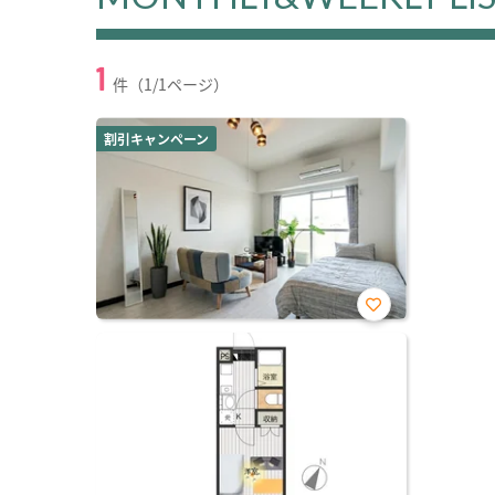
1
件（1/1ページ）
割引キャンペーン
お気
に入
り登
録