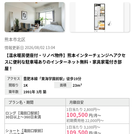
に入
り登
録
熊本市北区
情報更新日 2026/08/02 13:04
【温水暖房便座付・リノベ物件】熊本インターチェンジへアクセ
スに便利な駐車場ありのインターネット無料・家具家電付き部
屋！
アクセス
豊肥本線「東海学園前駅」徒歩19分
間取り
1K
面積
23m²
築年数
1991年 3月 築
プラン名・期間
月額目安
1日当たり 2,800円～
ロング【滝田口駅前】
100,500
円/月～
30日以上～360日未満
初期費用他 22,000円～
1日当たり 3,100円～
ショート【滝田口駅前】
109,500
円/月～