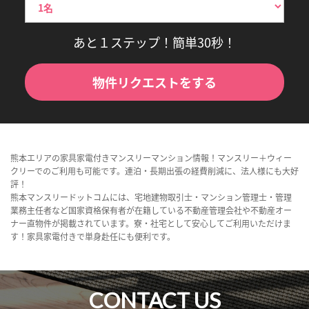
あと１ステップ！簡単30秒！
物件リクエストをする
熊本エリアの家具家電付きマンスリーマンション情報！マンスリー＋ウィー
クリーでのご利用も可能です。連泊・長期出張の経費削減に、法人様にも大好
評！
熊本マンスリードットコムには、宅地建物取引士・マンション管理士・管理
業務主任者など国家資格保有者が在籍している不動産管理会社や不動産オー
ナー直物件が掲載されています。寮・社宅として安心してご利用いただけま
す！家具家電付きで単身赴任にも便利です。
CONTACT US