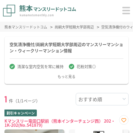
熊本マンスリードットコム
尚絅大学短期大学部周辺
空気清浄機付のウ
空気清浄機付/尚絅大学短期大学部周辺のマンスリーマンショ
ン・ウィークリーマンション情報
清潔な室内空気を常に維持
花粉対策◎
もっと見る
1
件（1/1ページ）
割引キャンペーン
Kマンスリー竜田口駅前（熊本インターチェンジ西） 202・
1K-202(No.541879)
お気
に入