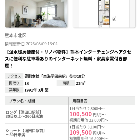
り登
録
熊本市北区
情報更新日 2026/08/09 13:04
【温水暖房便座付・リノベ物件】熊本インターチェンジへアクセ
スに便利な駐車場ありのインターネット無料・家具家電付き部
屋！
アクセス
豊肥本線「東海学園前駅」徒歩19分
間取り
1K
面積
23m²
築年数
1991年 3月 築
プラン名・期間
月額目安
1日当たり 2,800円～
ロング【滝田口駅前】
100,500
円/月～
30日以上～360日未満
初期費用他 22,000円～
1日当たり 3,100円～
ショート【滝田口駅前】
109,500
円/月～
～30日未満
初期費用他 16,500円～