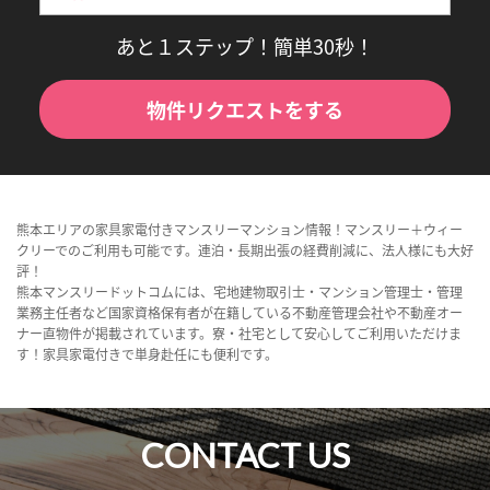
あと１ステップ！簡単30秒！
物件リクエストをする
熊本エリアの家具家電付きマンスリーマンション情報！マンスリー＋ウィー
クリーでのご利用も可能です。連泊・長期出張の経費削減に、法人様にも大好
評！
熊本マンスリードットコムには、宅地建物取引士・マンション管理士・管理
業務主任者など国家資格保有者が在籍している不動産管理会社や不動産オー
ナー直物件が掲載されています。寮・社宅として安心してご利用いただけま
す！家具家電付きで単身赴任にも便利です。
CONTACT US