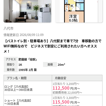
に入
り登
録
八代市
情報更新日 2026/08/09 11:09
【バストイレ別・駐車場あり】八代駅まで車で7分 車移動の方で
WIFI無料なので ビジネスで割安にご利用されたい方へオスス
メ！
アクセス
肥薩線「段駅」
間取り
1K
面積
20m²
築年数
1995年 2月 築
プラン名・期間
月額目安
1日当たり 3,200円～
ロング【八代高田】
112,500
円/月～
30日以上～360日未満
初期費用他 22,000円～
1日当たり 3,300円～
ショート【八代高田】
115,500
円/月～
～30日未満