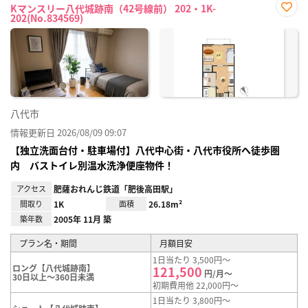
Kマンスリー八代城跡南（42号線前） 202・1K-
202(No.834569)
お気
に入
り登
録
八代市
情報更新日 2026/08/09 09:07
【独立洗面台付・駐車場付】八代中心街・八代市役所へ徒歩圏
内 バストイレ別温水洗浄便座物件！
アクセス
肥薩おれんじ鉄道「肥後高田駅」
間取り
1K
面積
26.18m²
築年数
2005年 11月 築
プラン名・期間
月額目安
1日当たり 3,500円～
ロング【八代城跡南】
121,500
円/月～
30日以上～360日未満
初期費用他 22,000円～
1日当たり 3,800円～