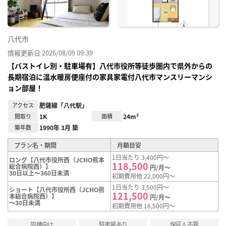
八代市
情報更新日 2026/08/09 09:39
【バストイレ別・駐車場有】八代市役所等徒歩圏内で県外からの
長期宿泊に温水暖房便座付の家具家電付八代市マンスリーマンシ
ョン部屋！
アクセス
肥薩線「八代駅」
間取り
1K
面積
24m²
築年数
1990年 3月 築
プラン名・期間
月額目安
1日当たり 3,400円～
ロング【八代市役所西（JCHO熊本
118,500
総合病院西）】
円/月～
30日以上～360日未満
初期費用他 22,000円～
1日当たり 3,500円～
ショート【八代市役所西（JCHO熊
121,500
本総合病院西）】
円/月～
～30日未満
初期費用他 16,500円～
同棲向け
駐車場あり
保証人不要