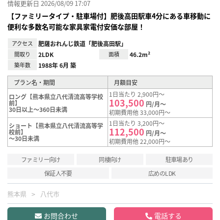
情報更新日 2026/08/09 17:07
【ファミリータイプ・駐車場付】肥後高田駅車4分にある車移動に
便利な多数名可能な家具家電付安価な部屋！
アクセス
肥薩おれんじ鉄道「肥後高田駅」
間取り
2LDK
面積
46.2m²
築年数
1988年 6月 築
プラン名・期間
月額目安
1日当たり 2,900円～
ロング【熊本県立八代清流高等学校
103,500
前】
円/月～
30日以上～360日未満
初期費用他 33,000円～
1日当たり 3,200円～
ショート【熊本県立八代清流高等学
112,500
校前】
円/月～
～30日未満
初期費用他 22,000円～
ファミリー向け
同棲向け
駐車場あり
保証人不要
広めのLDK
熊本県
八代市
お問合わせ
電話する