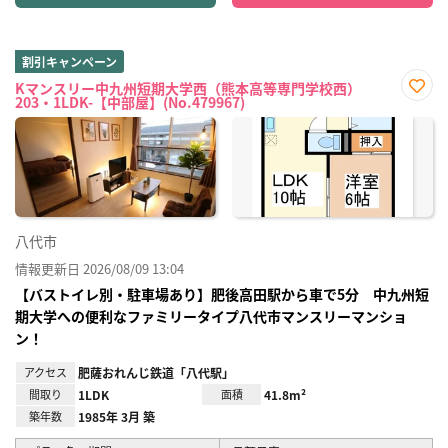
割引キャンペーン
Kマンスリー中九州短期大学西（熊本高等専門学校西）
203・1LDK-【中部屋】(No.479967)
お気
に入
り登
録
八代市
情報更新日 2026/08/09 13:04
【バストイレ別・駐車場あり】肥後高田駅から車で5分 中九州短
期大学への便利なファミリータイプ八代市マンスリーマンショ
ン！
アクセス
肥薩おれんじ鉄道「八代駅」
間取り
1LDK
面積
41.8m²
築年数
1985年 3月 築