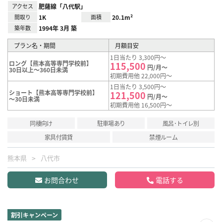
アクセス
肥薩線「八代駅」
間取り
1K
面積
20.1m²
築年数
1994年 3月 築
プラン名・期間
月額目安
1日当たり 3,300円～
ロング【熊本高等専門学校前】
115,500
円/月～
30日以上～360日未満
初期費用他 22,000円～
1日当たり 3,500円～
ショート【熊本高等専門学校前】
121,500
円/月～
～30日未満
初期費用他 16,500円～
同棲向け
駐車場あり
風呂･トイレ別
家具付賃貸
禁煙ルーム
熊本県
八代市
お問合わせ
電話する
割引キャンペーン