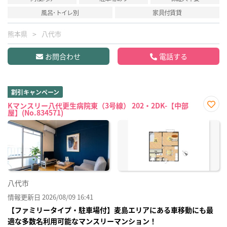
風呂･トイレ別
家具付賃貸
熊本県
八代市
お問合わせ
電話する
割引キャンペーン
Kマンスリー八代更生病院東（3号線） 202・2DK-【中部
屋】(No.834571)
お気
に入
り登
録
八代市
情報更新日 2026/08/09 16:41
【ファミリータイプ・駐車場付】麦島エリアにある車移動にも最
適な多数名利用可能なマンスリーマンション！