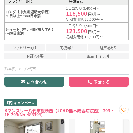
プラン名・期間
月額目安
1日当たり 3,400円～
ロング【中九州短期大学西】
118,500
円/月～
30日以上～360日未満
初期費用他 22,000円～
1日当たり 3,500円～
ショート【中九州短期大学西】
121,500
円/月～
～30日未満
初期費用他 16,500円～
ファミリー向け
同棲向け
駐車場あり
保証人不要
風呂･トイレ別
熊本県
八代市
お問合わせ
電話する
割引キャンペーン
Kマンスリー八代市役所西（JCHO熊本総合病院西） 203・
1K-203(No.483394)
お気
に入
り登
録