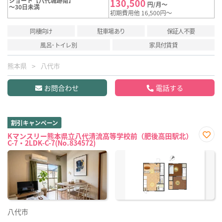
ショート【八代城跡南】
130,500
円/月～
～30日未満
初期費用他 16,500円～
同棲向け
駐車場あり
保証人不要
風呂･トイレ別
家具付賃貸
熊本県
八代市
お問合わせ
電話する
割引キャンペーン
Kマンスリー熊本県立八代清流高等学校前（肥後高田駅北）
C-7・2LDK-C-7(No.834572)
お気
に入
り登
録
八代市