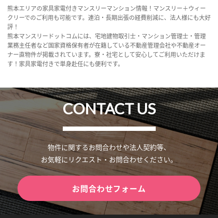
熊本エリアの家具家電付きマンスリーマンション情報！マンスリー＋ウィー
クリーでのご利用も可能です。連泊・長期出張の経費削減に、法人様にも大好
評！
熊本マンスリードットコムには、宅地建物取引士・マンション管理士・管理
業務主任者など国家資格保有者が在籍している不動産管理会社や不動産オー
ナー直物件が掲載されています。寮・社宅として安心してご利用いただけま
す！家具家電付きで単身赴任にも便利です。
CONTACT US
物件に関するお問合わせや法人契約等、
お気軽にリクエスト・お問合わせください。
お問合わせフォーム