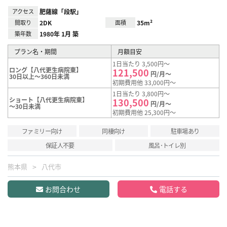
アクセス
肥薩線「段駅」
間取り
2DK
面積
35m²
築年数
1980年 1月 築
プラン名・期間
月額目安
1日当たり 3,500円～
ロング【八代更生病院東】
121,500
円/月～
30日以上～360日未満
初期費用他 33,000円～
1日当たり 3,800円～
ショート【八代更生病院東】
130,500
円/月～
～30日未満
初期費用他 25,300円～
ファミリー向け
同棲向け
駐車場あり
保証人不要
風呂･トイレ別
熊本県
八代市
お問合わせ
電話する