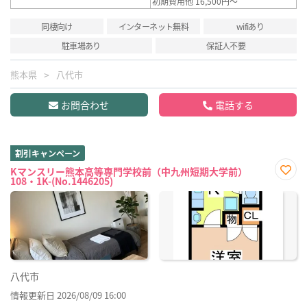
初期費用他 16,500円～
同棲向け
インターネット無料
wifiあり
駐車場あり
保証人不要
熊本県
八代市
お問合わせ
電話する
割引キャンペーン
Kマンスリー熊本高等専門学校前（中九州短期大学前）
108・1K-(No.1446205)
お気
に入
り登
録
八代市
情報更新日 2026/08/09 16:00