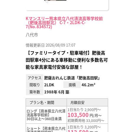
Kマンスリー熊本県立八代清流高等学校前
（肥後高田駅北） C-7・2LDK-C-
7(No.834572)
八代市
情報更新日 2026/08/09 17:07
【ファミリータイプ・駐車場付】肥後高
田駅車4分にある車移動に便利な多数名可
能な家具家電付安価な部屋！
肥薩おれんじ鉄道「肥後高田駅」
アクセス
2LDK
46.2m²
間取り
面積
1988年 6月 築
築年数
プラン名・期間
月額目安
1日当たり 2,900円～
ロング【熊本県立八代清
103,500
流高等学校前】
円/月～
30日以上～360日未満
初期費用他 33,000円～
1日当たり 3,200円～
ショート【熊本県立八代