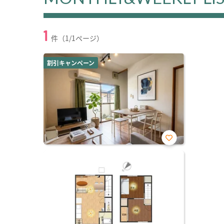
1
件（1/1ページ）
割引キャンペーン
お気
に入
り登
録