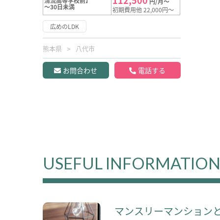
112,500
清流高等学校前】
円/月～
～30日未満
初期費用他 22,000円～
広めのLDK
熊本県
八代市
お問合わせ
電話する
USEFUL INFORMATIO
マンスリーマンション