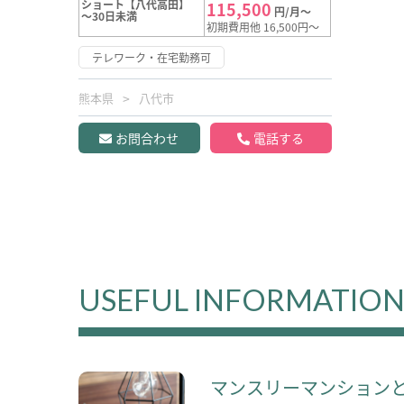
ショート【八代高田】
115,500
円/月～
～30日未満
初期費用他 16,500円～
テレワーク・在宅勤務可
熊本県
八代市
お問合わせ
電話する
USEFUL INFORMATIO
マンスリーマンション