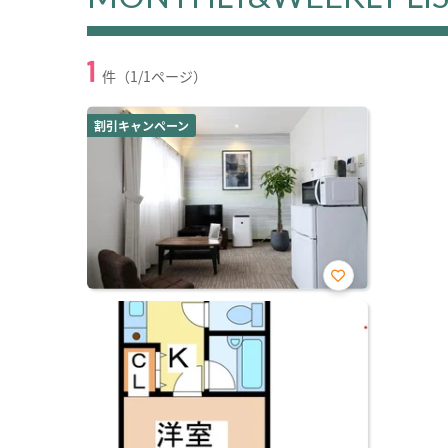
1
件（1/1ページ）
割引キャンペーン
お気
に入
り登
録