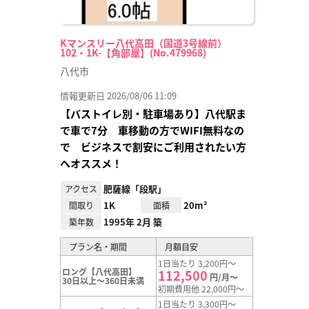
Kマンスリー八代高田（国道3号線前）
102・1K-【角部屋】(No.479968)
八代市
情報更新日 2026/08/06 11:09
【バストイレ別・駐車場あり】八代駅ま
で車で7分 車移動の方でWIFI無料なの
で ビジネスで割安にご利用されたい方
へオススメ！
肥薩線「段駅」
アクセス
1K
20m²
間取り
面積
1995年 2月 築
築年数
プラン名・期間
月額目安
1日当たり 3,200円～
ロング【八代高田】
112,500
円/月～
30日以上～360日未満
初期費用他 22,000円～
1日当たり 3,300円～