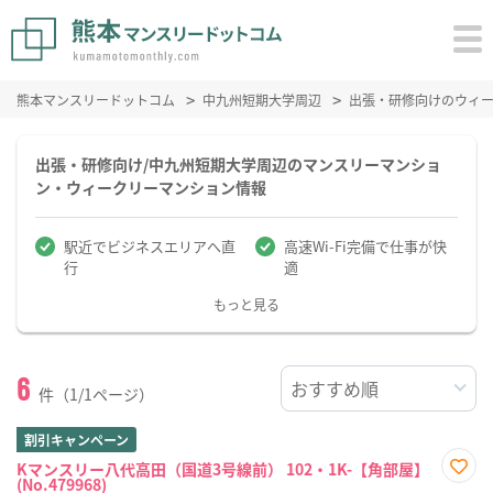
熊本マンスリードットコム
中九州短期大学周辺
出張・研修向けのウィ
出張・研修向け/中九州短期大学周辺のマンスリーマンショ
ン・ウィークリーマンション情報
駅近でビジネスエリアへ直
高速Wi-Fi完備で仕事が快
行
適
もっと見る
6
件（1/1ページ）
割引キャンペーン
Kマンスリー八代高田（国道3号線前） 102・1K-【角部屋】
(No.479968)
お気