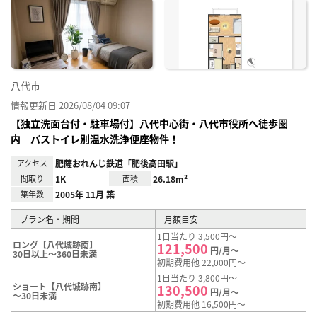
に入
り登
録
八代市
情報更新日 2026/08/04 09:07
【独立洗面台付・駐車場付】八代中心街・八代市役所へ徒歩圏
内 バストイレ別温水洗浄便座物件！
アクセス
肥薩おれんじ鉄道「肥後高田駅」
間取り
1K
面積
26.18m²
築年数
2005年 11月 築
プラン名・期間
月額目安
1日当たり 3,500円～
ロング【八代城跡南】
121,500
円/月～
30日以上～360日未満
初期費用他 22,000円～
1日当たり 3,800円～
ショート【八代城跡南】
130,500
円/月～
～30日未満
初期費用他 16,500円～