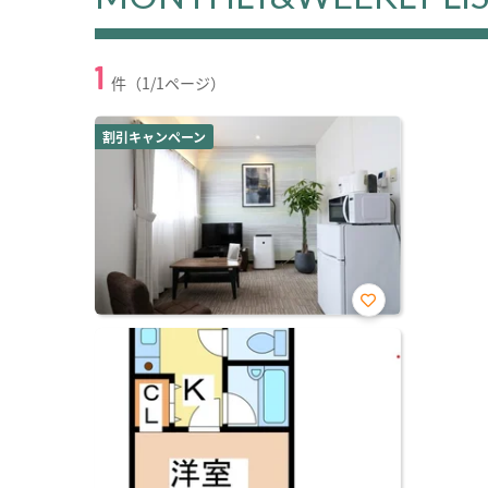
1
件（1/1ページ）
割引キャンペーン
お気
に入
り登
録