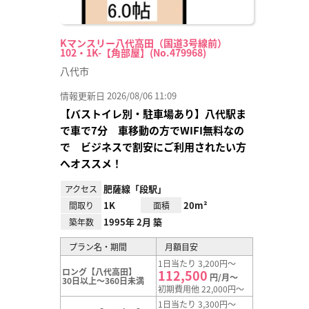
Kマンスリー八代高田（国道3号線前）
102・1K-【角部屋】(No.479968)
八代市
情報更新日 2026/08/06 11:09
【バストイレ別・駐車場あり】八代駅ま
で車で7分 車移動の方でWIFI無料なの
で ビジネスで割安にご利用されたい方
へオススメ！
肥薩線「段駅」
アクセス
1K
20m²
間取り
面積
1995年 2月 築
築年数
プラン名・期間
月額目安
1日当たり 3,200円～
ロング【八代高田】
112,500
円/月～
30日以上～360日未満
初期費用他 22,000円～
1日当たり 3,300円～