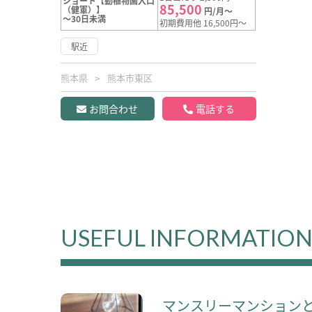
ショート【動植物園入口
85,500
（健軍）】
円/月～
～30日未満
初期費用他 16,500円～
駅近
熊本県
熊本市東区
お問合わせ
電話する
USEFUL INFORMATIO
マンスリーマンション