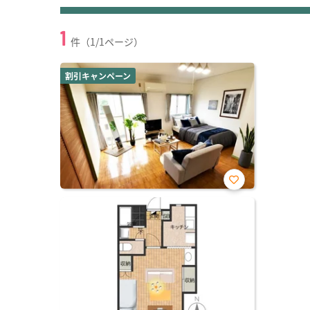
1
件（1/1ページ）
割引キャンペーン
お気
に入
り登
録