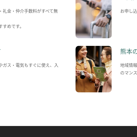
・礼金・仲介手数料がすべて無
お申し
すすめです。
て
熊本
やガス・電気もすぐに使え、入
地域情
のマン