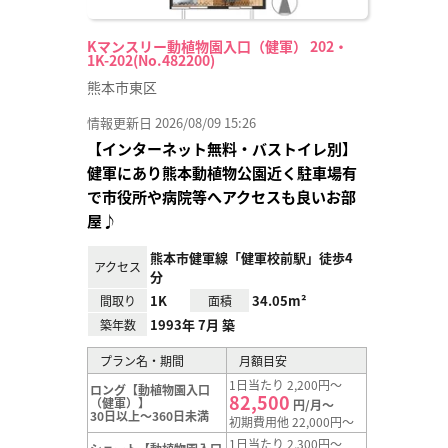
Kマンスリー動植物園入口（健軍） 202・
1K-202(No.482200)
熊本市東区
情報更新日 2026/08/09 15:26
【インターネット無料・バストイレ別】
健軍にあり熊本動植物公園近く駐車場有
で市役所や病院等へアクセスも良いお部
屋♪
熊本市健軍線「健軍校前駅」徒歩4
アクセス
分
1K
34.05m²
間取り
面積
1993年 7月 築
築年数
プラン名・期間
月額目安
1日当たり 2,200円～
ロング【動植物園入口
82,500
（健軍）】
円/月～
30日以上～360日未満
初期費用他 22,000円～
1日当たり 2,300円～