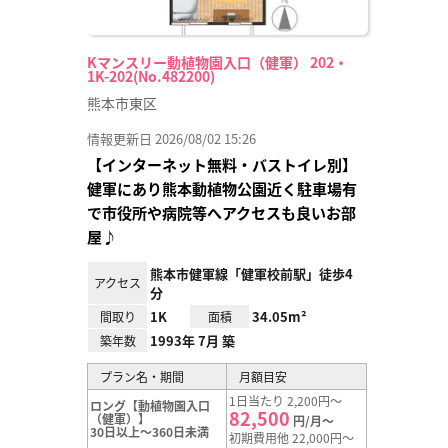
Kマンスリー動植物園入口（健軍） 202・
1K-202(No.482200)
熊本市東区
情報更新日 2026/08/02 15:26
【インターネット無料・バストイレ別】
健軍にあり熊本動植物公園近く駐車場有
で市役所や病院等へアクセスも良いお部
屋♪
熊本市健軍線「健軍校前駅」徒歩4
アクセス
分
1K
34.05m²
間取り
面積
1993年 7月 築
築年数
プラン名・期間
月額目安
1日当たり 2,200円～
ロング【動植物園入口
82,500
（健軍）】
円/月～
30日以上～360日未満
初期費用他 22,000円～