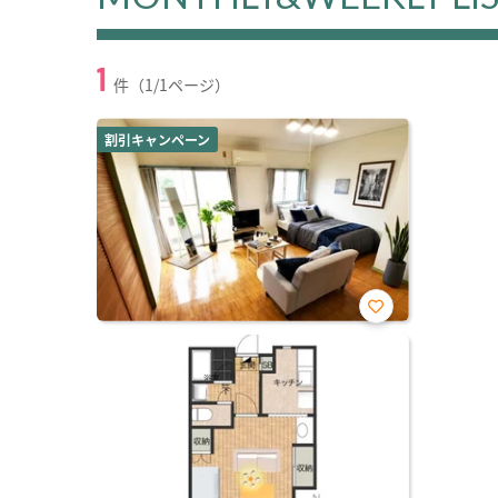
1
件（1/1ページ）
割引キャンペーン
お気
に入
り登
録