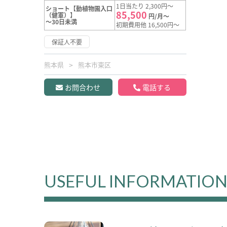
1日当たり 2,300円～
ショート【動植物園入口
85,500
（健軍）】
円/月～
～30日未満
初期費用他 16,500円～
保証人不要
熊本県
熊本市東区
お問合わせ
電話する
USEFUL INFORMATIO