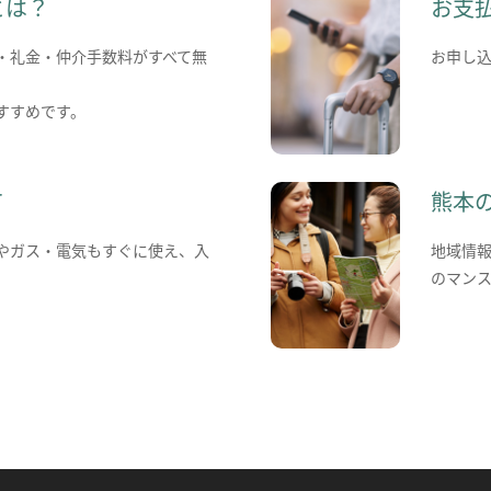
とは？
お支
・礼金・仲介手数料がすべて無
お申し
すすめです。
て
熊本
やガス・電気もすぐに使え、入
地域情
のマン