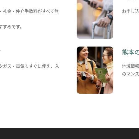
・礼金・仲介手数料がすべて無
お申し
すすめです。
て
熊本
やガス・電気もすぐに使え、入
地域情
のマン