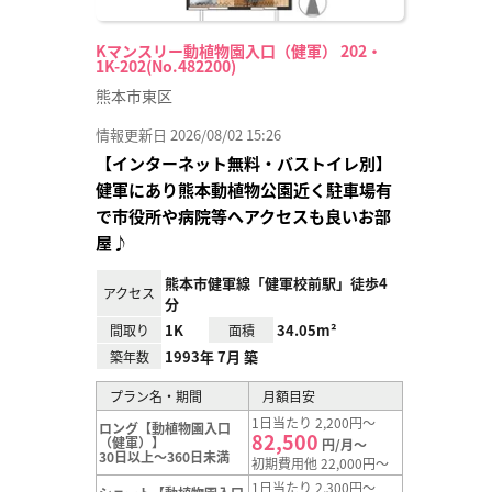
Kマンスリー動植物園入口（健軍） 202・
1K-202(No.482200)
熊本市東区
情報更新日 2026/08/02 15:26
【インターネット無料・バストイレ別】
健軍にあり熊本動植物公園近く駐車場有
で市役所や病院等へアクセスも良いお部
屋♪
熊本市健軍線「健軍校前駅」徒歩4
アクセス
分
1K
34.05m²
間取り
面積
1993年 7月 築
築年数
プラン名・期間
月額目安
1日当たり 2,200円～
ロング【動植物園入口
82,500
（健軍）】
円/月～
30日以上～360日未満
初期費用他 22,000円～
1日当たり 2,300円～