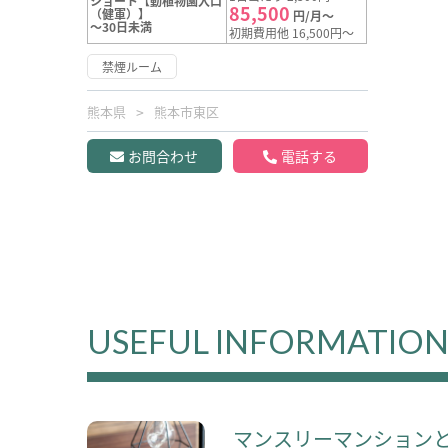
ショート【動植物園入口
85,500
（健軍）】
円/月～
～30日未満
初期費用他 16,500円～
禁煙ルーム
熊本県
熊本市東区
お問合わせ
電話する
USEFUL INFORMATIO
マンスリーマンション