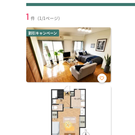
1
件（1/1ページ）
割引キャンペーン
お気
に入
り登
録