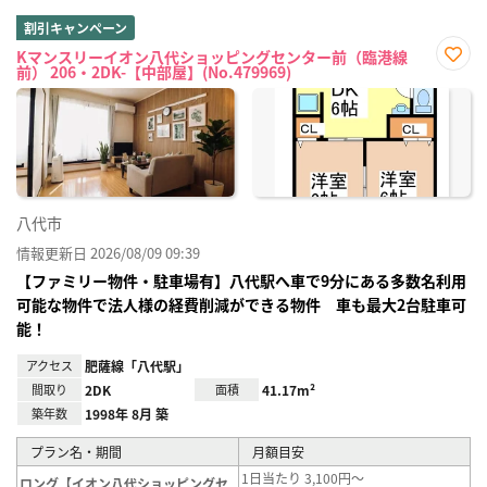
割引キャンペーン
Kマンスリーイオン八代ショッピングセンター前（臨港線
前） 206・2DK-【中部屋】(No.479969)
お気
に入
り登
録
八代市
情報更新日 2026/08/09 09:39
【ファミリー物件・駐車場有】八代駅へ車で9分にある多数名利用
可能な物件で法人様の経費削減ができる物件 車も最大2台駐車可
能！
アクセス
肥薩線「八代駅」
間取り
2DK
面積
41.17m²
築年数
1998年 8月 築
プラン名・期間
月額目安
1日当たり 3,100円～
ロング【イオン八代ショッピングセ