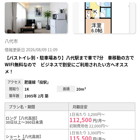
に入
り登
録
八代市
情報更新日 2026/08/09 11:09
【バストイレ別・駐車場あり】八代駅まで車で7分 車移動の方で
WIFI無料なので ビジネスで割安にご利用されたい方へオスス
メ！
アクセス
肥薩線「段駅」
間取り
1K
面積
20m²
築年数
1995年 2月 築
プラン名・期間
月額目安
1日当たり 3,200円～
ロング【八代高田】
112,500
円/月～
30日以上～360日未満
初期費用他 22,000円～
1日当たり 3,300円～
ショート【八代高田】
115,500
円/月～