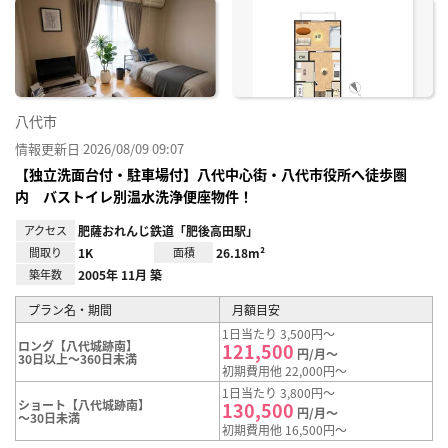
に入
り登
録
八代市
情報更新日 2026/08/09 09:07
【独立洗面台付・駐車場付】八代中心街・八代市役所へ徒歩圏
内 バストイレ別温水洗浄便座物件！
アクセス
肥薩おれんじ鉄道「肥後高田駅」
間取り
1K
面積
26.18m²
築年数
2005年 11月 築
プラン名・期間
月額目安
1日当たり 3,500円～
ロング【八代城跡南】
121,500
円/月～
30日以上～360日未満
初期費用他 22,000円～
1日当たり 3,800円～
ショート【八代城跡南】
130,500
円/月～
～30日未満
初期費用他 16,500円～