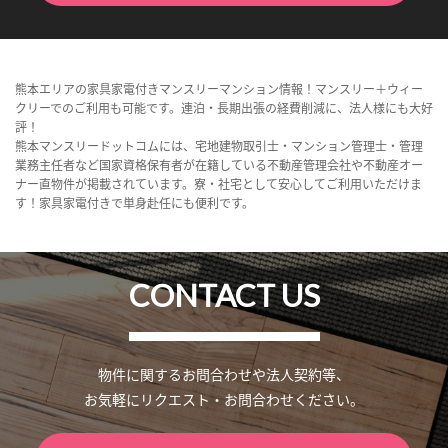
熊本エリアの家具家電付きマンスリーマンション情報！マンスリー＋ウィー
クリーでのご利用も可能です。連泊・長期出張の経費削減に、法人様にも大好
評！
熊本マンスリードットコムには、宅地建物取引士・マンション管理士・管理
業務主任者など国家資格保有者が在籍している不動産管理会社や不動産オー
ナー直物件が掲載されています。寮・社宅として安心してご利用いただけま
す！家具家電付きで単身赴任にも便利です。
CONTACT US
物件に関するお問合わせや法人契約等、
お気軽にリクエスト・お問合わせください。