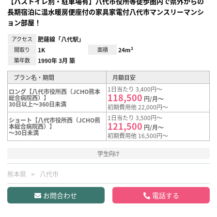
【バストイレ別・駐車場有】八代市役所等徒歩圏内で県外からの
長期宿泊に温水暖房便座付の家具家電付八代市マンスリーマンシ
ョン部屋！
アクセス
肥薩線「八代駅」
間取り
1K
面積
24m²
築年数
1990年 3月 築
プラン名・期間
月額目安
1日当たり 3,400円～
ロング【八代市役所西（JCHO熊本
118,500
総合病院西）】
円/月～
30日以上～360日未満
初期費用他 22,000円～
1日当たり 3,500円～
ショート【八代市役所西（JCHO熊
121,500
本総合病院西）】
円/月～
～30日未満
初期費用他 16,500円～
学生向け
熊本県
八代市
お問合わせ
電話する