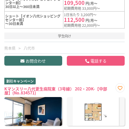
109,500
ンター前】
円/月～
30日以上～360日未満
初期費用他 33,000円～
1日当たり 3,200円～
ショート【イオン八代ショッピング
112,500
センター前】
円/月～
～30日未満
初期費用他 22,000円～
学生向け
熊本県
八代市
お問合わせ
電話する
割引キャンペーン
Kマンスリー八代更生病院東（3号線） 202・2DK-【中部
屋】(No.834571)
お気
に入
り登
録