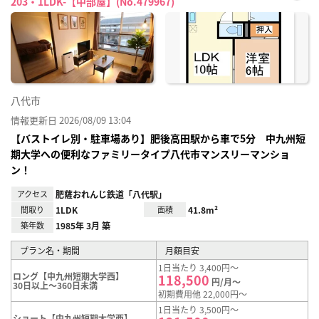
203・1LDK-【中部屋】(No.479967)
お気
に入
り登
録
八代市
情報更新日 2026/08/09 13:04
【バストイレ別・駐車場あり】肥後高田駅から車で5分 中九州短
期大学への便利なファミリータイプ八代市マンスリーマンショ
ン！
アクセス
肥薩おれんじ鉄道「八代駅」
間取り
1LDK
面積
41.8m²
築年数
1985年 3月 築
プラン名・期間
月額目安
1日当たり 3,400円～
ロング【中九州短期大学西】
118,500
円/月～
30日以上～360日未満
初期費用他 22,000円～
1日当たり 3,500円～
ショート【中九州短期大学西】