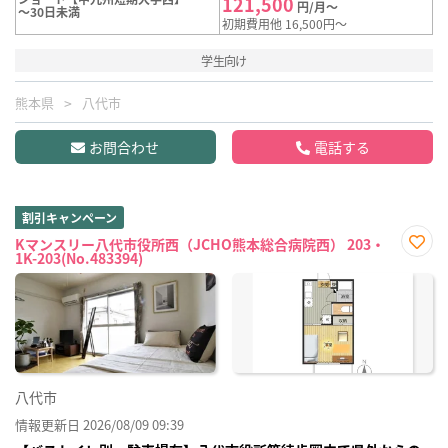
121,500
円/月～
～30日未満
初期費用他 16,500円～
学生向け
熊本県
八代市
お問合わせ
電話する
割引キャンペーン
Kマンスリー八代市役所西（JCHO熊本総合病院西） 203・
1K-203(No.483394)
お気
に入
り登
録
八代市
情報更新日 2026/08/09 09:39