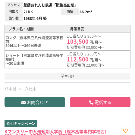
アクセス
肥薩おれんじ鉄道「肥後高田駅」
間取り
2LDK
面積
46.2m²
築年数
1988年 6月 築
プラン名・期間
月額目安
1日当たり 2,900円～
ロング【熊本県立八代清流高等学校
103,500
前】
円/月～
30日以上～360日未満
初期費用他 33,000円～
1日当たり 3,200円～
ショート【熊本県立八代清流高等学
112,500
校前】
円/月～
～30日未満
初期費用他 22,000円～
学生向け
熊本県
八代市
お問合わせ
電話する
割引キャンペーン
Kマンスリー中九州短期大学西（熊本高等専門学校西）