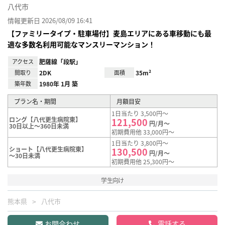
八代市
情報更新日 2026/08/09 16:41
【ファミリータイプ・駐車場付】麦島エリアにある車移動にも最
適な多数名利用可能なマンスリーマンション！
アクセス
肥薩線「段駅」
間取り
2DK
面積
35m²
築年数
1980年 1月 築
プラン名・期間
月額目安
1日当たり 3,500円～
ロング【八代更生病院東】
121,500
円/月～
30日以上～360日未満
初期費用他 33,000円～
1日当たり 3,800円～
ショート【八代更生病院東】
130,500
円/月～
～30日未満
初期費用他 25,300円～
学生向け
熊本県
八代市
お問合わせ
電話する