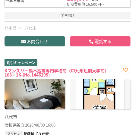
～30日未満
初期費用他 16,500円～
学生向け
熊本県
八代市
お問合わせ
電話する
割引キャンペーン
Kマンスリー熊本高等専門学校前（中九州短期大学前）
108・1K-(No.1446205)
お気
に入
り登
録
八代市
情報更新日 2026/08/09 16:00
アクセス
肥薩線「八代駅」