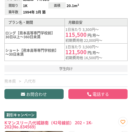
間取り
1K
面積
20.1m²
築年数
1994年 3月 築
プラン名・期間
月額目安
1日当たり 3,300円～
ロング【熊本高等専門学校前】
115,500
円/月～
30日以上～360日未満
初期費用他 22,000円～
1日当たり 3,500円～
ショート【熊本高等専門学校前】
121,500
円/月～
～30日未満
初期費用他 16,500円～
学生向け
熊本県
八代市
お問合わせ
電話する
割引キャンペーン
Kマンスリー八代城跡南（42号線前） 202・1K-
202(No.834569)
お気