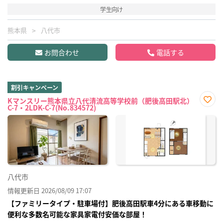
学生向け
熊本県
八代市
お問合わせ
電話する
割引キャンペーン
Kマンスリー熊本県立八代清流高等学校前（肥後高田駅北）
C-7・2LDK-C-7(No.834572)
お気
に入
り登
録
八代市
情報更新日 2026/08/09 17:07
【ファミリータイプ・駐車場付】肥後高田駅車4分にある車移動に
便利な多数名可能な家具家電付安価な部屋！