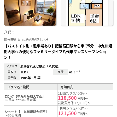
に入
り登
録
八代市
情報更新日 2026/08/09 13:04
【バストイレ別・駐車場あり】肥後高田駅から車で5分 中九州短
期大学への便利なファミリータイプ八代市マンスリーマンショ
ン！
アクセス
肥薩おれんじ鉄道「八代駅」
間取り
1LDK
面積
41.8m²
築年数
1985年 3月 築
プラン名・期間
月額目安
1日当たり 3,400円～
ロング【中九州短期大学西】
118,500
円/月～
30日以上～360日未満
初期費用他 22,000円～
1日当たり 3,500円～
ショート【中九州短期大学西】
121,500
円/月～
～30日未満