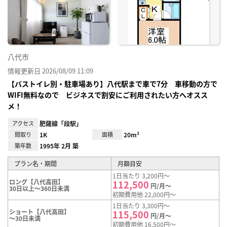
り登
録
八代市
情報更新日 2026/08/09 11:09
【バストイレ別・駐車場あり】八代駅まで車で7分 車移動の方で
WIFI無料なので ビジネスで割安にご利用されたい方へオスス
メ！
アクセス
肥薩線「段駅」
間取り
1K
面積
20m²
築年数
1995年 2月 築
プラン名・期間
月額目安
1日当たり 3,200円～
ロング【八代高田】
112,500
円/月～
30日以上～360日未満
初期費用他 22,000円～
1日当たり 3,300円～
ショート【八代高田】
115,500
円/月～
～30日未満
初期費用他 16,500円～