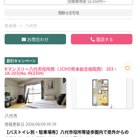
初期費用他 16,500円～
閑静な住宅地
熊本県
八代市
お問合わせ
電話する
割引キャンペーン
Kマンスリー八代市役所西（JCHO熊本総合病院西） 203・
1K-203(No.483394)
お気
に入
り登
録
八代市
情報更新日 2026/08/09 09:39
【バストイレ別・駐車場有】八代市役所等徒歩圏内で県外からの