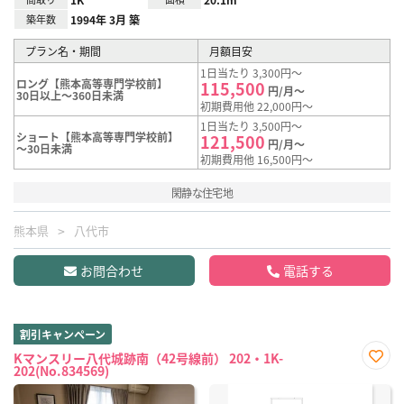
築年数
1994年 3月 築
プラン名・期間
月額目安
1日当たり 3,300円～
ロング【熊本高等専門学校前】
115,500
円/月～
30日以上～360日未満
初期費用他 22,000円～
1日当たり 3,500円～
ショート【熊本高等専門学校前】
121,500
円/月～
～30日未満
初期費用他 16,500円～
閑静な住宅地
熊本県
八代市
お問合わせ
電話する
割引キャンペーン
Kマンスリー八代城跡南（42号線前） 202・1K-
202(No.834569)
お気
に入
り登