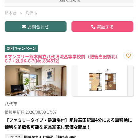
熊本県
八代市
お問合わせ
電話する
割引キャンペーン
Kマンスリー熊本県立八代清流高等学校前（肥後高田駅北）
C-7・2LDK-C-7(No.834572)
お気
に入
り登
録
八代市
情報更新日 2026/08/09 17:07
【ファミリータイプ・駐車場付】肥後高田駅車4分にある車移動に
便利な多数名可能な家具家電付安価な部屋！
アクセス
肥薩おれんじ鉄道「肥後高田駅」