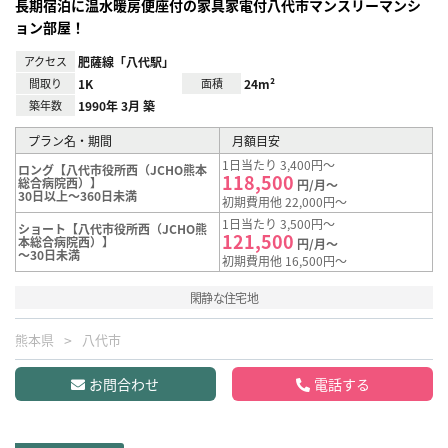
長期宿泊に温水暖房便座付の家具家電付八代市マンスリーマンシ
ョン部屋！
アクセス
肥薩線「八代駅」
間取り
1K
面積
24m²
築年数
1990年 3月 築
プラン名・期間
月額目安
1日当たり 3,400円～
ロング【八代市役所西（JCHO熊本
118,500
総合病院西）】
円/月～
30日以上～360日未満
初期費用他 22,000円～
1日当たり 3,500円～
ショート【八代市役所西（JCHO熊
121,500
本総合病院西）】
円/月～
～30日未満
初期費用他 16,500円～
閑静な住宅地
熊本県
八代市
お問合わせ
電話する