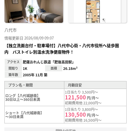
録
八代市
情報更新日 2026/08/09 09:07
【独立洗面台付・駐車場付】八代中心街・八代市役所へ徒歩圏
内 バストイレ別温水洗浄便座物件！
アクセス
肥薩おれんじ鉄道「肥後高田駅」
間取り
1K
面積
26.18m²
築年数
2005年 11月 築
プラン名・期間
月額目安
1日当たり 3,500円～
ロング【八代城跡南】
121,500
円/月～
30日以上～360日未満
初期費用他 22,000円～
1日当たり 3,800円～
ショート【八代城跡南】
130,500
円/月～
～30日未満
初期費用他 16,500円～
閑静な住宅地