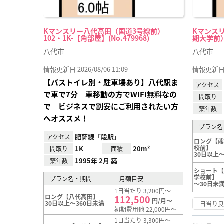
Kマンスリー八代高田（国道3号線前）
Kマンス
102・1K-【角部屋】(No.479968)
期大学前） 1
八代市
八代市
情報更新日 2026/08/06 11:09
情報更新日 20
【バストイレ別・駐車場あり】八代駅ま
アクセス
で車で7分 車移動の方でWIFI無料なの
間取り
で ビジネスで割安にご利用されたい方
築年数
へオススメ！
プラン名
肥薩線「段駅」
アクセス
ロング【
校前】
1K
20m²
間取り
面積
30日以上～
1995年 2月 築
築年数
ショート
学校前】
プラン名・期間
月額目安
～30日未
1日当たり 3,200円～
ロング【八代高田】
112,500
円/月～
30日以上～360日未満
日当り
初期費用他 22,000円～
1日当たり 3,300円～