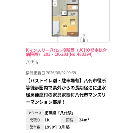
Kマンスリー八代市役所西（JCHO熊本総合
病院西） 203・1K-203(No.483394)
八代市
情報更新日 2026/08/02 09:39
【バストイレ別・駐車場有】八代市役所
等徒歩圏内で県外からの長期宿泊に温水
暖房便座付の家具家電付八代市マンスリ
ーマンション部屋！
肥薩線「八代駅」
アクセス
1K
24m²
間取り
面積
1990年 3月 築
築年数