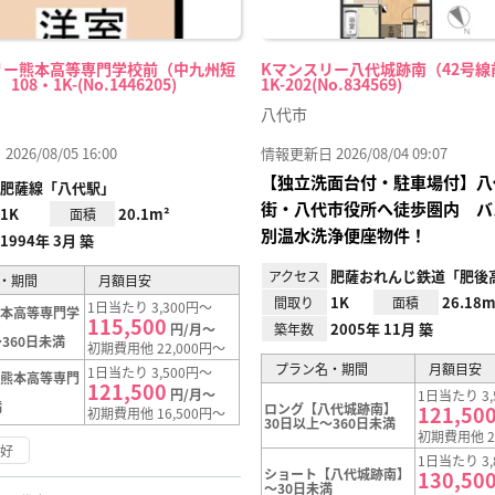
リー熊本高等専門学校前（中九州短
Kマンスリー八代城跡南（42号線前
08・1K-(No.1446205)
1K-202(No.834569)
八代市
26/08/05 16:00
情報更新日 2026/08/04 09:07
【独立洗面台付・駐車場付】八
肥薩線「八代駅」
街・八代市役所へ徒歩圏内 バ
1K
20.1m²
面積
別温水洗浄便座物件！
1994年 3月 築
肥薩おれんじ鉄道「肥後
アクセス
・期間
月額目安
1K
26.18m
間取り
面積
1日当たり 3,300円～
熊本高等専門学
115,500
2005年 11月 築
円/月～
築年数
360日未満
初期費用他 22,000円～
プラン名・期間
月額目安
1日当たり 3,500円～
【熊本高等専門
121,500
円/月～
1日当たり 3,
満
ロング【八代城跡南】
121,50
初期費用他 16,500円～
30日以上～360日未満
初期費用他 2
良好
1日当たり 3,
ショート【八代城跡南】
130,50
～30日未満