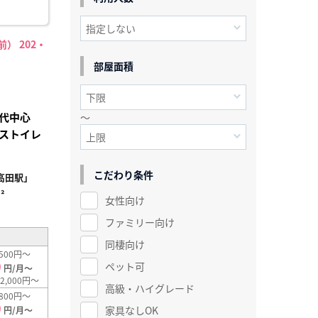
） 202・
部屋面積
代中心
～
ストイレ
こだわり条件
高田駅」
²
女性向け
ファミリー向け
同棲向け
500円～
0
ペット可
円/月～
2,000円～
高級・ハイグレード
800円～
0
家具なしOK
円/月～