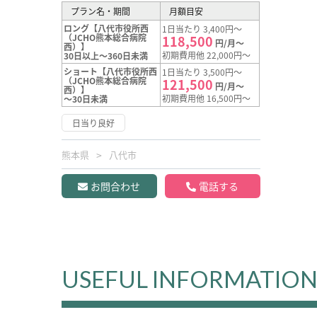
プラン名・期間
月額目安
ロング【八代市役所西
1日当たり 3,400円～
（JCHO熊本総合病院
118,500
円/月～
西）】
初期費用他 22,000円～
30日以上～360日未満
ショート【八代市役所西
1日当たり 3,500円～
（JCHO熊本総合病院
121,500
円/月～
西）】
初期費用他 16,500円～
～30日未満
日当り良好
熊本県
八代市
お問合わせ
電話する
USEFUL INFORMATIO