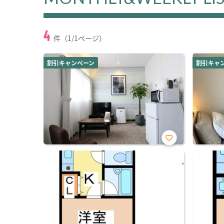
4
件（1/1ページ）
割引キャンペーン
割引キャ
お気
に入
り登
録