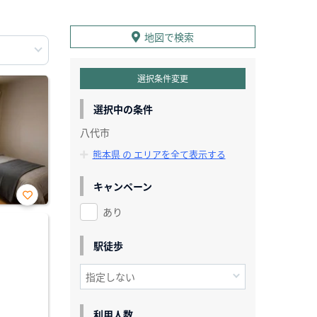
地図で検索
選択条件変更
選択中の条件
八代市
熊本県 の エリアを全て表示する
キャンペーン
あり
お気
に入
り登
録
駅徒歩
利用人数