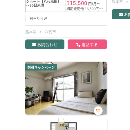
熊本県
ショート【八代高田】
115,500
円/月～
～30日未満
初期費用他 16,500円～
お
日当り良好
熊本県
八代市
お問合わせ
電話する
割引キャンペーン
お気
に入
り登
録